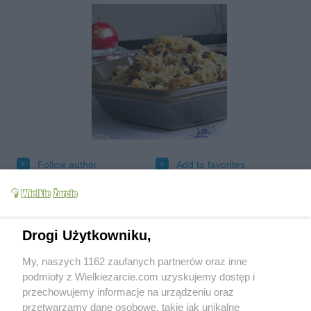
Follow author
Add to favorites
Tested
Send message to author
Print
Drogi Użytkowniku,
My, naszych 1162 zaufanych partnerów oraz inne
podmioty z Wielkiezarcie.com uzyskujemy dostęp i
przechowujemy informacje na urządzeniu oraz
przetwarzamy dane osobowe, takie jak unikalne