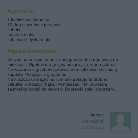
Ingredients:
1 kg kiszonej kapusty
10 dag suszonych grzybów
cebula
masło lub olej
sól, pieprz, łyżka mąki
Prepare instructions:
Grzyby namoczyć na noc, następnego dnia ugotować do
miękkości. Ugotowane grzyby odsączyć, drobno pokroić.
Na wywarze z grzybów gotować do miękkości odciśniętą
kapustę. Połączyć z grzybami.
Na tłuszczu usmażyć na rumiano pokrojoną drobno
cebulkę, oprószyć mąką i wymieszać. Tak powstałą
zasmażkę dodać do kapusty. Doprawić solą i pieprzem.
Author:
mama2006
2010-11-13