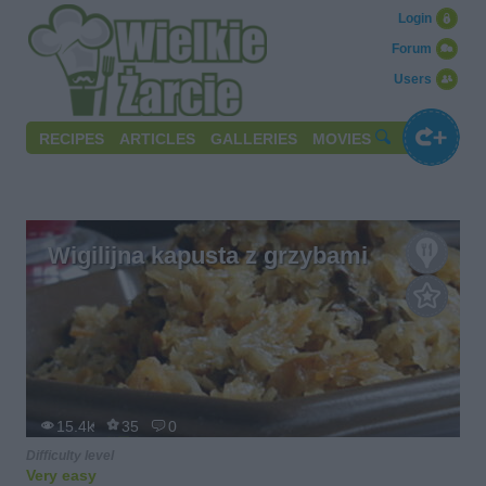
Login
Forum
Users
RECIPES
ARTICLES
GALLERIES
MOVIES
Wigilijna kapusta z grzybami
15.4k
35
0
Difficulty level
Very easy