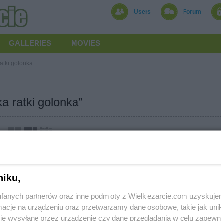
Users
Forum
GALLERIES
MOVIES
ratki golonka
a ratki golonka”
niku,
fanych partnerów oraz inne podmioty z Wielkiezarcie.com uzyskuje
cje na urządzeniu oraz przetwarzamy dane osobowe, takie jak unika
je wysyłane przez urządzenie czy dane przeglądania w celu zapewn