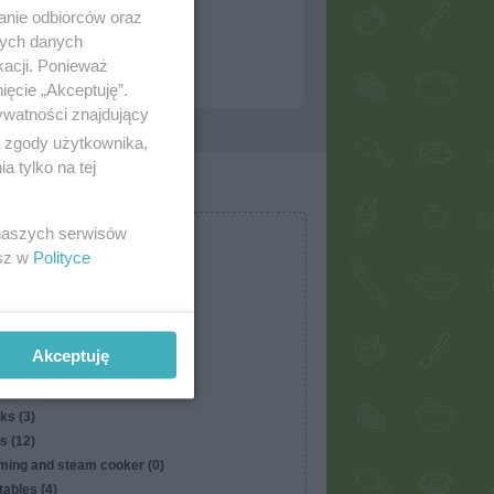
anie odbiorców oraz
nych danych
kacji. Ponieważ
ięcie „Akceptuję”.
ywatności znajdujący
ą zgody użytkownika,
 tylko na tej
 naszych serwisów
esz w
Polityce
and cereal (2)
s (9)
Akceptuję
es and dips (1)
ood (0)
ks (3)
s (12)
ming and steam cooker (0)
ables (4)