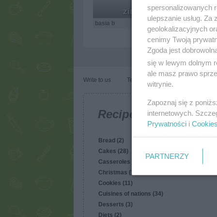
spersonalizowanych re
zimne nóżki
ulepszanie usług. Za
basia b
37.1k
83
12
geolokalizacyjnych or
cenimy Twoją prywatno
Zgoda jest dobrowoln
się w lewym dolnym r
ale masz prawo sprzec
Write to us
Terms of use
Cookies policy
witrynie.
Zapoznaj się z poniż
Recipes
internetowych. Szcze
Prywatności
i
Cookie
Bread (2)
Cakes (28)
PARTNERZY
Casseroles (7)
Christmas (17)
Cookies (11)
Cuisines of nations (34)
Desserts (3)
Diets (2)