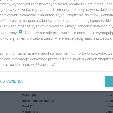
klam, wybór spersonalizowanych treści, pomiar reklam i treści, bad
 zgodą Użytkownika my i Zaufani Partnerzy możemy używać dokład
az aktywnie skanować charakterystykę urządzenia do celów identyfi
ść, prosimy o zgodę na korzystanie z tych technologii poprzez klikn
a i zawsze możesz ją zmienić/wycofać klikając przycisk ustawień pr
ogu strony
. Niektóre rodzaje przetwarzania danych nie wymagaj
iwić się takiemu przetwarzaniu. Preferencje będą miały zastosowania
Privacy policy
szymi informacjami, abyś mógł świadomie i komfortowo korzystać z
gółowe informacje dotyczące przetwarzania Twoich danych znajdzi
s
oraz po kliknięciu w „Ustawienia”.
Easter (11)
Rice 
Eggs in the lead role (0)
Salad
USTAWIENIA
Fishes (1)
Sauc
For kids (5)
Seaf
Grilled (0)
Snac
Homemade sweets (1)
Soup
Meat (16)
Stea
Meatless (24)
Veget