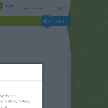
Login
ADD
my dostęp i
lne identyfikatory,
iania