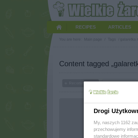
RECIPES
ARTICLES
You are here:
Main page
/
Tags
/
galaretka 
Content tagged „galaretk
Recommended
from latest
Drogi Użytkow
My, naszych 1162 zau
przechowujemy informa
standardowe informac