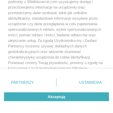
podmioty z Wielkiezarcie.com uzyskujemy dostęp i
Send me a message
Follow me
przechowujemy informacje na urządzeniu oraz
przetwarzamy dane osobowe, takie jak unikalne
Since:
2007-11-15
identyfikatory, standardowe informacje wysyłane przez
Status:
active (offline)
urządzenie czy dane przeglądania w celu zapewniania
spersonalizowanych reklam, wybór spersonalizowanych
Wypowiedzi na forum:
1
treści, pomiar reklam i treści, badanie odbiorców oraz
Komentarze wystawione:
5
ulepszanie usług. Za zgodą Użytkownika my i Zaufani
Komentarze otrzymane:
0
Partnerzy możemy używać dokładnych danych
Awards
geolokalizacyjnych oraz aktywnie skanować
Treści polecane:
0
charakterystykę urządzenia do celów identyfikacji.
Treści w ulubionych:
0
Ponieważ cenimy Twoją prywatność, prosimy o zgodę na
Obserwujących:
0
korzystanie z tych technologii poprzez kliknięcie
„Akceptuję”. Zgoda jest dobrowolna i zawsze możesz ją
zmienić/wycofać klikając przycisk ustawień prywatności
Write to us
Terms of use
Cookies policy
Privacy policy
PARTNERZY
USTAWIENIA
znajdujący się w lewym dolnym rogu strony
. Niektóre
rodzaje przetwarzania danych nie wymagają zgody
Akceptuję
użytkownika, ale masz prawo sprzeciwić się takiemu
przetwarzaniu. Preferencje będą miały zastosowania tylko
na tej witrynie.