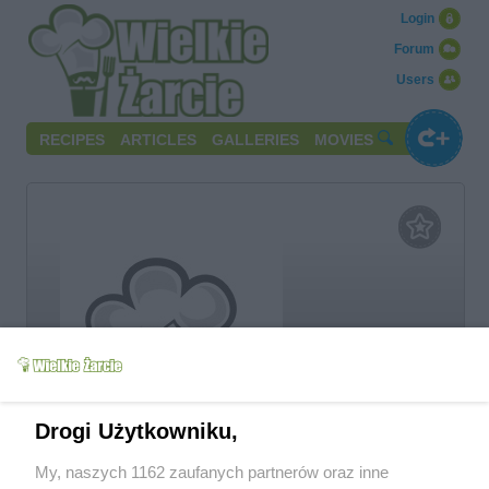
Login
Forum
Users
RECIPES
ARTICLES
GALLERIES
MOVIES
joko
Drogi Użytkowniku,
My, naszych 1162 zaufanych partnerów oraz inne