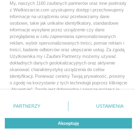
My, naszych 1160 zaufanych partnerów oraz inne podmioty
z Wielkiezarcie.com uzyskujemy dostęp i przechowujemy
informacje na urządzeniu oraz przetwarzamy dane
osobowe, takie jak unikalne identyfikatory, standardowe
informacje wysyłane przez urządzenie czy dane
przeglądania w celu zapewniania spersonalizowanych
reklam, wybór spersonalizowanych treści, pomiar reklam i
treści, badanie odbiorców oraz ulepszanie usług. Za zgodą
Użytkownika my i Zaufani Partnerzy możemy używać
dokładnych danych geolokalizacyjnych oraz aktywnie
skanować charakterystykę urządzenia do celów
identyfikacji. Ponieważ cenimy Twoją prywatność, prosimy
o zgodę na korzystanie z tych technologii poprzez kliknięcie
„Akceptuję”. Zgoda jest dobrowolna i zawsze możesz ją
zmienić/wycofać klikając przycisk ustawień prywatności
znajdujący się w lewym dolnym rogu strony
. Niektóre
PARTNERZY
USTAWIENIA
rodzaje przetwarzania danych nie wymagają zgody
użytkownika, ale masz prawo sprzeciwić się takiemu
Akceptuję
przetwarzaniu. Preferencje będą miały zastosowania tylko
na tej witrynie.