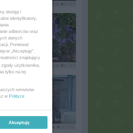
2
pwyso
4.1k
0
7
my dostęp i
lne identyfikatory,
iania
anie odbiorców oraz
nych danych
kacji. Ponieważ
ięcie „Akceptuję”.
ywatności znajdujący
... ogrodowo
ą zgody użytkownika,
3
pwyso
4.2k
0
2
 tylko na tej
 naszych serwisów
esz w
Polityce
pizza - krok po kroku
Akceptuję
3
pwyso
8.6k
22
11