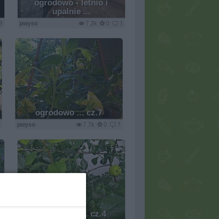
ogrodowo - letnio i
upalnie ...
8
pwyso
7.2k
0
1
ogrodowo ... cz.7
4
pwyso
7.7k
0
7
ogrodowo .... cz.4