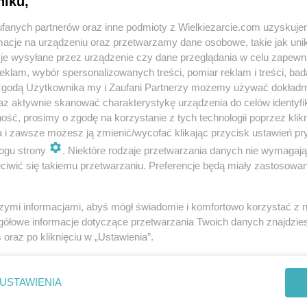
niku,
pwyso
6.7k
0
2
pwyso
4.3k
0
fanych partnerów oraz inne podmioty z Wielkiezarcie.com uzyskuje
cje na urządzeniu oraz przetwarzamy dane osobowe, takie jak unika
je wysyłane przez urządzenie czy dane przeglądania w celu zapewn
klam, wybór spersonalizowanych treści, pomiar reklam i treści, bad
 zgodą Użytkownika my i Zaufani Partnerzy możemy używać dokład
az aktywnie skanować charakterystykę urządzenia do celów identyfi
ść, prosimy o zgodę na korzystanie z tych technologii poprzez klikn
a i zawsze możesz ją zmienić/wycofać klikając przycisk ustawień pr
ogrodowo ... cz.3
ogrodowo ... cz.2
ogu strony
. Niektóre rodzaje przetwarzania danych nie wymagaj
pwyso
4.9k
0
1
pwyso
4k
0
iwić się takiemu przetwarzaniu. Preferencje będą miały zastosowania
szymi informacjami, abyś mógł świadomie i komfortowo korzystać z
gółowe informacje dotyczące przetwarzania Twoich danych znajdzi
s
oraz po kliknięciu w „Ustawienia”.
trochę po polsku ....
trochę po włosku ....
bigos ...
USTAWIENIA
pwyso
4.6k
2
0
pwyso
7.7k
9