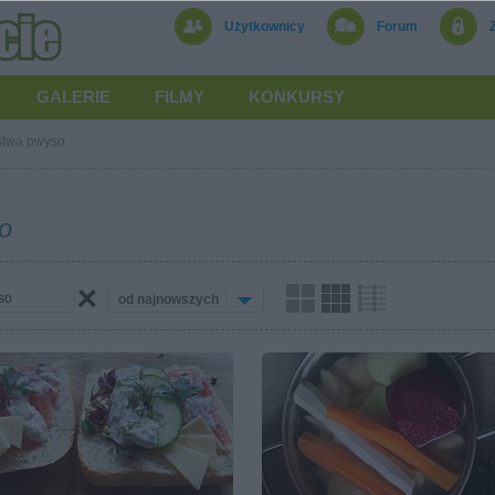
Użytkownicy
Forum
GALERIE
FILMY
KONKURSY
stwa pwyso
o
od najnowszych