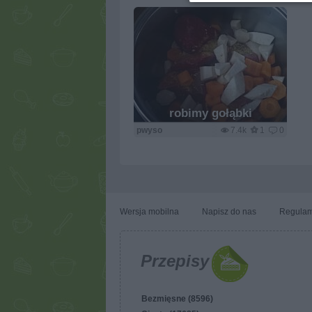
robimy gołąbki
pwyso
7.4k
1
0
Wersja mobilna
Napisz do nas
Regulam
Przepisy
Bezmięsne (8596)