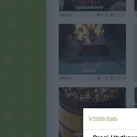
spacerkiem ...
pwyso
9.1k
0
9
ogień ...
pwyso
7.1k
0
3
ogień i wino ...