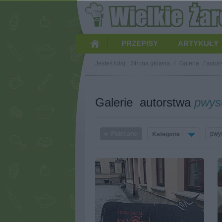
PRZEPISY
ARTYKUŁY
Jesteś tutaj:
Strona główna
/
Galerie
/
autor
Galerie autorstwa
pwys
Polecane
Kategoria