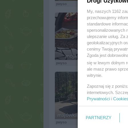
Drogi Użytkow
pwyso
6.8k
0
4
My, naszych 1162 zau
przechowujemy informa
standardowe informac
spersonalizowanych re
ulepszanie usług. Za
geolokalizacyjnych or
cenimy Twoją prywatno
Zgoda jest dobrowoln
moja mała Italia ...
się w lewym dolnym r
pwyso
5.4k
1
4
ale masz prawo sprzec
witrynie.
Zapoznaj się z poniż
internetowych. Szcze
Prywatności
i
Cookie
majówka ... fajna rzecz ...
PARTNERZY
pwyso
4.3k
0
3