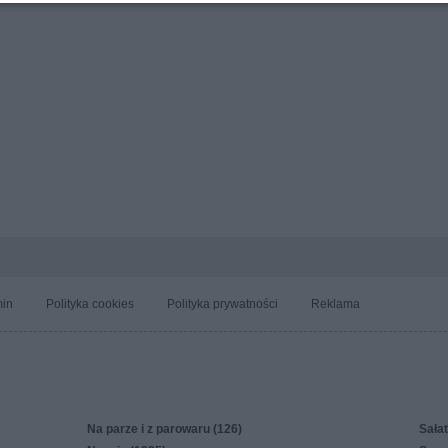
in
Polityka cookies
Polityka prywatności
Reklama
Na parze i z parowaru (126)
Sałat