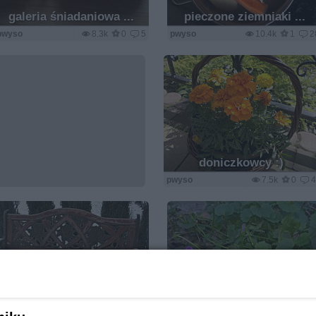
galeria śniadaniowa ...
pieczone ziemniaki ...
pwyso
8.3k
0
5
pwyso
10.4k
1
2
doniczkowcy :)
pwyso
7.5k
0
ogrodowo ... cz.5 (juź
ogrodowo ... cz.6
jesiennie)