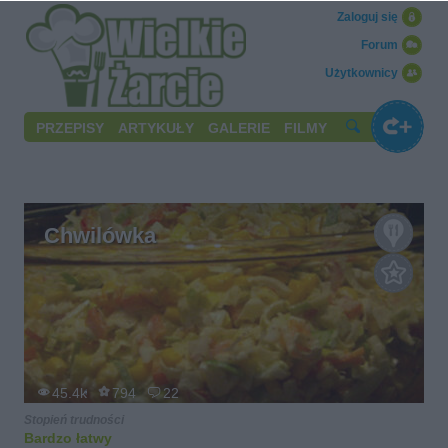
Zaloguj się
Forum
Użytkownicy
PRZEPISY
ARTYKUŁY
GALERIE
FILMY
Chwilówka
45.4k
794
22
Stopień trudności
Bardzo łatwy