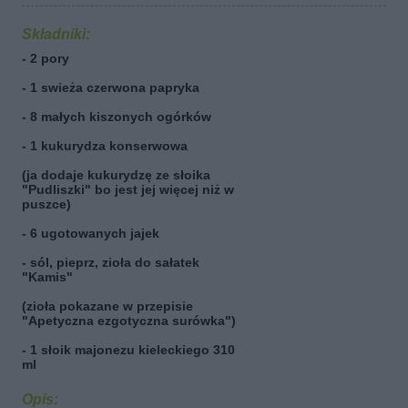
Składniki:
- 2 pory
- 1 swieża czerwona papryka
- 8 małych kiszonych ogórków
- 1 kukurydza konserwowa
(ja dodaje kukurydzę ze słoika
"Pudliszki" bo jest jej więcej niż w
puszce)
- 6 ugotowanych jajek
- sól, pieprz, zioła do sałatek
"Kamis"
(zioła pokazane w przepisie
"Apetyczna ezgotyczna surówka")
- 1 słoik majonezu kieleckiego 310
ml
Opis: