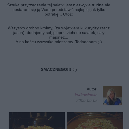
Sztuka przyrządzenia tej sałatki jest niezwykle trudna ale
postaram się ją Wam przedstawić najlepiej jak tylko
potrafię... Otóż:
Wszystko drobno kroimy, (za wyjątkiem kukurydzy rzecz
jasna), dodajemy sól, pieprz, zioła do sałatek, cały
majonez...
A na końcu wszystko mieszamy. Tadaaaaam ;-)
SMACZNEGO!!! :-)
Autor:
kr4kowianka
2009-09-05