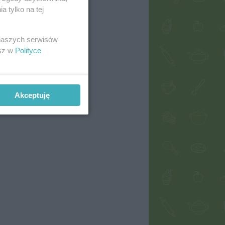
 tylko na tej
 naszych serwisów
esz w
Polityce
Akceptuję