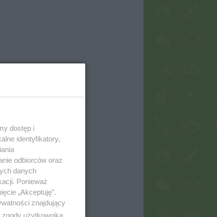
my dostęp i
lne identyfikatory,
iania
anie odbiorców oraz
nych danych
kacji. Ponieważ
ięcie „Akceptuję”.
ywatności znajdujący
ą zgody użytkownika,