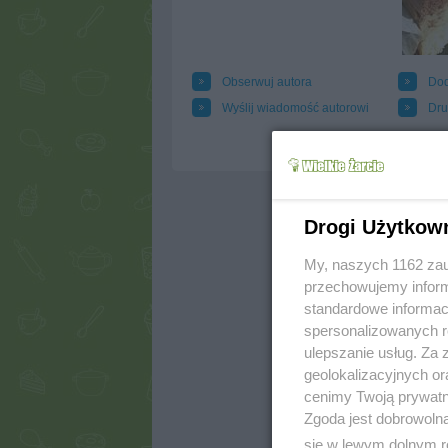
Obserwuj autora
Dod
Wyślij wiadomość autorowi
Dru
Drogi Użytkow
My, naszych 1162 zau
przechowujemy informa
standardowe informac
spersonalizowanych re
ulepszanie usług. Za
geolokalizacyjnych or
cenimy Twoją prywatno
Zgoda jest dobrowoln
się w lewym dolnym r