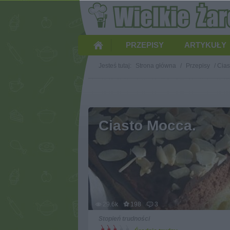
PRZEPISY
ARTYKUŁY
Jesteś tutaj:
Strona główna
/
Przepisy
/
Cias
Ciasto Mocca.
29.6k
198
3
Stopień trudności