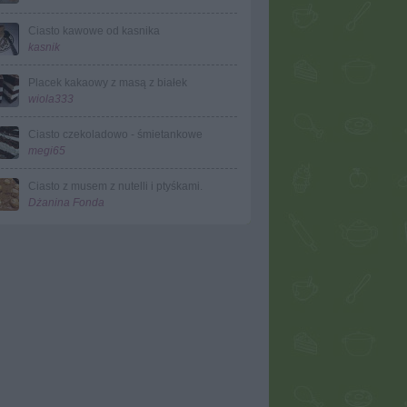
Ciasto kawowe od kasnika
kasnik
Placek kakaowy z masą z białek
wiola333
Ciasto czekoladowo - śmietankowe
megi65
Ciasto z musem z nutelli i ptyśkami.
Dżanina Fonda