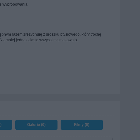
te wypróbowania
ępnym razem zrezygnuję z groszku ptysiowego, który trochę
 Niemniej jednak ciasto wszystkim smakowało.
)
Galerie (0)
Filmy (0)