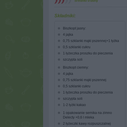
Średnio trudny
Składniki:
Biszkopt jasny:
4 jajka
0,75 szklanki mąki pszennej+1 łyżka
0,5 szklanki cukru
1 łyżeczka proszku do pieczenia
szczypta soli
Biszkopt ciemny:
4 jajka
0,75 szklanki mąki pszennej
0,5 szklanki cukru
1 łyżeczka proszku do pieczenia
szczypta soli
1-2 łyżki kakao
1 opakowanie sernika na zimno
Delecty +0,6 l mleka
2 łyżeczki kawy rozpuszczalnej