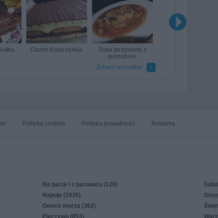
kułka.
Ciasto Katarzynka.
Zupa jarzynowa z
jarmużem.
Zobacz wszystkie
in
Polityka cookies
Polityka prywatności
Reklama
Na parze i z parowaru (126)
Sałat
Napoje (1935)
Sosy,
Owoce morza (362)
Świę
Pieczywo (853)
Warz