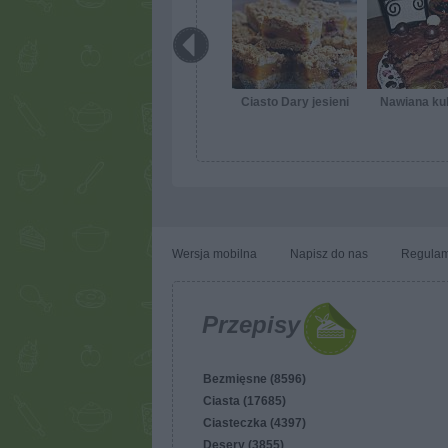
Ciasto Dary jesieni
Nawiana ku
Wersja mobilna
Napisz do nas
Regulam
Przepisy
Bezmięsne (8596)
Ciasta (17685)
Ciasteczka (4397)
Desery (3855)