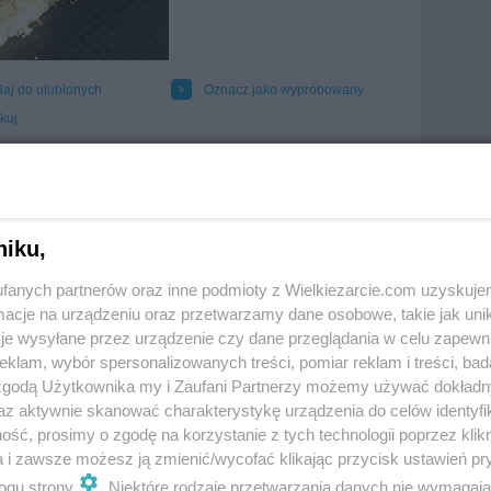
aj do ulubionych
Oznacz jako wypróbowany
kuj
niku,
fanych partnerów oraz inne podmioty z Wielkiezarcie.com uzyskuje
cje na urządzeniu oraz przetwarzamy dane osobowe, takie jak unika
je wysyłane przez urządzenie czy dane przeglądania w celu zapewn
klam, wybór spersonalizowanych treści, pomiar reklam i treści, bad
 zgodą Użytkownika my i Zaufani Partnerzy możemy używać dokład
az aktywnie skanować charakterystykę urządzenia do celów identyfi
ść, prosimy o zgodę na korzystanie z tych technologii poprzez klikn
a i zawsze możesz ją zmienić/wycofać klikając przycisk ustawień pr
ogu strony
. Niektóre rodzaje przetwarzania danych nie wymagaj