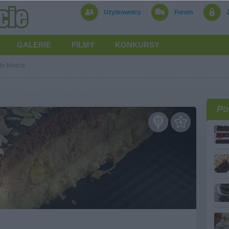
Użytkownicy
Forum
GALERIE
FILMY
KONKURSY
to Mocca.
Po