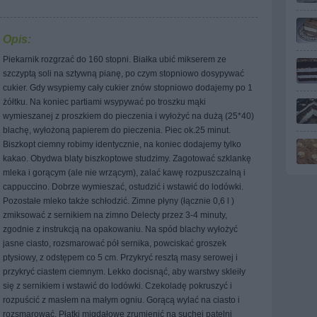
Opis:
Piekarnik rozgrzać do 160 stopni. Białka ubić mikserem ze
szczyptą soli na sztywną pianę, po czym stopniowo dosypywać
cukier. Gdy wsypiemy cały cukier znów stopniowo dodajemy po 1
żółtku. Na koniec partiami wsypywać po troszku mąki
wymieszanej z proszkiem do pieczenia i wyłożyć na dużą (25*40)
blachę, wyłożoną papierem do pieczenia. Piec ok.25 minut.
Biszkopt ciemny robimy identycznie, na koniec dodajemy tylko
kakao. Obydwa blaty biszkoptowe studzimy. Zagotować szklankę
mleka i gorącym (ale nie wrzącym), zalać kawę rozpuszczalną i
cappuccino. Dobrze wymieszać, ostudzić i wstawić do lodówki.
Pozostałe mleko także schłodzić. Zimne płyny (łącznie 0,6 l )
zmiksować z sernikiem na zimno Delecty przez 3-4 minuty,
zgodnie z instrukcją na opakowaniu. Na spód blachy wyłożyć
jasne ciasto, rozsmarować pół sernika, powciskać groszek
ptysiowy, z odstępem co 5 cm. Przykryć resztą masy serowej i
przykryć ciastem ciemnym. Lekko docisnąć, aby warstwy skleiły
się z sernikiem i wstawić do lodówki. Czekoladę pokruszyć i
rozpuścić z masłem na małym ogniu. Gorącą wylać na ciasto i
rozsmarować. Płatki migdałowe zrumienić na suchej patelni