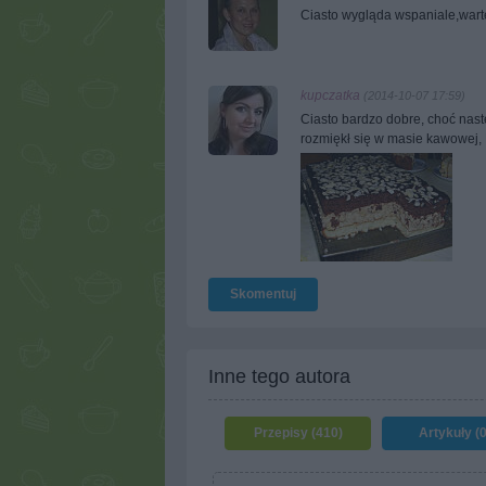
Ciasto wygląda wspaniale,war
kupczatka
(2014-10-07 17:59)
Ciasto bardzo dobre, choć nast
rozmiękł się w masie kawowej,
Skomentuj
Inne tego autora
Przepisy (410)
Artykuły (0