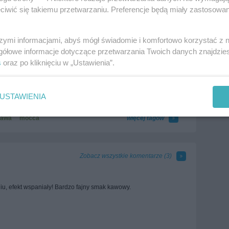
iwić się takiemu przetwarzaniu. Preferencje będą miały zastosowania
szymi informacjami, abyś mógł świadomie i komfortowo korzystać z
gółowe informacje dotyczące przetwarzania Twoich danych znajdzi
s
oraz po kliknięciu w „Ustawienia”.
USTAWIENIA
sta warstwowe
Ciasta z kakao i czekoladą
anoc
kawa
mocca
więcej tagów
Zobacz wszystkie komentarze (
3
)
u, efekt wspaniały! Bardzo fajny smak kawowy.