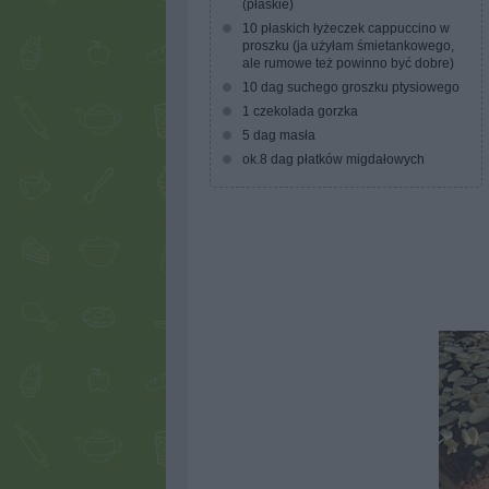
(płaskie)
10 płaskich łyżeczek cappuccino w
proszku (ja użyłam śmietankowego,
ale rumowe też powinno być dobre)
10 dag suchego groszku ptysiowego
1 czekolada gorzka
5 dag masła
ok.8 dag płatków migdałowych