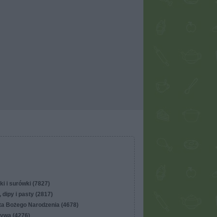
ki i surówki (7827)
 dipy i pasty (2817)
ta Bożego Narodzenia (4678)
ywa (4276)