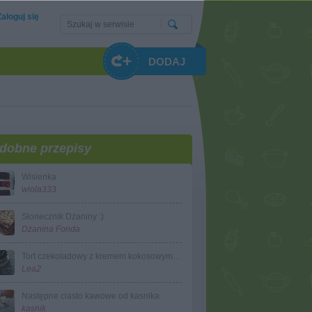
Zaloguj się
DODAJ
dobne przepisy
Wisienka
wiola333
Słonecznik Dżaniny :)
Dżanina Fonda
Tort czekoladowy z kremem kokosowym i whisky
Lea2
Następne ciasto kawowe od kasnika
kasnik