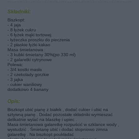
Składniki:
Biszkopt:
- 4 jaja
- 8 łyżek cukru
- 6 łyżek mąki tortowej
- łyżeczka proszku do pieczenia
- 2 płaskie łyżki kakao
Masa śmietanowa :
- 3 kubki śmietany 30%(po 330 ml)
- 2 galaretki cytrynowe
Polewa:
- 3/4 kostki masła
- 2 czekolady gorzkie
- 3 jajka
- cukier waniliowy
dodatkowo 4 banany
Opis:
Biszkopt ubić pianę z białek , dodać cukier i ubić na
sztywną pianę . Dodać pozostałe składniki wymieszać
delikatnie wylać na blaszkę i upiec .
Masa śmietanowa galaretkę rozpuścić w szklance wody ,
wystudzić . Śmietanę ubić i dodać stopniowo zimna
galaretkę . Na biszkopt poukładać