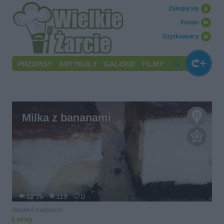
Zaloguj się
Forum
Użytkownicy
PRZEPISY
ARTYKUŁY
GALERIE
FILMY
Milka z bananami
12.2k
119
0
Stopień trudności
Łatwy