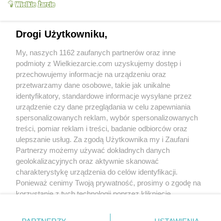
Oznacz jako wypróbowany
Wyślij wiadomość autorowi
Drukuj
Drogi Użytkowniku,
My, naszych 1162 zaufanych partnerów oraz inne
podmioty z Wielkiezarcie.com uzyskujemy dostęp i
przechowujemy informacje na urządzeniu oraz
przetwarzamy dane osobowe, takie jak unikalne
identyfikatory, standardowe informacje wysyłane przez
urządzenie czy dane przeglądania w celu zapewniania
spersonalizowanych reklam, wybór spersonalizowanych
treści, pomiar reklam i treści, badanie odbiorców oraz
ulepszanie usług. Za zgodą Użytkownika my i Zaufani
Partnerzy możemy używać dokładnych danych
Grupy:
Ciasta
geolokalizacyjnych oraz aktywnie skanować
charakterystykę urządzenia do celów identyfikacji.
Ponieważ cenimy Twoją prywatność, prosimy o zgodę na
Nikt jeszcze nie napisał opinii. Bądź pierwszy!
korzystanie z tych technologii poprzez kliknięcie
„Akceptuję”. Zgoda jest dobrowolna i zawsze możesz ją
Skomentuj
zmienić/wycofać klikając przycisk ustawień prywatności