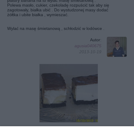
plastry banana na to wylać masę śmietanową .
Polewa masło, cukier, czekoladę rozpuścić tak aby się
zagotowały, białka ubić . Do wystudzonej masy dodać
żółtka i ubite białka , wymieszać.
Wylać na masę śmietanową , schłodzić w lodówce .
Autor:
agusia040675
2013-10-19
Obserwuj autora
Dodaj do ulubionych