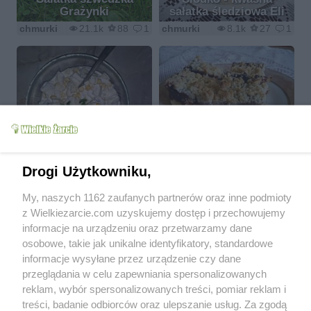
Grażynki
sałatka śledziowa Eli
chmurki
21.1k
88
1
chmurki
8.1k
27
1
Prosta i pyszna sałatka
Ciasto kruche z masą
śledziowa pana Kazia
śliwkową i kruszonką
chmurki
11.2k
17
0
chmurki
26.6k
343
49
Drogi Użytkowniku,
My, naszych 1162 zaufanych partnerów oraz inne podmioty
z Wielkiezarcie.com uzyskujemy dostęp i przechowujemy
informacje na urządzeniu oraz przetwarzamy dane
osobowe, takie jak unikalne identyfikatory, standardowe
Koperkowo - ogórkowa
informacje wysyłane przez urządzenie czy dane
Placek Princessa
sałatka
przeglądania w celu zapewniania spersonalizowanych
chmurki
35k
216
17
chmurki
8.6k
47
1
reklam, wybór spersonalizowanych treści, pomiar reklam i
treści, badanie odbiorców oraz ulepszanie usług. Za zgodą