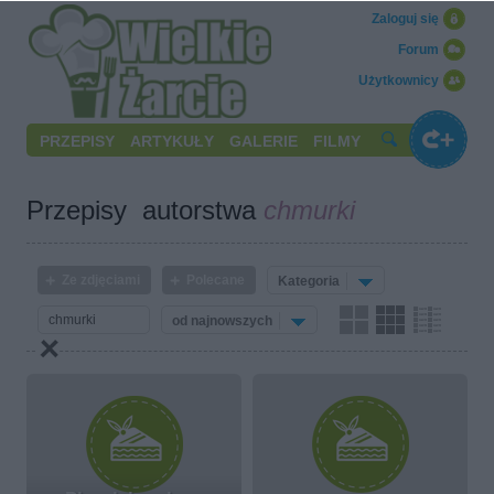
Zaloguj się
Forum
Użytkownicy
PRZEPISY
ARTYKUŁY
GALERIE
FILMY
Przepisy autorstwa
chmurki
Ze zdjęciami
Polecane
Kategoria
od najnowszych