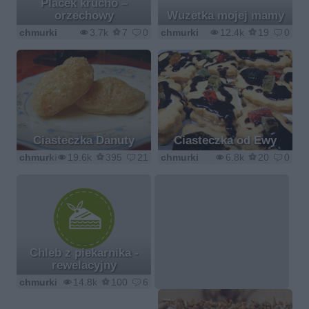
Placek krucho –
orzechowy
Wuzetka mojej mamy
chmurki
3.7k
7
0
chmurki
12.4k
19
0
Ciasteczka Danuty
Ciasteczka od Ewy
chmurki
19.6k
395
21
chmurki
6.8k
20
0
Chleb z piekarnika -
rewelacyjny
chmurki
14.8k
100
6