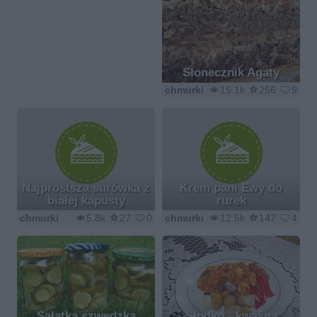
Słonecznik Agaty
chmurki
15.1k
256
9
Najprostsza surówka z
Krem pani Ewy do
białej kapusty
rurek
chmurki
5.8k
27
0
chmurki
12.5k
147
4
Sałatka szwedzka
Słodko - kwaśna