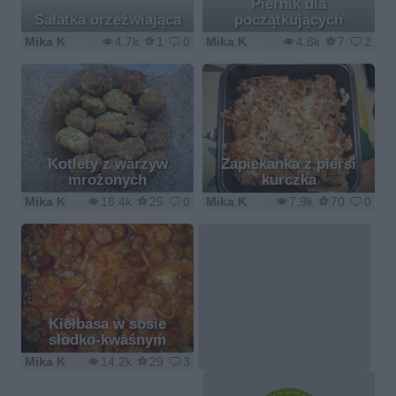
Piernik dla
Sałatka orzeźwiająca
początkujących
Mika K
4.7k
1
0
Mika K
4.8k
7
2
Kotlety z warzyw
Zapiekanka z piersi
mrożonych
kurczka
Mika K
16.4k
25
0
Mika K
7.9k
70
0
Kiełbasa w sosie
słodko-kwaśnym
Mika K
14.2k
29
3