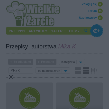
Zaloguj się
Forum
Użytkownicy
PRZEPISY
ARTYKUŁY
GALERIE
FILMY
Przepisy autorstwa
Mika K
Ze zdjęciami
Polecane
Kategoria
od najnowszych