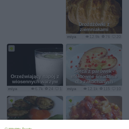
Drożdżówki z
ziemniakami
miya
12.9k
76
20
Serca z parówek -
Orzeźwiający napój z
efektowne śniadanie
wiosennych warzyw
dla zakochanych
miya
6.7k
24
1
miya
12.1k
115
10
Ryż z mięsem i sosem