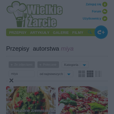
Zaloguj się
Forum
Użytkownicy
PRZEPISY
ARTYKUŁY
GALERIE
FILMY
Przepisy autorstwa
miya
Ze zdjęciami
Polecane
Kategoria
od najnowszych
Pieczone ziemniaki