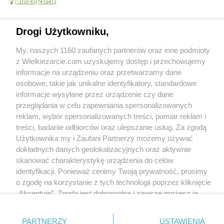
Smażona cukinia
słodko kwaśnym
miya
12.2k
96
2
miya
10.7k
90
1
Drogi Użytkowniku,
My, naszych 1160 zaufanych partnerów oraz inne podmioty
z Wielkiezarcie.com uzyskujemy dostęp i przechowujemy
informacje na urządzeniu oraz przetwarzamy dane
osobowe, takie jak unikalne identyfikatory, standardowe
Makaron ze szpinakiem
Rozgrzewająca kawa
informacje wysyłane przez urządzenie czy dane
i fetą
na chłodne popołudnia.
przeglądania w celu zapewniania spersonalizowanych
miya
22.3k
181
6
miya
6.7k
33
0
reklam, wybór spersonalizowanych treści, pomiar reklam i
treści, badanie odbiorców oraz ulepszanie usług. Za zgodą
Użytkownika my i Zaufani Partnerzy możemy używać
dokładnych danych geolokalizacyjnych oraz aktywnie
skanować charakterystykę urządzenia do celów
identyfikacji. Ponieważ cenimy Twoją prywatność, prosimy
Makaron z sosem
Smaczne i efektowne
o zgodę na korzystanie z tych technologii poprzez kliknięcie
paprykowo serowym
ziemniaczane purée
„Akceptuję”. Zgoda jest dobrowolna i zawsze możesz ją
miya
8.1k
51
1
miya
8.2k
34
2
zmienić/wycofać klikając przycisk ustawień prywatności
znajdujący się w lewym dolnym rogu strony
. Niektóre
PARTNERZY
USTAWIENIA