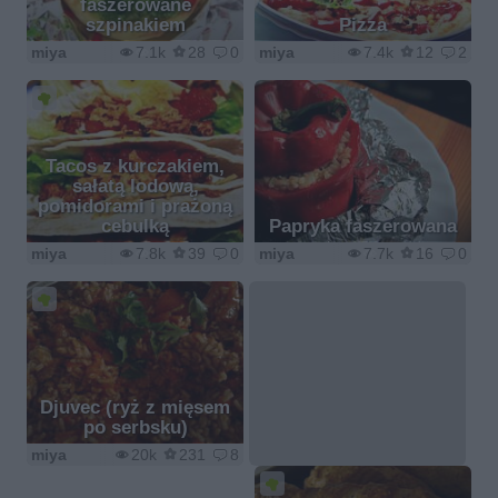
faszerowane
szpinakiem
Pizza
miya
7.1k
28
0
miya
7.4k
12
2
Tacos z kurczakiem,
sałatą lodową,
pomidorami i prażoną
cebulką
Papryka faszerowana
miya
7.8k
39
0
miya
7.7k
16
0
Djuvec (ryż z mięsem
po serbsku)
miya
20k
231
8