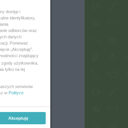
my dostęp i
lne identyfikatory,
iania
anie odbiorców oraz
nych danych
kacji. Ponieważ
ięcie „Akceptuję”.
ywatności znajdujący
ą zgody użytkownika,
 tylko na tej
 naszych serwisów
esz w
Polityce
Akceptuję