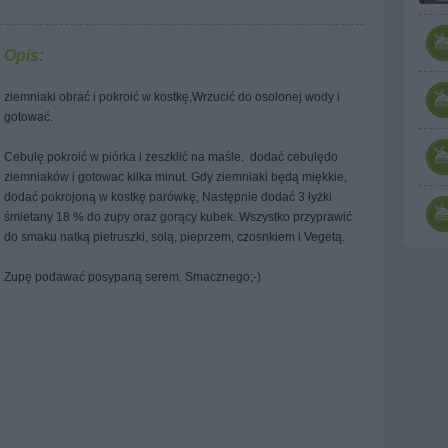
Opis:
ziemniaki obrać i pokroić w kostkę,Wrzucić do osolonej wody i
gotować.
Cebulę pokroić w piórka i zeszklić na maśle. dodać cebulędo
ziemniaków i gotowac kilka minut. Gdy ziemniaki będą miękkie,
dodać pokrojoną w kostkę parówkę, Następnie dodać 3 łyżki
śmietany 18 % do zupy oraz gorący kubek. Wszystko przyprawić
do smaku natką pietruszki, solą, pieprzem, czosnkiem i Vegetą.
Zupę podawać posypaną serem. Smacznego;-)