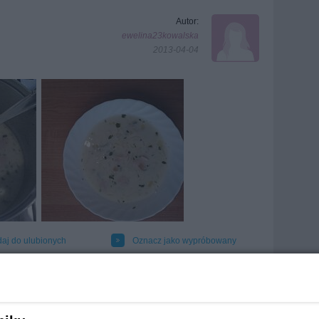
Autor:
ewelina23kowalska
2013-04-04
aj do ulubionych
Oznacz jako wypróbowany
kuj