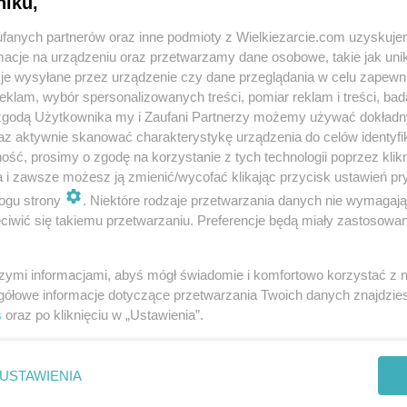
niku,
fanych partnerów oraz inne podmioty z Wielkiezarcie.com uzyskuje
cje na urządzeniu oraz przetwarzamy dane osobowe, takie jak unika
je wysyłane przez urządzenie czy dane przeglądania w celu zapewn
klam, wybór spersonalizowanych treści, pomiar reklam i treści, bad
 zgodą Użytkownika my i Zaufani Partnerzy możemy używać dokład
az aktywnie skanować charakterystykę urządzenia do celów identyfi
ść, prosimy o zgodę na korzystanie z tych technologii poprzez klikn
a i zawsze możesz ją zmienić/wycofać klikając przycisk ustawień pr
ogu strony
. Niektóre rodzaje przetwarzania danych nie wymagaj
iwić się takiemu przetwarzaniu. Preferencje będą miały zastosowania
szymi informacjami, abyś mógł świadomie i komfortowo korzystać z
gółowe informacje dotyczące przetwarzania Twoich danych znajdzi
s
oraz po kliknięciu w „Ustawienia”.
USTAWIENIA