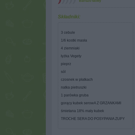
Bardzo łatwy
Składniki:
3 cebule
1/6 kostki masła
4 ziemniaki
łyżka Vegety
pieprz
sól
czosnek w płatkach
natka pietruszki
1 parówka gruba
gorący kubek serowA Z GRZANKAMI
śmietana 18% mały kubek
TROCHE SERA DO POSYPANIA ZUPY