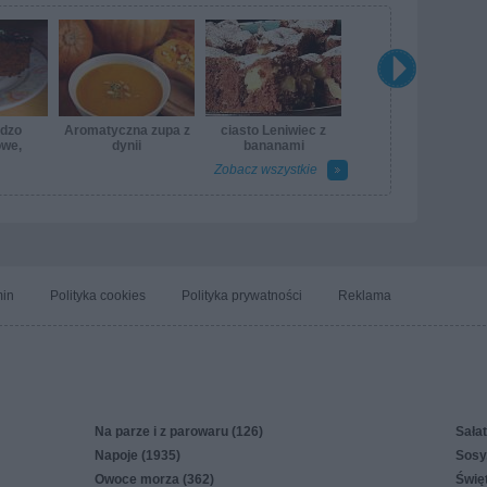
rdzo
Aromatyczna zupa z
ciasto Leniwiec z
owe,
dynii
bananami
e
Zobacz wszystkie
in
Polityka cookies
Polityka prywatności
Reklama
Na parze i z parowaru (126)
Sałat
Napoje (1935)
Sosy,
Owoce morza (362)
Świę