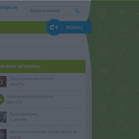
Zaloguj się
DODAJ
dobne przepisy
Zupa szpinakowa z ryzem
anna702
Grzechu wart kapuśniaczek
jazz1723
Zupa koperkowa
s_anka88
Zupa krem brokułowa- szybka prosta aksamitna
nutella