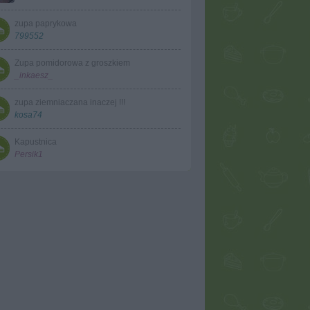
zupa paprykowa
799552
Zupa pomidorowa z groszkiem
_inkaesz_
zupa ziemniaczana inaczej !!!
kosa74
Kapustnica
Persik1