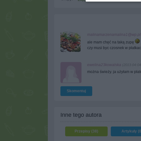
malinamarzenamalina1@wp.pl
ale mam chęć na taką zupę
czy musi byc czosnek w płatka
ewelina23kowalska
(2013-04-04
można świeży. ja użyłam w płat
Skomentuj
Inne tego autora
Przepisy (38)
Artykuły (0