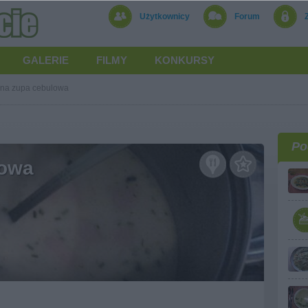
Użytkownicy
Forum
GALERIE
FILMY
KONKURSY
na zupa cebulowa
Po
lowa