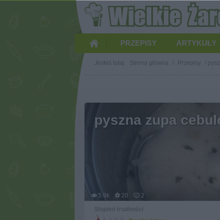
PRZEPISY
ARTYKUŁY
Jesteś tutaj:
Strona główna
/
Przepisy
/
pysz
pyszna zupa cebu
5.9k
20
2
Stopień trudności