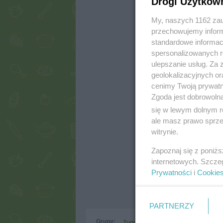
Drogi Użytkow
My, naszych 1162 zau
przechowujemy informa
standardowe informac
spersonalizowanych re
ulepszanie usług. Za
geolokalizacyjnych or
cenimy Twoją prywatno
Zgoda jest dobrowoln
się w lewym dolnym r
ale masz prawo sprzec
witrynie.
Zapoznaj się z poniż
internetowych. Szcze
Prywatności
i
Cookie
PARTNERZY
Grupy:
Zupy
Zupy warzywne