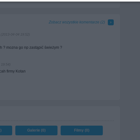
Zobacz wszystkie komentarze (
2
)
(2013-04-04 19:52)
ch ? mozna go np zastąpić świeżym ?
 19:54)
cah firmy Kotan
)
Galerie (0)
Filmy (0)