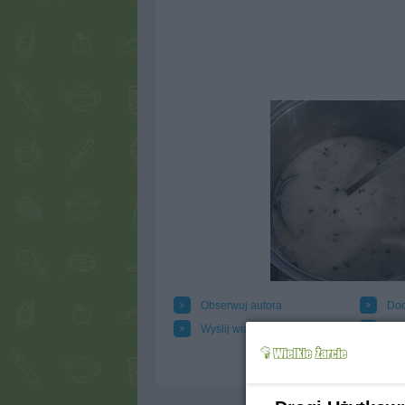
Obserwuj autora
Dod
Wyślij wiadomość autorowi
Dru