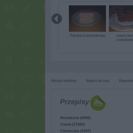
Pianka truskawkowa
ciasto ba
czekolad
wilgotn
Wersja mobilna
Napisz do nas
Regulam
Przepisy
Bezmięsne (8596)
Ciasta (17685)
Ciasteczka (4397)