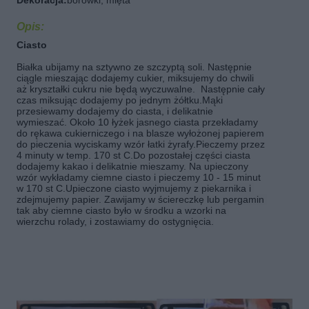
Dekoracja:
borówki, mięta
Opis:
Ciasto
Białka ubijamy na sztywno ze szczyptą soli. Następnie 
ciągle mieszając dodajemy cukier, miksujemy do chwili 
aż kryształki cukru nie będą wyczuwalne.  Następnie cały 
czas miksując dodajemy po jednym żółtku.
Mąki 
przesiewamy dodajemy do ciasta, i delikatnie 
wymieszać. Około 10 łyżek jasnego ciasta przekładamy 
do rękawa cukierniczego i na blasze wyłożonej papierem 
do pieczenia wyciskamy wzór łatki żyrafy.
Pieczemy przez 
4 minuty w temp. 170 st C.
Do pozostałej części ciasta 
dodajemy kakao i delikatnie mieszamy. Na upieczony 
wzór wykładamy ciemne ciasto i pieczemy 10 - 15 minut 
w 170 st C.
Upieczone ciasto wyjmujemy z piekarnika i 
zdejmujemy papier. Zawijamy w ściereczkę lub pergamin 
tak aby ciemne ciasto było w środku a wzorki na 
wierzchu rolady, i zostawiamy do ostygnięcia.