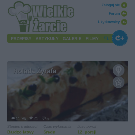
Zaloguj się
Forum
Użytkownicy
PRZEPISY
ARTYKUŁY
GALERIE
FILMY
Rolada Żyrafa
11.9k
21
5
Stopień trudności
Czas wykonania
Ilość porcji
Bardzo łatwy
Średni
12 porcji