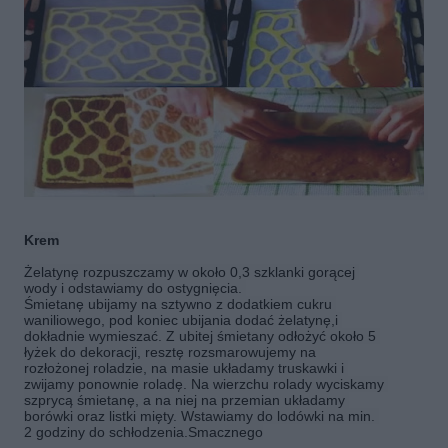
Krem
Żelatynę rozpuszczamy w około 0,3 szklanki gorącej 
wody i odstawiamy do ostygnięcia. 
Śmietanę ubijamy na sztywno z dodatkiem cukru 
waniliowego, pod koniec ubijania dodać żelatynę,i 
dokładnie wymieszać. Z ubitej śmietany odłożyć około 5 
łyżek do dekoracji, resztę rozsmarowujemy na 
rozłożonej roladzie, na masie układamy truskawki i 
zwijamy ponownie roladę. Na wierzchu rolady wyciskamy 
szprycą śmietanę, a na niej na przemian układamy 
borówki oraz listki mięty. 
Wstawiamy do lodówki na min. 
2 godziny do schłodzenia.
Smacznego