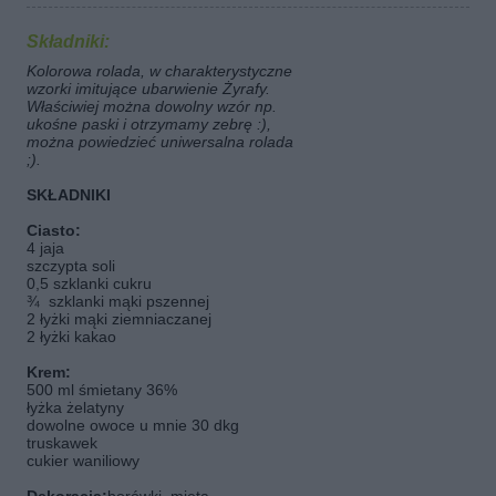
Składniki:
Kolorowa rolada, w charakterystyczne
wzorki imitujące ubarwienie Żyrafy.
Właściwiej można dowolny wzór np.
ukośne paski i otrzymamy zebrę :),
można powiedzieć uniwersalna rolada
;).
SKŁADNIKI
Ciasto:
4 jaja
szczypta soli
0,5 szklanki cukru
¾  szklanki mąki pszennej
2 łyżki mąki ziemniaczanej
2 łyżki kakao
Krem:
500 ml śmietany 36%
łyżka żelatyny
dowolne owoce u mnie 30 dkg 
truskawek
cukier waniliowy