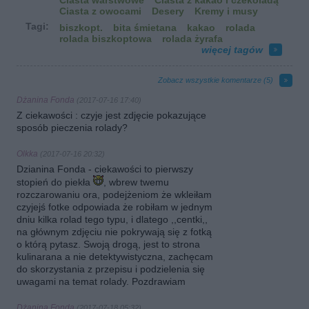
Ciasta warstwowe
Ciasta z kakao i czekoladą
Ciasta z owocami
Desery
Kremy i musy
Tagi:
biszkopt.
bita śmietana
kakao
rolada
rolada biszkoptowa
rolada żyrafa
więcej tagów
Zobacz wszystkie komentarze (
5
)
Dżanina Fonda
(2017-07-16 17:40)
Z ciekawości : czyje jest zdjęcie pokazujące
sposób pieczenia rolady?
Olkka
(2017-07-16 20:32)
Dzianina Fonda - ciekawości to pierwszy
stopień do piekła
, wbrew twemu
rozczarowaniu ora, podejżeniom że wkleiłam
czyjejś fotke odpowiada że robiłam w jednym
dniu kilka rolad tego typu, i dlatego ,,centki,,
na głównym zdjęciu nie pokrywają się z fotką
o którą pytasz. Swoją drogą, jest to strona
kulinarana a nie detektywistyczna, zachęcam
do skorzystania z przepisu i podzielenia się
uwagami na temat rolady. Pozdrawiam
Dżanina Fonda
(2017-07-18 05:32)