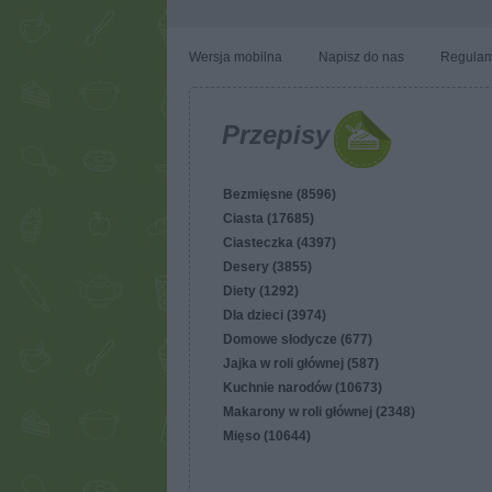
Wersja mobilna
Napisz do nas
Regulam
Przepisy
Bezmięsne (8596)
Ciasta (17685)
Ciasteczka (4397)
Desery (3855)
Diety (1292)
Dla dzieci (3974)
Domowe słodycze (677)
Jajka w roli głównej (587)
Kuchnie narodów (10673)
Makarony w roli głównej (2348)
Mięso (10644)