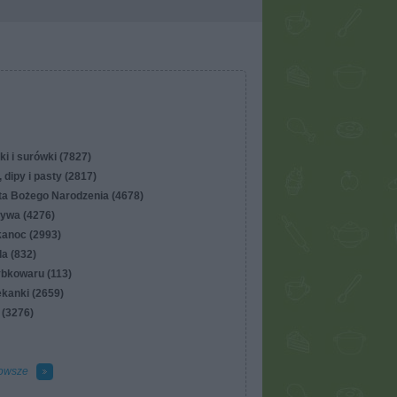
ki i surówki (7827)
 dipy i pasty (2817)
ta Bożego Narodzenia (4678)
ywa (4276)
kanoc (2993)
lla (832)
ybkowaru (113)
ekanki (2659)
 (3276)
owsze