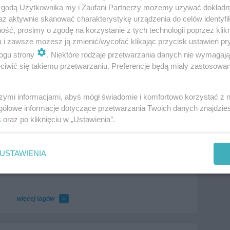
 zgodą Użytkownika my i Zaufani Partnerzy możemy używać dokład
az aktywnie skanować charakterystykę urządzenia do celów identyfi
ść, prosimy o zgodę na korzystanie z tych technologii poprzez klikn
a i zawsze możesz ją zmienić/wycofać klikając przycisk ustawień pr
ogu strony
. Niektóre rodzaje przetwarzania danych nie wymagaj
iwić się takiemu przetwarzaniu. Preferencje będą miały zastosowania
szymi informacjami, abyś mógł świadomie i komfortowo korzystać z
gółowe informacje dotyczące przetwarzania Twoich danych znajdzi
s
oraz po kliknięciu w „Ustawienia”.
USTAWIENIA
więcej tagów