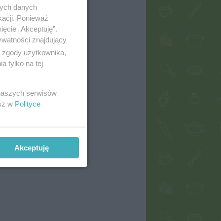
nych danych
kacji. Ponieważ
ięcie „Akceptuję”.
ywatności znajdujący
ą zgody użytkownika,
 tylko na tej
 naszych serwisów
esz w
Polityce
Akceptuję