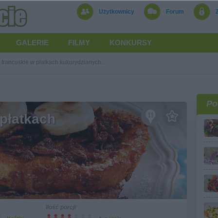
Użytkownicy
Forum
GALERIE
FILMY
KONKURSY
y francuskie w płatkach kukurydzianych…
Po
 płatkach
Ilość porcji