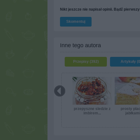
Nikt jeszcze nie napisał opinii. Bądź pierwszy
Skomentuj
Inne tego autora
Przepisy (392)
Artykuły (0
przepyszne sledzie z
prosty pla
imbirem...
jabłkami.