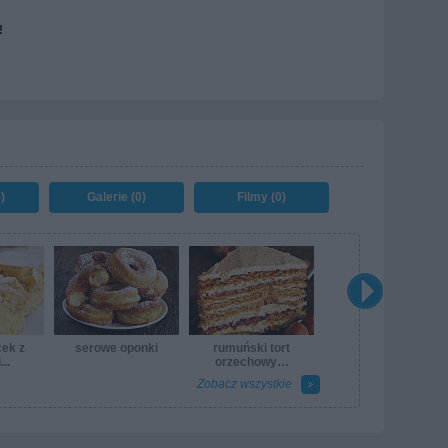
!
)
Galerie (0)
Filmy (0)
cek z
serowe oponki
rumuński tort
..
orzechowy…
Zobacz wszystkie