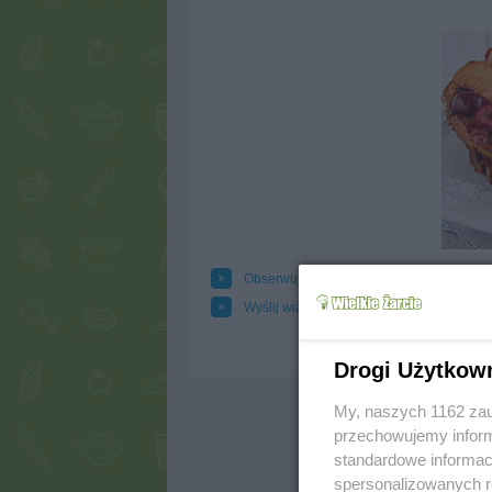
Obserwuj autora
Dod
Wyślij wiadomość autorowi
Dru
Drogi Użytkow
My, naszych 1162 zau
przechowujemy informa
standardowe informac
spersonalizowanych re