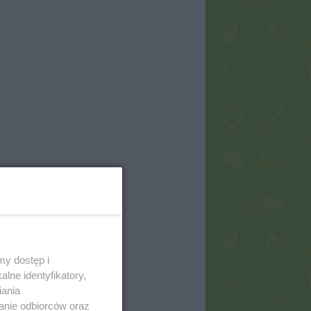
my dostęp i
lne identyfikatory,
iania
anie odbiorców oraz