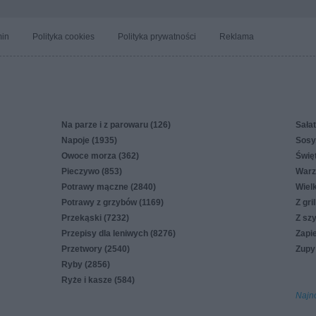
in
Polityka cookies
Polityka prywatności
Reklama
Na parze i z parowaru (126)
Sałat
Napoje (1935)
Sosy,
Owoce morza (362)
Świę
Pieczywo (853)
Warz
Potrawy mączne (2840)
Wiel
Potrawy z grzybów (1169)
Z gri
Przekąski (7232)
Z sz
Przepisy dla leniwych (8276)
Zapi
Przetwory (2540)
Zupy
Ryby (2856)
Ryże i kasze (584)
Najn