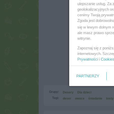
ulepszanie usług. Za
geolokalizacyjnych or
cenimy Twoją prywatno
Zgoda jest dobrowoln
się w lewym dolnym r
ale masz prawo sprzec
witrynie.
Zapoznaj się z poniż
internetowych. Szcze
Prywatności
i
Cookie
PARTNERZY
Grupy:
Desery
Dla dzieci
Tagi:
deser
owoce
śniadanie
tosty