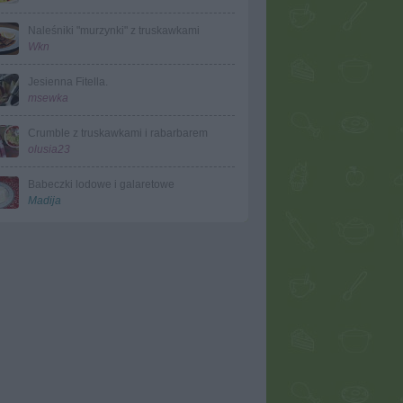
Naleśniki "murzynki" z truskawkami
Wkn
Jesienna Fitella.
msewka
Crumble z truskawkami i rabarbarem
olusia23
Babeczki lodowe i galaretowe
Madija