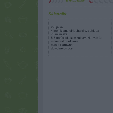
Bardzo łatwy
Składniki:
2-3 jajka
4 kromki angielki, chałki czy chleba
70 ml mleka
5-6 garści płatków kukurydzianych (u
mnie czekoladowe)
masło klarowane
dowolne owoce