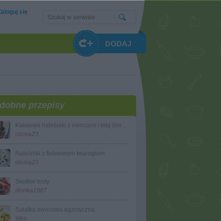
Zaloguj się
DODAJ
dobne przepisy
Kakaowe naleśniki z owocami i bitą śmietaną
olusia23
Naleśniki z fioletowym twarogiem
olusia23
Słodkie tosty
illonka1987
Sałatka owocowa egzotyczna
Wkn