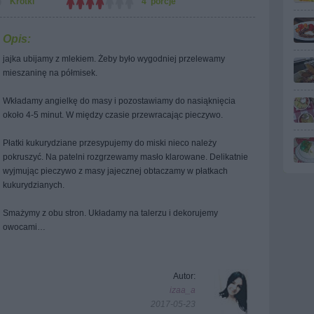
Krótki
4 porcje
Opis:
jajka ubijamy z mlekiem. Żeby było wygodniej przelewamy
mieszaninę na półmisek.
Wkładamy angielkę do masy i pozostawiamy do nasiąknięcia
około 4-5 minut. W między czasie przewracając pieczywo.
Płatki kukurydziane przesypujemy do miski nieco należy
pokruszyć. Na patelni rozgrzewamy masło klarowane. Delikatnie
wyjmując pieczywo z masy jajecznej obtaczamy w płatkach
kukurydzianych.
Smażymy z obu stron. Układamy na talerzu i dekorujemy
owocami…
Autor:
izaa_a
2017-05-23