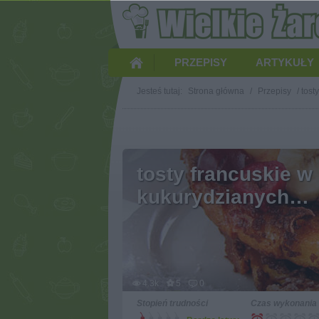
PRZEPISY
ARTYKUŁY
Jesteś tutaj:
Strona główna
/
Przepisy
/
tost
tosty francuskie w
kukurydzianych…
4.3k
5
0
Stopień trudności
Czas wykonania