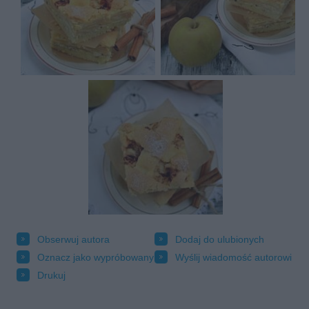
Obserwuj autora
Dodaj do ulubionych
Oznacz jako wypróbowany
Wyślij wiadomość autorowi
Drukuj