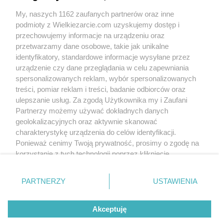
Dajanka zapewniam, że jest pyszna,
zachęcam do skorzystania z przepisu :)
My, naszych 1162 zaufanych partnerów oraz inne
podmioty z Wielkiezarcie.com uzyskujemy dostęp i
dajanka
(2013-10-08 20:44)
przechowujemy informacje na urządzeniu oraz
Zawsze robiłam szarlotkę wg przepisu, który
przetwarzamy dane osobowe, takie jak unikalne
jako 13-letnia dziewczynka wyszperałam w
identyfikatory, standardowe informacje wysyłane przez
jakimś czasopiśmie, ale może już najwyższy
czas na zmiany:):):)
urządzenie czy dane przeglądania w celu zapewniania
Następnym razie zrobię wg. tego przepisu:)
spersonalizowanych reklam, wybór spersonalizowanych
treści, pomiar reklam i treści, badanie odbiorców oraz
dajanka
(2013-10-08 20:45)
ulepszanie usług. Za zgodą Użytkownika my i Zaufani
Następnym razem rzecz jasna:)
Partnerzy możemy używać dokładnych danych
geolokalizacyjnych oraz aktywnie skanować
olusia23
(2013-10-08 21:08)
charakterystykę urządzenia do celów identyfikacji.
Stare przepisy są najczęściej najlepsze,
Ponieważ cenimy Twoją prywatność, prosimy o zgodę na
przepis na tę szarlotkę mam właśnie ze
starego zeszytu mojej mamy :)
korzystanie z tych technologii poprzez kliknięcie
„Akceptuję”. Zgoda jest dobrowolna i zawsze możesz ją
Skomentuj
zmienić/wycofać klikając przycisk ustawień prywatności
PARTNERZY
USTAWIENIA
znajdujący się w lewym dolnym rogu strony
. Niektóre
rodzaje przetwarzania danych nie wymagają zgody
Wersja mobilna
Napisz do nas
Regulamin
Akceptuję
użytkownika, ale masz prawo sprzeciwić się takiemu
Polityka cookies
Polityka prywatności
Reklama