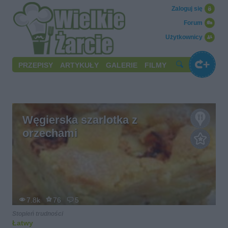
Zaloguj się
Forum
Użytkownicy
PRZEPISY
ARTYKUŁY
GALERIE
FILMY
Węgierska szarlotka z
orzechami
7.8k
76
5
Stopień trudności
Łatwy