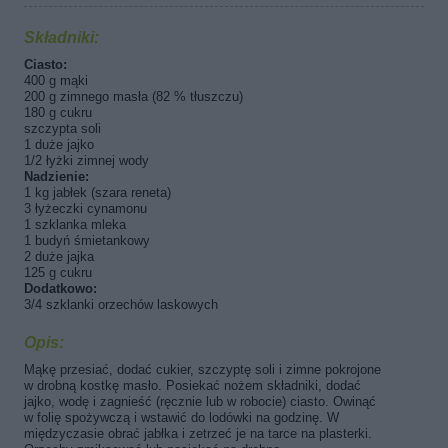
Składniki:
Ciasto:
400 g mąki
200 g zimnego masła (82 % tłuszczu)
180 g cukru
szczypta soli
1 duże jajko
1/2 łyżki zimnej wody
Nadzienie:
1 kg jabłek (szara reneta)
3 łyżeczki cynamonu
1 szklanka mleka
1 budyń śmietankowy
2 duże jajka
125 g cukru
Dodatkowo:
3/4 szklanki orzechów laskowych
Opis:
Mąkę przesiać, dodać cukier, szczyptę soli i zimne pokrojone
w drobną kostkę masło. Posiekać nożem składniki, dodać
jajko, wodę i zagnieść (ręcznie lub w robocie) ciasto. Owinąć
w folię spożywczą i wstawić do lodówki na godzinę. W
międzyczasie obrać jabłka i zetrzeć je na tarce na plasterki.