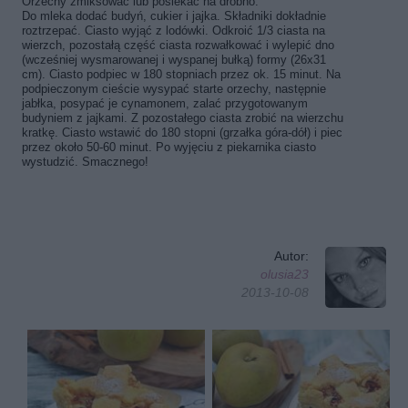
Orzechy zmiksować lub posiekać na drobno.
Do mleka dodać budyń, cukier i jajka. Składniki dokładnie
roztrzepać. Ciasto wyjąć z lodówki. Odkroić 1/3 ciasta na
wierzch, pozostałą część ciasta rozwałkować i wylepić dno
(wcześniej wysmarowanej i wyspanej bułką) formy (26x31
cm). Ciasto podpiec w 180 stopniach przez ok. 15 minut. Na
podpieczonym cieście wysypać starte orzechy, następnie
jabłka, posypać je cynamonem, zalać przygotowanym
budyniem z jajkami. Z pozostałego ciasta zrobić na wierzchu
kratkę. Ciasto wstawić do 180 stopni (grzałka góra-dół) i piec
przez około 50-60 minut. Po wyjęciu z piekarnika ciasto
wystudzić. Smacznego!
Autor:
olusia23
2013-10-08