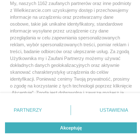
My, naszych 1162 zaufanych partnerów oraz inne podmioty
megi65
11.2k
0
2
megi65
11.7k
0
2
z Wielkiezarcie.com uzyskujemy dostęp i przechowujemy
informacje na urządzeniu oraz przetwarzamy dane
osobowe, takie jak unikalne identyfikatory, standardowe
informacje wysyłane przez urządzenie czy dane
przeglądania w celu zapewniania spersonalizowanych
reklam, wybór spersonalizowanych treści, pomiar reklam i
treści, badanie odbiorców oraz ulepszanie usług. Za zgodą
ogrodowo ... cz.7
Zakochałam się )))
Użytkownika my i Zaufani Partnerzy możemy używać
pwyso
7.7k
0
7
megi65
8.2k
0
16
dokładnych danych geolokalizacyjnych oraz aktywnie
skanować charakterystykę urządzenia do celów
identyfikacji. Ponieważ cenimy Twoją prywatność, prosimy
Wersja mobilna
Napisz do nas
Regulamin
o zgodę na korzystanie z tych technologii poprzez kliknięcie
Polityka cookies
Polityka prywatności
Reklama
„Akceptuję”. Zgoda jest dobrowolna i zawsze możesz ją
zmienić/wycofać klikając przycisk ustawień prywatności
znajdujący się w lewym dolnym rogu strony
. Niektóre
PARTNERZY
USTAWIENIA
rodzaje przetwarzania danych nie wymagają zgody
użytkownika, ale masz prawo sprzeciwić się takiemu
Akceptuję
przetwarzaniu. Preferencje będą miały zastosowania tylko
na tej witrynie.