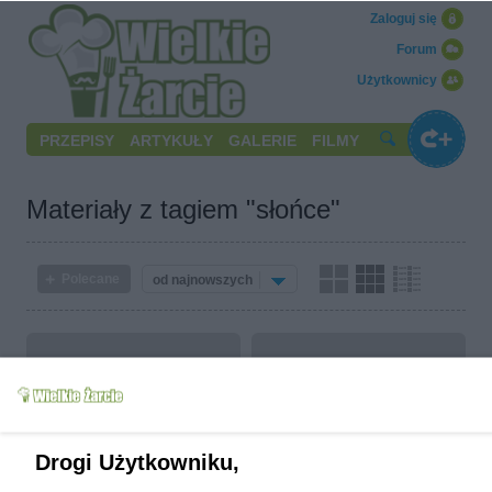
Zaloguj się
Forum
Użytkownicy
PRZEPISY
ARTYKUŁY
GALERIE
FILMY
Materiały z tagiem "słońce"
Polecane
od najnowszych
Wschody i zachody
Drogi Użytkowniku,
Malwowo ))
słońca i księżyca