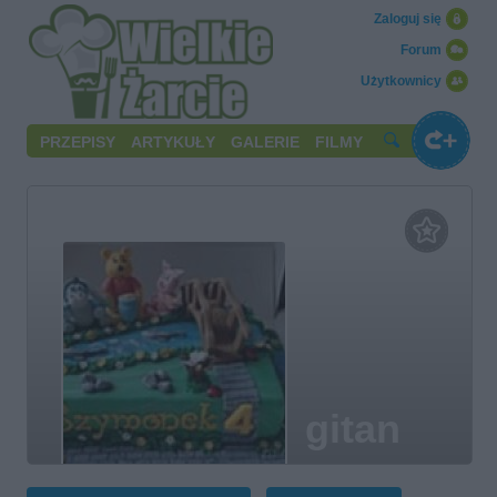
Zaloguj się
Forum
Użytkownicy
PRZEPISY
ARTYKUŁY
GALERIE
FILMY
gitan