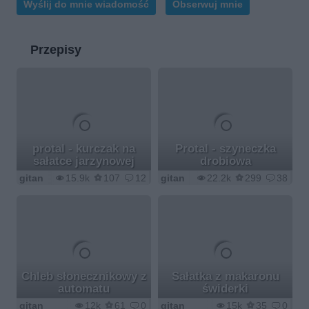
Wyślij do mnie wiadomość
Obserwuj mnie
Przepisy
protal - kurczak na
Protal - szyneczka
sałatce jarzynowej
drobiowa
gitan
15.9k
107
12
gitan
22.2k
299
38
Chleb słonecznikowy z
Sałatka z makaronu
automatu
świderki
gitan
12k
61
0
gitan
15k
35
0