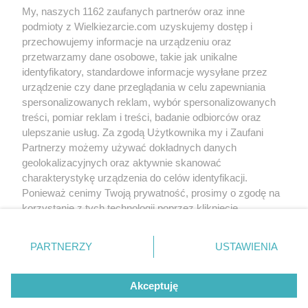
My, naszych 1162 zaufanych partnerów oraz inne
podmioty z Wielkiezarcie.com uzyskujemy dostęp i
przechowujemy informacje na urządzeniu oraz
przetwarzamy dane osobowe, takie jak unikalne
identyfikatory, standardowe informacje wysyłane przez
urządzenie czy dane przeglądania w celu zapewniania
spersonalizowanych reklam, wybór spersonalizowanych
treści, pomiar reklam i treści, badanie odbiorców oraz
ulepszanie usług. Za zgodą Użytkownika my i Zaufani
Partnerzy możemy używać dokładnych danych
geolokalizacyjnych oraz aktywnie skanować
charakterystykę urządzenia do celów identyfikacji.
Ponieważ cenimy Twoją prywatność, prosimy o zgodę na
korzystanie z tych technologii poprzez kliknięcie
„Akceptuję”. Zgoda jest dobrowolna i zawsze możesz ją
zmienić/wycofać klikając przycisk ustawień prywatności
PARTNERZY
USTAWIENIA
znajdujący się w lewym dolnym rogu strony
. Niektóre
rodzaje przetwarzania danych nie wymagają zgody
Akceptuję
użytkownika, ale masz prawo sprzeciwić się takiemu
Od kiedy z nami:
2007-07-22
przetwarzaniu. Preferencje będą miały zastosowania tylko
Status:
aktywny (offline)