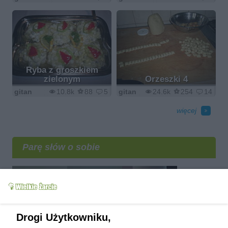
Ryba z groszkiem
zielonym
Orzeszki 4
gitan
10.8k
88
5
gitan
24.6k
254
14
więcej
Parę słów o sobie
Drogi Użytkowniku,