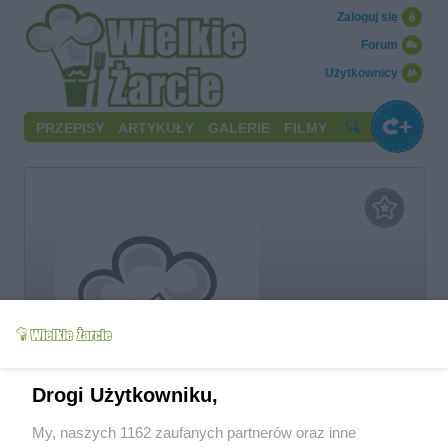
Zaloguj się
Forum
Użytkownicy
PRZEPISY
ARTYKUŁY
GALERIE
FILMY
Grażyna
Drogi Użytkowniku,
My, naszych 1162 zaufanych partnerów oraz inne