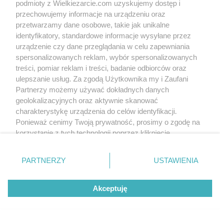
podmioty z Wielkiezarcie.com uzyskujemy dostęp i
Wyślij do mnie wiadomość
Obserwuj mnie
przechowujemy informacje na urządzeniu oraz
przetwarzamy dane osobowe, takie jak unikalne
Od kiedy z nami:
2007-09-29
identyfikatory, standardowe informacje wysyłane przez
Status:
aktywny (offline)
urządzenie czy dane przeglądania w celu zapewniania
spersonalizowanych reklam, wybór spersonalizowanych
Wypowiedzi na forum:
0
treści, pomiar reklam i treści, badanie odbiorców oraz
Komentarze wystawione:
100
ulepszanie usług. Za zgodą Użytkownika my i Zaufani
Komentarze otrzymane:
0
Partnerzy możemy używać dokładnych danych
Wyróżnienia
geolokalizacyjnych oraz aktywnie skanować
Treści polecane:
0
charakterystykę urządzenia do celów identyfikacji.
Treści w ulubionych:
0
Ponieważ cenimy Twoją prywatność, prosimy o zgodę na
Obserwujących:
0
korzystanie z tych technologii poprzez kliknięcie
„Akceptuję”. Zgoda jest dobrowolna i zawsze możesz ją
zmienić/wycofać klikając przycisk ustawień prywatności
Wersja mobilna
Napisz do nas
Regulamin
PARTNERZY
USTAWIENIA
znajdujący się w lewym dolnym rogu strony
. Niektóre
Polityka cookies
Polityka prywatności
Reklama
rodzaje przetwarzania danych nie wymagają zgody
Akceptuję
użytkownika, ale masz prawo sprzeciwić się takiemu
przetwarzaniu. Preferencje będą miały zastosowania tylko
na tej witrynie.