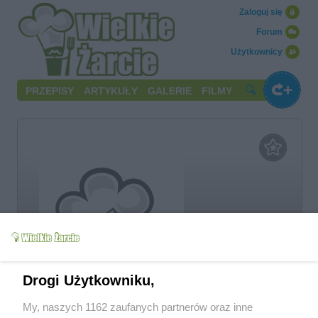
Zaloguj się
Forum
Użytkownicy
PRZEPISY
ARTYKUŁY
GALERIE
FILMY
limba
Drogi Użytkowniku,
My, naszych 1162 zaufanych partnerów oraz inne