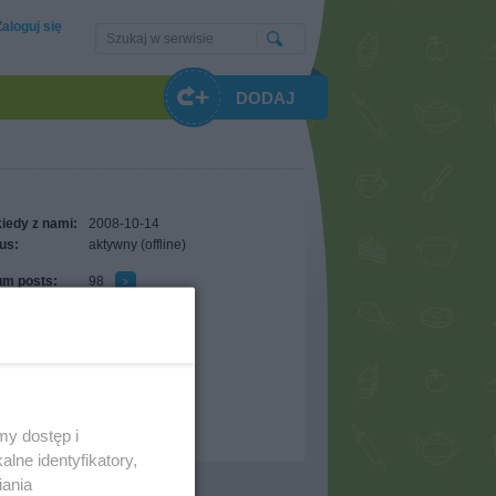
Zaloguj się
DODAJ
iedy z nami:
2008-10-14
us:
aktywny (offline)
um posts:
98
t comments:
26
t comments:
0
óżnienia
ommended:
0
avorites:
0
owers:
0
my dostęp i
lne identyfikatory,
iania