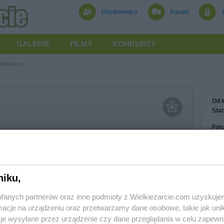
Użytkownicy
Forum
GALERIE
FILMY
KONKURSY
wiewiura
Od k
Stat
For
Sen
Las
Wyr
niku,
Rec
In f
iewiura
Foll
fanych partnerów oraz inne podmioty z Wielkiezarcie.com uzyskuje
cje na urządzeniu oraz przetwarzamy dane osobowe, takie jak unika
je wysyłane przez urządzenie czy dane przeglądania w celu zapewn