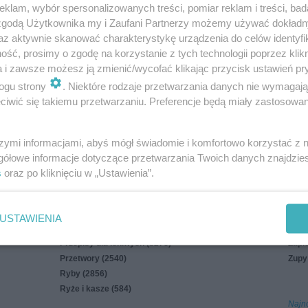
klam, wybór spersonalizowanych treści, pomiar reklam i treści, bad
uj mnie
 zgodą Użytkownika my i Zaufani Partnerzy możemy używać dokład
az aktywnie skanować charakterystykę urządzenia do celów identyfi
in
Polityka cookies
Polityka prywatności
Reklama
ść, prosimy o zgodę na korzystanie z tych technologii poprzez klikn
a i zawsze możesz ją zmienić/wycofać klikając przycisk ustawień pr
ogu strony
. Niektóre rodzaje przetwarzania danych nie wymagaj
iwić się takiemu przetwarzaniu. Preferencje będą miały zastosowania
Na parze i z parowaru (126)
Sałat
szymi informacjami, abyś mógł świadomie i komfortowo korzystać z
Napoje (1935)
Sosy,
gółowe informacje dotyczące przetwarzania Twoich danych znajdzi
Owoce morza (362)
Świę
s
oraz po kliknięciu w „Ustawienia”.
Pieczywo (853)
Warz
Potrawy mączne (2840)
Wiel
Potrawy z grzybów (1169)
Z gri
USTAWIENIA
Przekąski (7232)
Z sz
Przepisy dla leniwych (8276)
Zapi
Przetwory (2540)
Zupy
Ryby (2856)
Ryże i kasze (584)
Najn