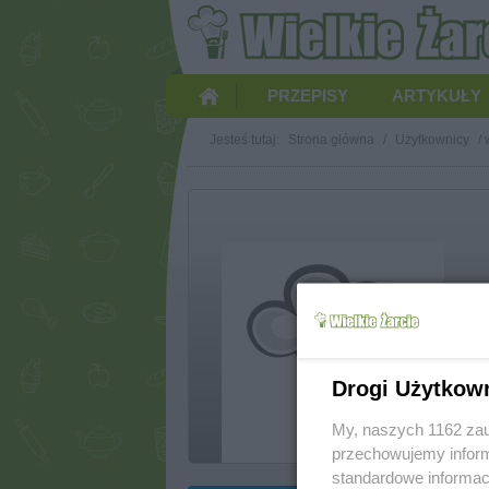
PRZEPISY
ARTYKUŁY
Jesteś tutaj:
Strona główna
/
Użytkownicy
/
Drogi Użytkow
w
My, naszych 1162 zau
przechowujemy informa
standardowe informac