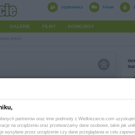
Użytkownicy
Forum
GALERIE
FILMY
KONKURSY
mama Jędruli
Od k
Stat
W
K
K
Wyr
niku,
Treś
Treś
ama Jędruli
Obs
fanych partnerów oraz inne podmioty z Wielkiezarcie.com uzyskuje
cje na urządzeniu oraz przetwarzamy dane osobowe, takie jak unika
je wysyłane przez urządzenie czy dane przeglądania w celu zapewn