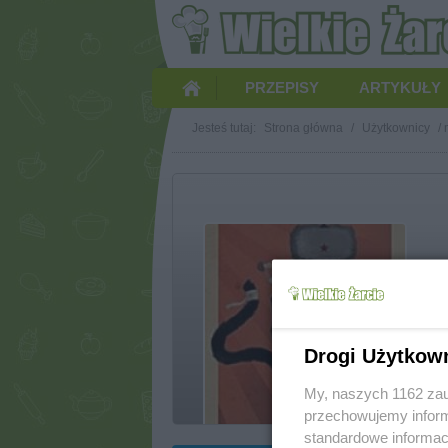
PRZEPISY
ARTYKUŁY
Jesteś tutaj:
Strona główna
/
Użytkownicy
/
Drogi Użytkow
m
My, naszych 1162 zau
przechowujemy informa
standardowe informac