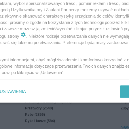
klam, wybór spersonalizowanych treści, pomiar reklam i treści, bad
uj mnie
 zgodą Użytkownika my i Zaufani Partnerzy możemy używać dokład
az aktywnie skanować charakterystykę urządzenia do celów identyfi
in
Polityka cookies
Polityka prywatności
Reklama
ść, prosimy o zgodę na korzystanie z tych technologii poprzez klikn
a i zawsze możesz ją zmienić/wycofać klikając przycisk ustawień pr
ogu strony
. Niektóre rodzaje przetwarzania danych nie wymagaj
iwić się takiemu przetwarzaniu. Preferencje będą miały zastosowania
Na parze i z parowaru (126)
Sałat
szymi informacjami, abyś mógł świadomie i komfortowo korzystać z
Napoje (1935)
Sosy,
gółowe informacje dotyczące przetwarzania Twoich danych znajdzi
Owoce morza (362)
Świę
s
oraz po kliknięciu w „Ustawienia”.
Pieczywo (853)
Warz
Potrawy mączne (2840)
Wiel
Potrawy z grzybów (1169)
Z gri
USTAWIENIA
Przekąski (7232)
Z sz
Przepisy dla leniwych (8276)
Zapi
Przetwory (2540)
Zupy
Ryby (2856)
Ryże i kasze (584)
Najn