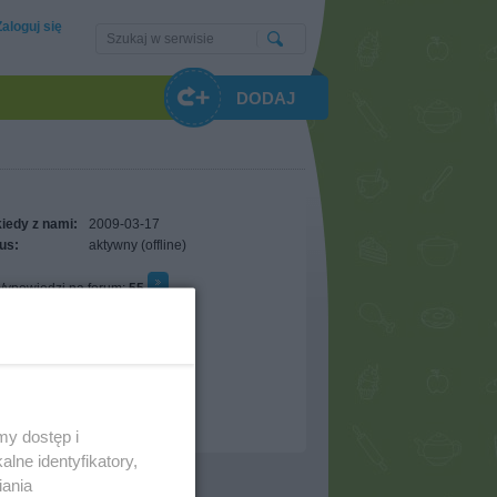
Zaloguj się
DODAJ
iedy z nami:
2009-03-17
us:
aktywny (offline)
ypowiedzi na forum:
55
omentarze wystawione:
24
omentarze otrzymane:
0
óżnienia
ci polecane:
0
ci w ulubionych:
0
erwujących:
0
my dostęp i
lne identyfikatory,
iania