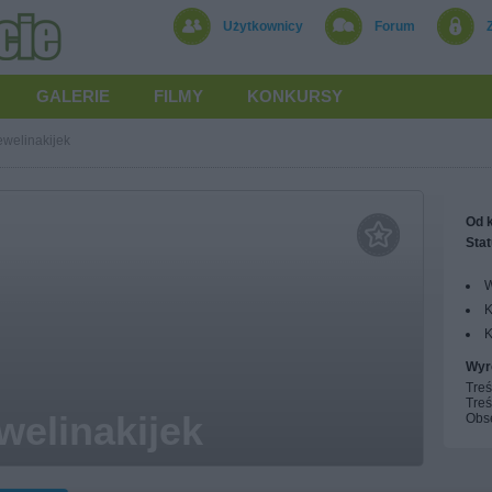
Użytkownicy
Forum
GALERIE
FILMY
KONKURSY
ewelinakijek
Od k
Stat
W
K
K
Wyr
Treś
Treś
welinakijek
Obs