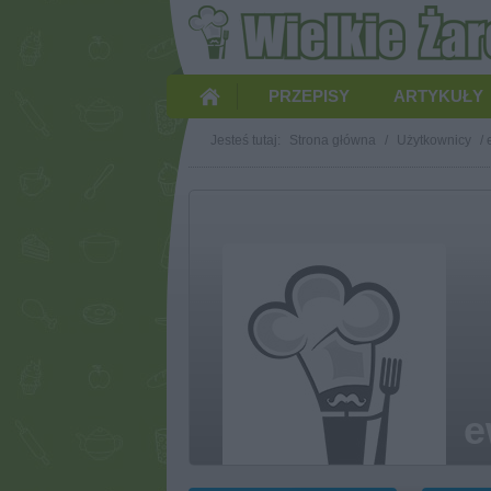
PRZEPISY
ARTYKUŁY
Jesteś tutaj:
Strona główna
/
Użytkownicy
/
e