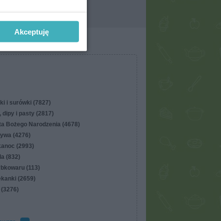
Akceptuję
ki i surówki (7827)
 dipy i pasty (2817)
ta Bożego Narodzenia (4678)
ywa (4276)
kanoc (2993)
lla (832)
ybkowaru (113)
ekanki (2659)
 (3276)