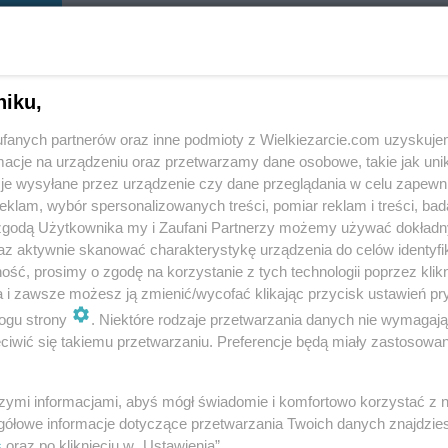
uj mnie
niku,
fanych partnerów oraz inne podmioty z Wielkiezarcie.com uzyskuje
cje na urządzeniu oraz przetwarzamy dane osobowe, takie jak unika
je wysyłane przez urządzenie czy dane przeglądania w celu zapewn
klam, wybór spersonalizowanych treści, pomiar reklam i treści, bad
szczupak w śmietanie
 zgodą Użytkownika my i Zaufani Partnerzy możemy używać dokład
szpajza
ewy
az aktywnie skanować charakterystykę urządzenia do celów identyfi
kijek
6.2k
7
0
ewelinakijek
29.5k
93
10
ść, prosimy o zgodę na korzystanie z tych technologii poprzez klikn
a i zawsze możesz ją zmienić/wycofać klikając przycisk ustawień pr
ogu strony
. Niektóre rodzaje przetwarzania danych nie wymagaj
iwić się takiemu przetwarzaniu. Preferencje będą miały zastosowania
szymi informacjami, abyś mógł świadomie i komfortowo korzystać z
gółowe informacje dotyczące przetwarzania Twoich danych znajdzi
s
oraz po kliknięciu w „Ustawienia”.