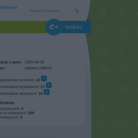
Zaloguj się
DODAJ
iedy z nami:
2009-08-28
us:
aktywny (offline)
ypowiedzi na forum:
10
omentarze wystawione:
27
omentarze otrzymane:
10
óżnienia
ci polecane:
0
ci w ulubionych:
109
erwujących:
0