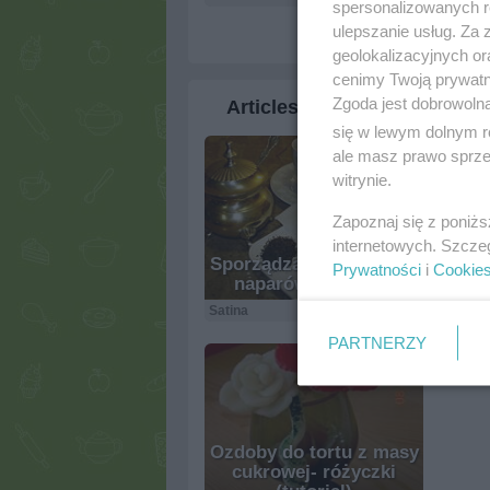
spersonalizowanych re
ulepszanie usług. Za
geolokalizacyjnych or
cenimy Twoją prywatno
Zgoda jest dobrowoln
Articles
się w lewym dolnym r
ale masz prawo sprzec
witrynie.
Zapoznaj się z poniż
internetowych. Szcze
Sporządzanie napojów i
Najl
Prywatności
i
Cookie
naparów z herbaty
Satina
10.7k
0
0
Satina
PARTNERZY
Ozdoby do tortu z masy
cukrowej- różyczki