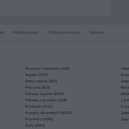
in
Polityka cookies
Polityka prywatności
Reklama
Na parze i z parowaru (126)
Sałat
Napoje (1935)
Sosy,
Owoce morza (362)
Świę
Pieczywo (853)
Warz
Potrawy mączne (2840)
Wiel
Potrawy z grzybów (1169)
Z gri
Przekąski (7232)
Z sz
Przepisy dla leniwych (8276)
Zapi
Przetwory (2540)
Zupy
Ryby (2856)