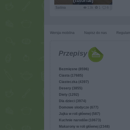
(tutorial)
Satina
13k
1
6
Wersja mobilna
Napisz do nas
Regulam
Przepisy
Bezmięsne (8596)
Ciasta (17685)
Ciasteczka (4397)
Desery (3855)
Diety (1292)
Dla dzieci (3974)
Domowe słodycze (677)
Jajka w roli głównej (587)
Kuchnie narodów (10673)
Makarony w roli głównej (2348)