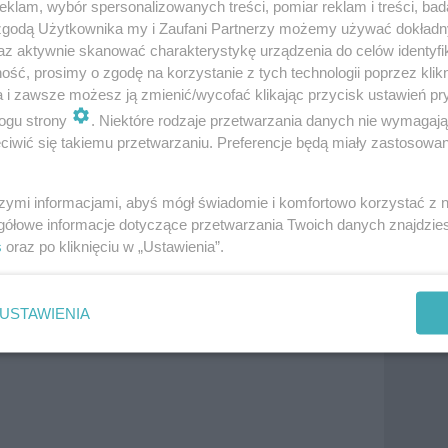
klam, wybór spersonalizowanych treści, pomiar reklam i treści, bad
 zgodą Użytkownika my i Zaufani Partnerzy możemy używać dokład
Wyr
more
az aktywnie skanować charakterystykę urządzenia do celów identyfi
Rec
In f
ść, prosimy o zgodę na korzystanie z tych technologii poprzez klikn
Foll
a i zawsze możesz ją zmienić/wycofać klikając przycisk ustawień pr
ogu strony
. Niektóre rodzaje przetwarzania danych nie wymagaj
iwić się takiemu przetwarzaniu. Preferencje będą miały zastosowania
szymi informacjami, abyś mógł świadomie i komfortowo korzystać z
gółowe informacje dotyczące przetwarzania Twoich danych znajdzi
epsze gatunki mąki
s
oraz po kliknięciu w „Ustawienia”.
do wypieków
Zapomniane desery
29.9k
1
0
Satina
17.5k
1
25
USTAWIENIA