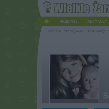
PRZEPISY
ARTYKUŁY
Jesteś tutaj:
Strona główna
/
Użytkownicy
/
S