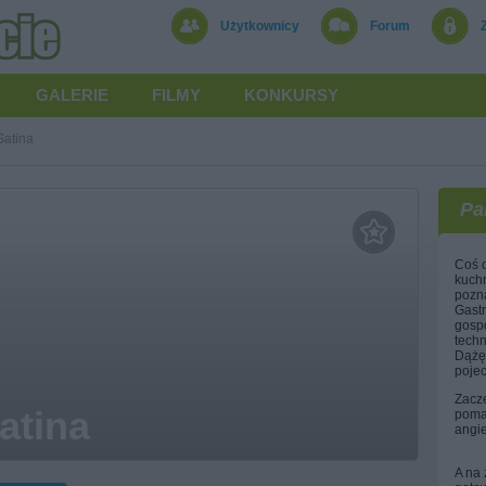
Użytkownicy
Forum
GALERIE
FILMY
KONKURSY
Satina
Pa
Coś o
kuchn
pozn
Gastr
gosp
techn
Dążę
pojec
Zacz
atina
pomal
angie
A na