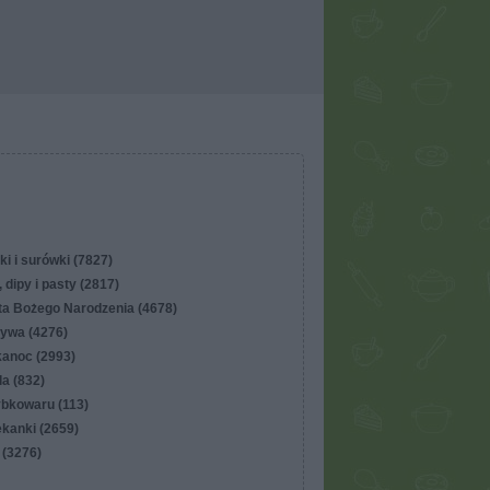
ki i surówki (7827)
 dipy i pasty (2817)
ta Bożego Narodzenia (4678)
ywa (4276)
kanoc (2993)
lla (832)
ybkowaru (113)
ekanki (2659)
 (3276)