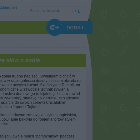
Zaloguj się
DODAJ
rę słów o sobie
 sobie trudno napisać.. Uwielbiam pichcić w
i, a w szczególności desery:) Jestem otwarta na
awanie nowych kuchni. Skończyłam Technikum
onomiczne w zawodzie technik żywienia i
odarstwa domowego (oficjalnie już mam zawód
ik żywienia:), studiuję na kierunku zarządzanie.
 uparcie do swoich celów:) Chciałabym
hać do Japoni i Tajlandii.
ełam niedawno zabawę ze stylem angielskim,
utku łapię bakcyla do robienia tortów stylem
lskim.
 zdjęciu dwoje moich "pomocników" podczas