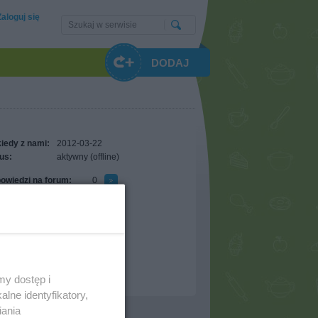
Zaloguj się
DODAJ
iedy z nami:
2012-03-22
us:
aktywny (offline)
owiedzi na forum:
0
tawione komentarze:
5
zymane komentarze:
0
óżnienia
ci polecane:
0
ci w ulubionych:
0
erwujących:
0
my dostęp i
lne identyfikatory,
iania