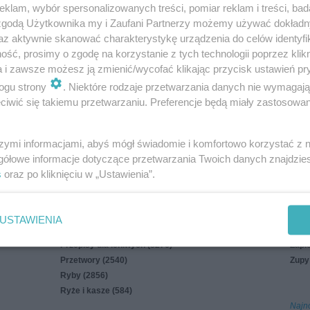
klam, wybór spersonalizowanych treści, pomiar reklam i treści, bad
uj mnie
 zgodą Użytkownika my i Zaufani Partnerzy możemy używać dokład
az aktywnie skanować charakterystykę urządzenia do celów identyfi
in
Polityka cookies
Polityka prywatności
Reklama
ść, prosimy o zgodę na korzystanie z tych technologii poprzez klikn
a i zawsze możesz ją zmienić/wycofać klikając przycisk ustawień pr
ogu strony
. Niektóre rodzaje przetwarzania danych nie wymagaj
iwić się takiemu przetwarzaniu. Preferencje będą miały zastosowania
Na parze i z parowaru (126)
Sałat
szymi informacjami, abyś mógł świadomie i komfortowo korzystać z
Napoje (1935)
Sosy,
gółowe informacje dotyczące przetwarzania Twoich danych znajdzi
Owoce morza (362)
Świę
s
oraz po kliknięciu w „Ustawienia”.
Pieczywo (853)
Warz
Potrawy mączne (2840)
Wiel
Potrawy z grzybów (1169)
Z gri
USTAWIENIA
Przekąski (7232)
Z sz
Przepisy dla leniwych (8276)
Zapi
Przetwory (2540)
Zupy
Ryby (2856)
Ryże i kasze (584)
Najn