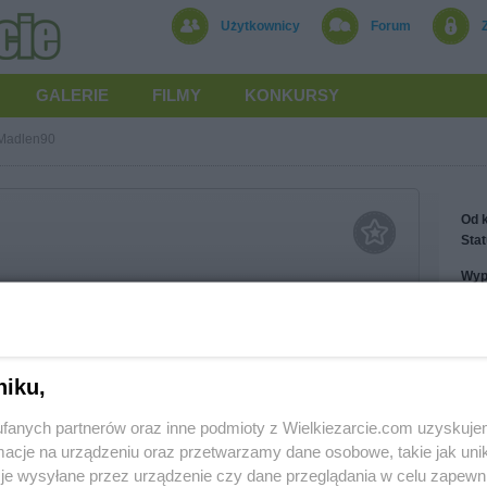
Użytkownicy
Forum
GALERIE
FILMY
KONKURSY
Madlen90
Od k
Stat
Wyp
Wys
Otr
Wyr
niku,
Treś
Treś
adlen90
Obs
fanych partnerów oraz inne podmioty z Wielkiezarcie.com uzyskuje
cje na urządzeniu oraz przetwarzamy dane osobowe, takie jak unika
je wysyłane przez urządzenie czy dane przeglądania w celu zapewn