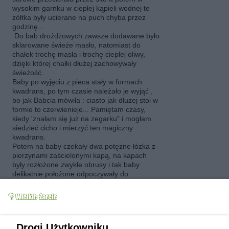
wysokim garnku w ciepłej kąpieli wodnej te
żółtka były ucierane na puch chyba przez
godzinę...
Do bab drożdżowych zawsze dodawane było
sklarowane świeże masło, natomiast do
chałek trochę masła i trochę ciepłej oliwy,
dzięki której chałki dłużej zachowywały
świeżość.
Baby po wyjęciu z pieca stały w formach
kwadrans, po tym czasie należało je wyjąć ,
bo jak Babcia mówiła : ciasto jak dłużej stoi w
formie to czerwienieje... Pamiętam czasy,
kiedy 'znałam się już na zegarku" i mogłam
siedzieć cicho i mierzyć ten magiczny
kwadrans.
Potem na baby czekały dwa potężne łózka z
pierzynami zaścielonymi kapą, na kapach
były rozłożone zwykłe obrusy i tak baby
delikatnie położone odpoczywały do
całkowitego ostudzenia.....:)))
appetita
(2008-03-16 20:04)
Alidab! jak Ty to pięknie opisałaś!!! Ja nie
niestety nie znam tamtych czasów ale też
Drogi Użytkowniku,