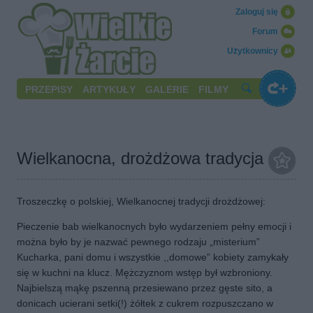
Zaloguj się
Forum
Użytkownicy
PRZEPISY
ARTYKUŁY
GALERIE
FILMY
Wielkanocna, drożdżowa tradycja
Troszeczkę o polskiej, Wielkanocnej tradycji drożdżowej:
Pieczenie bab wielkanocnych było wydarzeniem pełny emocji i
można było by je nazwać pewnego rodzaju „misterium”
Kucharka, pani domu i wszystkie ,,domowe” kobiety zamykały
się w kuchni na klucz. Mężczyznom wstęp był wzbroniony.
Najbielszą mąkę pszenną przesiewano przez gęste sito, a
donicach ucierani setki(!) żółtek z cukrem rozpuszczano w