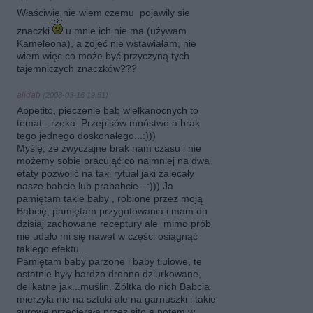
Właściwie nie wiem czemu pojawily sie
znaczki
u mnie ich nie ma (używam
Kameleona), a zdjeć nie wstawiałam, nie
wiem więc co może być przyczyną tych
tajemniczych znaczków???
alidab
(2008-03-16 19:51)
Appetito, pieczenie bab wielkanocnych to
temat - rzeka. Przepisów mnóstwo a brak
tego jednego doskonałego...:)))
Myślę, że zwyczajne brak nam czasu i nie
możemy sobie pracująć co najmniej na dwa
etaty pozwolić na taki rytuał jaki zalecały
nasze babcie lub prababcie...:))) Ja
pamiętam takie baby , robione przez moją
Babcię, pamiętam przygotowania i mam do
dzisiaj zachowane receptury ale mimo prób
nie udało mi się nawet w części osiągnąć
takiego efektu...
Pamiętam baby parzone i baby tiulowe, te
ostatnie były bardzo drobno dziurkowane,
delikatne jak...muślin. Żóltka do nich Babcia
mierzyła nie na sztuki ale na garnuszki i takie
surowe przecierała przez sito a potem w