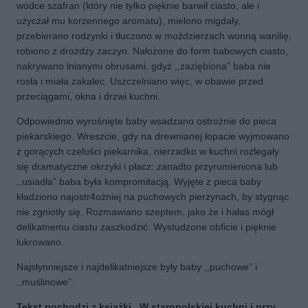
wódce szafran (który nie tylko pięknie barwił ciasto, ale i
użyczał mu korzennego aromatu), mielono migdały,
przebierano rodzynki i tłuczono w moździerzach wonną wanilię,
robiono z drożdży zaczyn. Nałożone do form babowych ciasto,
nakrywano lnianymi obrusami, gdyż ,,zaziębiona” baba nie
rosła i miała zakalec. Uszczelniano więc, w obawie przed
przeciągami, okna i drzwi kuchni.
Odpowiednio wyrośnięte baby wsadzano ostrożnie do pieca
piekarskiego. Wreszcie, gdy na drewnianej łopacie wyjmowano
z gorących czeluści piekarnika, nierzadko w kuchni rozlegały
się dramatyczne okrzyki i płacz: zanadto przyrumieniona lub
,,usiadła” baba była kompromitacją. Wyjęte z pieca baby
kładziono najostr4ożniej na puchowych pierzynach, by stygnąc
nie zgniotły się. Rozmawiano szeptem, jako że i hałas mógł
delikatnemu ciastu zaszkodzić. Wystudzone obficie i pięknie
lukrowano.
Najsłynniejsze i najdelikatniejsze były baby ,,puchowe” i
,,muślinowe”.
Tekst pochodzi z książki ,,W staropolskiej kuchni i przy