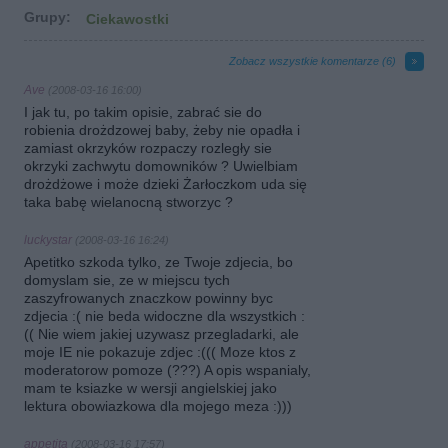
Grupy:
Ciekawostki
Zobacz wszystkie komentarze (
6
)
Ave
(2008-03-16 16:00)
I jak tu, po takim opisie, zabrać sie do
robienia drożdzowej baby, żeby nie opadła i
zamiast okrzyków rozpaczy rozległy sie
okrzyki zachwytu domowników ? Uwielbiam
drożdżowe i może dzieki Żarłoczkom uda się
taka babę wielanocną stworzyc ?
luckystar
(2008-03-16 16:24)
Apetitko szkoda tylko, ze Twoje zdjecia, bo
domyslam sie, ze w miejscu tych
zaszyfrowanych znaczkow powinny byc
zdjecia :( nie beda widoczne dla wszystkich :
(( Nie wiem jakiej uzywasz przegladarki, ale
moje IE nie pokazuje zdjec :((( Moze ktos z
moderatorow pomoze (???) A opis wspanialy,
mam te ksiazke w wersji angielskiej jako
lektura obowiazkowa dla mojego meza :)))
appetita
(2008-03-16 17:57)