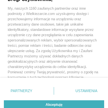
pamiętam z jakim pietyzmem poschodzila do
tego moja babcia, nie było to niezwykle
My, naszych 1160 zaufanych partnerów oraz inne
ciasto! U mnie nie bylo tradycji mazurków,
podmioty z Wielkiezarcie.com uzyskujemy dostęp i
były wielkie drożdżowe baby, któtych smak
pozostał jako jedno z najpiękniejszych
przechowujemy informacje na urządzeniu oraz
wspomnień z dzieciństwa. Myślę, że
przetwarzamy dane osobowe, takie jak unikalne
tajemnica cała tkwi w dużej mierze w czym
identyfikatory, standardowe informacje wysyłane przez
pieczone są baby (chodzi mi o piec) no i świat
urządzenie czy dane przeglądania w celu zapewniania
już nie ten..niestety. Jesteś niewątpliwie
spersonalizowanych reklam, wybór spersonalizowanych
fachowcem jeżeli chodzi o drożdżowe, Twoje
cenne doświadczenie w tym temacie byłoby
treści, pomiar reklam i treści, badanie odbiorców oraz
dla niejednej(go) z nas skarbem, może
ulepszanie usług. Za zgodą Użytkownika my i Zaufani
uchylisz rąbka tej "wiedzy tajemnej"
Partnerzy możemy używać dokładnych danych
proszę...;-)))
geolokalizacyjnych oraz aktywnie skanować
charakterystykę urządzenia do celów identyfikacji.
Ave
(2008-03-17 00:03)
Ponieważ cenimy Twoją prywatność, prosimy o zgodę na
Alidab, chyba nie uda Ci sie uciec od tego
tematu ;)))))))
korzystanie z tych technologii poprzez kliknięcie
„Akceptuję”. Zgoda jest dobrowolna i zawsze możesz ją
Skomentuj
zmienić/wycofać klikając przycisk ustawień prywatności
PARTNERZY
USTAWIENIA
znajdujący się w lewym dolnym rogu strony
. Niektóre
rodzaje przetwarzania danych nie wymagają zgody
Wersja mobilna
Napisz do nas
Regulamin
Akceptuję
użytkownika, ale masz prawo sprzeciwić się takiemu