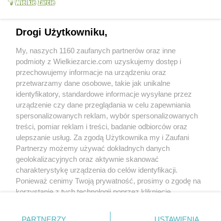
malaga73
(2016-05-03 13:40)
witam
Drogi Użytkowniku,
chciałabym zrobić to ciasto na komunię
mojego synka,tylko nie wiem jaki wymiar
Ślimaczki
wiola333
13.8k
213
10
blaszki,czy to ma być ta która jest na
My, naszych 1160 zaufanych partnerów oraz inne
wyposażeniu piekarnika ?i jeszcze jedno czy
podmioty z Wielkiezarcie.com uzyskujemy dostęp i
masz jakiś patent żeby tak pięknie ,jak u
Ciebie wyglądała galaretka?dziękuję i
przechowujemy informacje na urządzeniu oraz
pozdrawiam
przetwarzamy dane osobowe, takie jak unikalne
identyfikatory, standardowe informacje wysyłane przez
urządzenie czy dane przeglądania w celu zapewniania
malaga73
(2016-05-01 15:20)
spersonalizowanych reklam, wybór spersonalizowanych
pyszne,dzieci zadowolone,ciasto bardzo
treści, pomiar reklam i treści, badanie odbiorców oraz
dobre,dziękuję i pozdrawiam
ulepszanie usług. Za zgodą Użytkownika my i Zaufani
Calzone
issima
69.7k
1.1k
52
Partnerzy możemy używać dokładnych danych
geolokalizacyjnych oraz aktywnie skanować
malaga73
(2016-04-26 07:13)
charakterystykę urządzenia do celów identyfikacji.
dziękuję
Ponieważ cenimy Twoją prywatność, prosimy o zgodę na
ziemniaki zapiekane w
korzystanie z tych technologii poprzez kliknięcie
śmietanie...
izaa_a
10.8k
76
5
„Akceptuję”. Zgoda jest dobrowolna i zawsze możesz ją
zmienić/wycofać klikając przycisk ustawień prywatności
PARTNERZY
USTAWIENIA