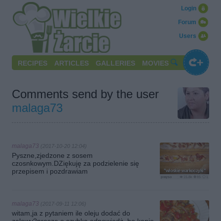
Login
Forum
Users
RECIPES
ARTICLES
GALLERIES
MOVIES
Comments send by the user
malaga73
malaga73
(2017-10-20 12:04)
Pyszne,zjedzone z sosem
czosnkowym.DZiękuję za podzielenie się
przepisem i pozdrawiam
"włoskie warkoczyki"
pwyso
15.8k
85
1
malaga73
(2017-09-11 12:06)
witam,ja z pytaniem ile oleju dodać do