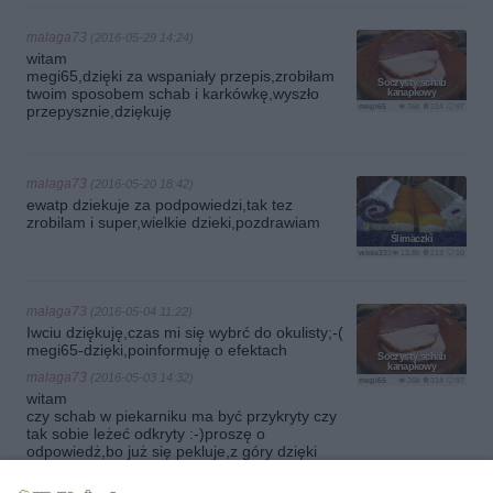
malaga73
(2016-05-29 14:24)
witam
megi65,dzięki za wspaniały przepis,zrobiłam
Soczysty schab
twoim sposobem schab i karkówkę,wyszło
kanapkowy
megi65
36k
314
97
przepysznie,dziękuję
malaga73
(2016-05-20 18:42)
ewatp dziekuje za podpowiedzi,tak tez
zrobilam i super,wielkie dzieki,pozdrawiam
Ślimaczki
wiola333
13.8k
213
10
malaga73
(2016-05-04 11:22)
Iwciu dziękuję,czas mi się wybrć do okulisty;-(
megi65-dzięki,poinformuję o efektach
Soczysty schab
kanapkowy
malaga73
(2016-05-03 14:32)
megi65
36k
314
97
witam
czy schab w piekarniku ma być przykryty czy
tak sobie leżeć odkryty :-)proszę o
odpowiedż,bo już się pekluje,z góry dzięki