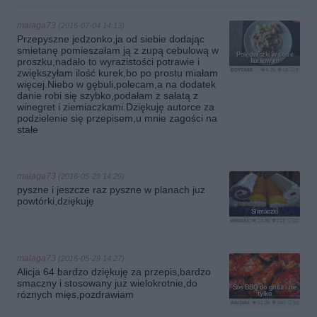
malaga73
(2016-07-04 14:13)
Przepyszne jedzonko,ja od siebie dodając
smietanę pomieszałam ją z zupą cebulową w
Polędwiczki w sosie
proszku,nadało to wyrazistości potrawie i
kurkowym
EDYTA88
6.2k
18
2
zwiększyłam ilość kurek,bo po prostu miałam
więcej.Niebo w gębuli,polecam,a na dodatek
danie robi się szybko,podałam z sałatą z
winegret i ziemiaczkami.Dziękuję autorce za
podzielenie się przepisem,u mnie zagości na
stałe
malaga73
(2016-05-29 14:29)
pyszne i jeszcze raz pyszne w planach juz
powtórki,dziękuję
Ślimaczki
wiola333
13.8k
213
10
malaga73
(2016-05-29 14:27)
Alicja 64 bardzo dziękuję za przepis,bardzo
smaczny i stosowany już wielokrotnie,do
Sos BBQ do grilla i nie
róznych mięs,pozdrawiam
tylko
Alicja64
51.3k
360
10