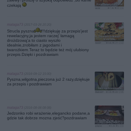
zalewy?proszę o szybką odpowiedż ,bo kanie
czekają
Kanie na wigilijny stół
aczp
7.8k
22
4
malaga73
(2017-03-26 20:20)
Strucla pyszna
!!!dziękuję za przepis'jest
rewelacyjny,ja jestem raczej' łamagą
Strucla z makiem i
kruszonką
drożdzową'a to ciasto wyszło
lexi27
54k
177
13
idealnie,zrobiłam z jagodami i
twarożkiem.Teraz to będzie też mój ulubiony
przepis.Dzięki i pozdrawiam
malaga73
(2016-09-12 15:00)
Pyszna,wilgotna,pieczona już 2 razy,dziękuje
za przepis i pozdrawiam
baba ajerkoniakowa
Babsi27
14k
166
25
malaga73
(2016-08-06 08:08)
Jedzonko robi wrażenie,elegancko podane,a
gdzie tak dobrze mozna zjeść?pozdrawiam
moja mała Italia ...
pwyso
5.4k
1
4