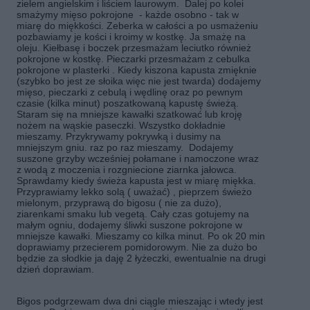
zielem angielskim i liściem laurowym. Dalej po kolei
smażymy mięso pokrojone - każde osobno - tak w
miarę do miękkości. Zeberka w całości a po usmażeniu
pozbawiamy je kości i kroimy w kostkę. Ja smażę na
oleju. Kiełbasę i boczek przesmażam leciutko również
pokrojone w kostkę. Pieczarki przesmażam z cebulka
pokrojone w plasterki . Kiedy kiszona kapusta zmięknie
(szybko bo jest ze słoika więc nie jest twarda) dodajemy
mięso, pieczarki z cebulą i wędlinę oraz po pewnym
czasie (kilka minut) poszatkowaną kapustę świeżą.
Staram się na mniejsze kawałki szatkować lub kroję
nożem na wąskie paseczki. Wszystko dokładnie
mieszamy. Przykrywamy pokrywką i dusimy na
mniejszym gniu. raz po raz mieszamy. Dodajemy
suszone grzyby wcześniej połamane i namoczone wraz
z wodą z moczenia i rozgniecione ziarnka jałowca.
Sprawdamy kiedy świeża kapusta jest w miarę miękka.
Przyprawiamy lekko solą ( uważać) , pieprzem świeżo
mielonym, przyprawą do bigosu ( nie za dużo),
ziarenkami smaku lub vegetą. Cały czas gotujemy na
małym ogniu, dodajemy śliwki suszone pokrojone w
mniejsze kawałki. Mieszamy co kilka minut. Po ok 20 min
doprawiamy przecierem pomidorowym. Nie za dużo bo
będzie za słodkie ja daję 2 łyżeczki, ewentualnie na drugi
dzień doprawiam.
Bigos podgrzewam dwa dni ciągle mieszając i wtedy jest