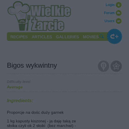
Login
Forum
Users
RECIPES
ARTICLES
GALLERIES
MOVIES
Bigos wykwintny
Difficulty level
Average
Ingredients:
Proporcje na dośc duży garnek
1 kg kapusty kiszonej - ja daję taką ze
słoika czyli ok 2 słoiki (bez marchwi) -