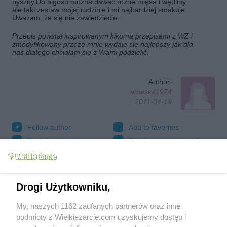
pyszny.Do bigosu można dawać różne mięsa i wędliny
ale taki zestaw mojej rodzinie i mi najbardziej smakuje.
Uważam, że się nie zawiedziecie.
Przepis powstał inspirowanym kikoma przepisami z WZ i
zmodyfikowany przeze mnie wydaje sie najlepszy jak dla
nas dlatego chciałam się z Wami podzielić.
Author:
emeska1974
2011-04-19
Follow author
Add to favorites
Tested
Send message to author
Print
Drogi Użytkowniku,
My, naszych 1162 zaufanych partnerów oraz inne
podmioty z Wielkiezarcie.com uzyskujemy dostęp i