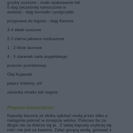
grzyby suszone - małe opakowanie tak
5 dag (wcześniej namoczone w
wodzie) - daję borowiki i podgrzybki
przyprawa do bigosu - daję Kamisa
3-4 śliwki suszone
2-3 ziarna jałowca rozduszone
1 - 2 liście laurowe
4 - 5 ziarenek ziela angielskiego
przecier pomidorowy
Olej Kujawski
pieprz mielony, sól
ziarenka smaku lub vegeta
Prepare instructions:
Kapustę kiszona ze słoika opłukać wodą przez sitko a
następnie pokroić w mniejsze wiórka. Polecam bo za
długie nie za dobrze się je. Z takiej kapusty szybciej się
robi i nie jest za kwaśna. Zalać gorącą wodą, gotować z