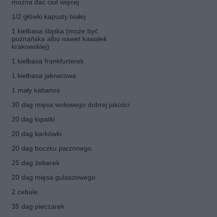
można dac ciut więcej
1/2 główki kapusty białej
1 kiełbasa śląska (może być
poznańska albo nawet kawałek
krakowskiej)
1 kiełbasa frankfurterek
1 kiełbasa jałowcowa
1 mały kabanos
30 dag mięsa wołowego dobrej jakości
20 dag łopatki
20 dag karkówki
20 dag boczku parzonego
25 dag żeberek
20 dag mięsa gulaszowego
2 cebule
35 dag pieczarek