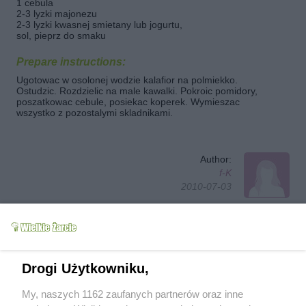
1 cebula
2-3 lyzki majonezu
2-3 lyzki kwasnej smietany lub jogurtu,
sol, pieprz do smaku
Prepare instructions:
Ugotowac w osolonej wodzie kalafior na polmiekko.
Ostudzic. Rozdzielic na male kawalki. Pokroic pomidory,
poszatkowac cebule, posiekac koperek. Wymieszac
wszystko z pozostalymi skladnikami.
Author:
f-K
2010-07-03
Follow author
Add to favorites
Tested
Send message to author
Print
Drogi Użytkowniku,
My, naszych 1162 zaufanych partnerów oraz inne