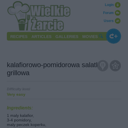
Login
Forum
Users
RECIPES
ARTICLES
GALLERIES
MOVIES
kalafiorowo-pomidorowa salatka
grillowa
Difficulty level
Very easy
Ingredients:
1 maly kalafior,
3-4 pomidory,
maly peczek koperku,