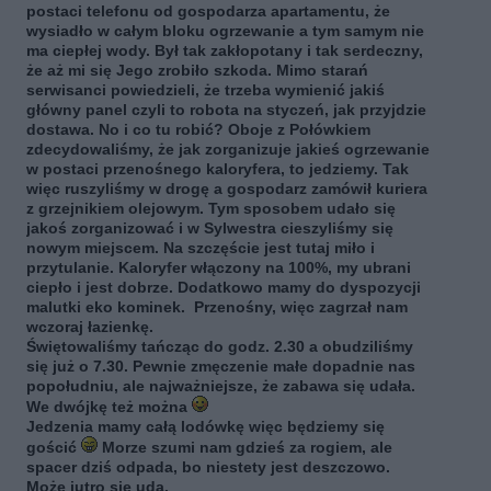
postaci telefonu od gospodarza apartamentu, że
wysiadło w całym bloku ogrzewanie a tym samym nie
ma ciepłej wody. Był tak zakłopotany i tak serdeczny,
że aż mi się Jego zrobiło szkoda. Mimo starań
serwisanci powiedzieli, że trzeba wymienić jakiś
główny panel czyli to robota na styczeń, jak przyjdzie
dostawa. No i co tu robić? Oboje z Połówkiem
zdecydowaliśmy, że jak zorganizuje jakieś ogrzewanie
w postaci przenośnego kaloryfera, to jedziemy. Tak
więc ruszyliśmy w drogę a gospodarz zamówił kuriera
z grzejnikiem olejowym. Tym sposobem udało się
jakoś zorganizować i w Sylwestra cieszyliśmy się
nowym miejscem. Na szczęście jest tutaj miło i
przytulanie. Kaloryfer włączony na 100%, my ubrani
ciepło i jest dobrze. Dodatkowo mamy do dyspozycji
malutki eko kominek. Przenośny, więc zagrzał nam
wczoraj łazienkę.
Świętowaliśmy tańcząc do godz. 2.30 a obudziliśmy
się już o 7.30. Pewnie zmęczenie małe dopadnie nas
popołudniu, ale najważniejsze, że zabawa się udała.
We dwójkę też można
Jedzenia mamy całą lodówkę więc będziemy się
gościć
Morze szumi nam gdzieś za rogiem, ale
spacer dziś odpada, bo niestety jest deszczowo.
Może jutro się uda.