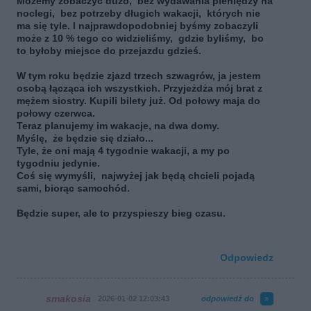
Możemy zobaczyć dużo, bez wydawania pieniędzy na
noclegi, bez potrzeby długich wakacji, których nie
ma się tyle. I najprawdopodobniej byśmy zobaczyli
może z 10 % tego co widzieliśmy, gdzie byliśmy, bo
to byłoby miejsce do przejazdu gdzieś.
W tym roku będzie zjazd trzech szwagrów, ja jestem
osobą łącząca ich wszystkich. Przyjeżdża mój brat z
mężem siostry. Kupili bilety już. Od połowy maja do
połowy czerwca.
Teraz planujemy im wakacje, na dwa domy.
Myślę, że będzie się działo...
Tyle, że oni mają 4 tygodnie wakacji, a my po
tygodniu jedynie.
Coś się wymyśli, najwyżej jak będą chcieli pojadą
sami, biorąc samochód.
Będzie super, ale to przyspieszy bieg czasu.
Odpowiedz
smakosia
2026-01-02 12:03:43
odpowiedź do