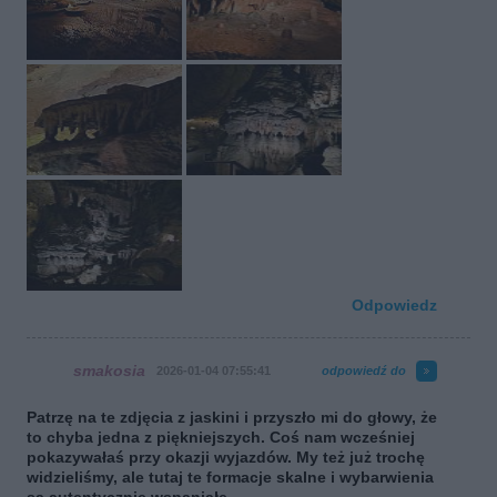
Odpowiedz
smakosia
2026-01-04 07:55:41
odpowiedź do
Patrzę na te zdjęcia z jaskini i przyszło mi do głowy, że
to chyba jedna z piękniejszych. Coś nam wcześniej
pokazywałaś przy okazji wyjazdów. My też już trochę
widzieliśmy, ale tutaj te formacje skalne i wybarwienia