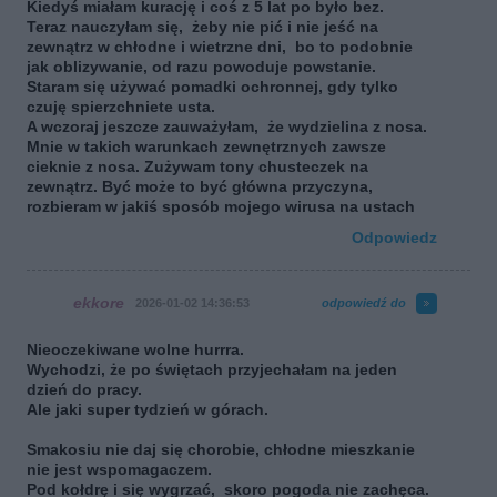
Kiedyś miałam kurację i coś z 5 lat po było bez.
Teraz nauczyłam się, żeby nie pić i nie jeść na
zewnątrz w chłodne i wietrzne dni, bo to podobnie
jak oblizywanie, od razu powoduje powstanie.
Staram się używać pomadki ochronnej, gdy tylko
czuję spierzchniete usta.
A wczoraj jeszcze zauważyłam, że wydzielina z nosa.
Mnie w takich warunkach zewnętrznych zawsze
cieknie z nosa. Zużywam tony chusteczek na
zewnątrz. Być może to być główna przyczyna,
rozbieram w jakiś sposób mojego wirusa na ustach
Odpowiedz
ekkore
2026-01-02 14:36:53
odpowiedź do
Nieoczekiwane wolne hurrra.
Wychodzi, że po świętach przyjechałam na jeden
dzień do pracy.
Ale jaki super tydzień w górach.
Smakosiu nie daj się chorobie, chłodne mieszkanie
nie jest wspomagaczem.
Pod kołdrę i się wygrzać, skoro pogoda nie zachęca.