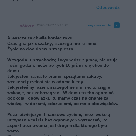
Odpowiedz
ekkore
2026-01-02 15:19:43
odpowiedź do
A jeszcze za chwilę koniec roku.
Czas gna jak oszalały, szczególnie u mnie.
Życie na dwa domy przyspiesza.
W tygodniu przychodzę i wychodzę z pracy, nie czuję
ilości godzin, może po tych 10 już mi się chce do
domu.
Jak jestem sama to pranie, sprzątanie zakupy,
weekend przeleci nie wiadomo kiedy.
Jak jesteśmy razem, szczególnie u mnie, to ciągłe
wakacje, bez zobowiązań. W domu trzeba ogarniać
dookoła, obowiązki, tu mamy czas na gnanie za
wiedzą, widokami, odczuciami, bo mało obowiązków.
Poza łatwiejszym finansowo życiem, możliwością
utrzymania teścia bez ogromnych wyrzeczeń, to
aspekt poznawania jest drugim dla którego było
warto.