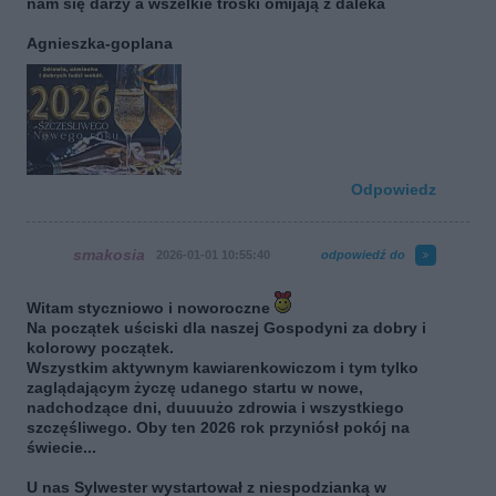
nam się darzy a wszelkie troski omijają z daleka
Agnieszka-goplana
Odpowiedz
smakosia
2026-01-01 10:55:40
odpowiedź do
Witam styczniowo i noworoczne
Na początek uściski dla naszej Gospodyni za dobry i
kolorowy początek.
Wszystkim aktywnym kawiarenkowiczom i tym tylko
zaglądającym życzę udanego startu w nowe,
nadchodzące dni, duuuużo zdrowia i wszystkiego
szczęśliwego. Oby ten 2026 rok przyniósł pokój na
świecie...
U nas Sylwester wystartował z niespodzianką w