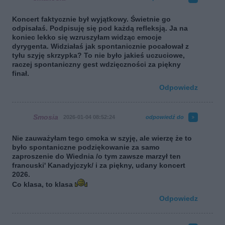
Koncert faktycznie był wyjątkowy. Świetnie go
odpisałaś. Podpisuję się pod każdą refleksją. Ja na
koniec lekko się wzruszyłam widząc emocje
dyrygenta. Widziałaś jak spontanicznie pocałował z
tyłu szyję skrzypka? To nie było jakieś uczuciowe,
raczej spontaniczny gest wdzięczności za piękny
finał.
Odpowiedz
Smosia
2026-01-04 08:52:24
odpowiedź do
Nie zauważyłam tego cmoka w szyję, ale wierzę że to
było spontaniczne podziękowanie za samo
zaproszenie do Wiednia /o tym zawsze marzył ten
francuski' Kanadyjczyk/ i za piękny, udany koncert
2026.
Co klasa, to klasa
Odpowiedz