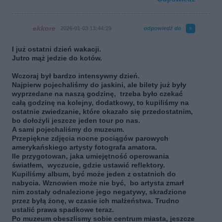
ekkore
2026-01-03 13:44:29
odpowiedź do
I już ostatni dzień wakacji.
Jutro mąż jedzie do kotów.
Wczoraj był bardzo intensywny dzień.
Najpierw pojechaliśmy do jaskini, ale bilety już były
wyprzedane na naszą godzinę, trzeba było czekać
całą godzinę na kolejny, dodatkowy, to kupiliśmy na
ostatnie zwiedzanie, które okazało się przedostatnim,
bo dołożyli jeszcze jeden tour po nas.
A sami pojechaliśmy do muzeum.
Przepiękne zdjęcia nocne pociągów parowych
amerykańskiego artysty fotografa amatora.
Ile przygotowan, jaka umiejętność operowania
światłem, wyczucie, gdzie ustawić reflektory.
Kupiliśmy album, być może jeden z ostatnich do
nabycia. Wznowien może nie być, bo artysta zmarł
nim zostały odnalezione jego negatywy, skradzione
przez byłą żonę, w czasie ich małżeństwa. Trudno
ustalić prawa spadkowe teraz.
Po muzeum obeszlismy sobie centrum miasta, jeszcze