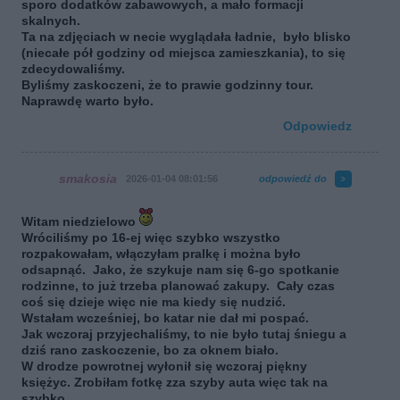
sporo dodatków zabawowych, a mało formacji
skalnych.
Ta na zdjęciach w necie wyglądała ładnie, było blisko
(niecałe pół godziny od miejsca zamieszkania), to się
zdecydowaliśmy.
Byliśmy zaskoczeni, że to prawie godzinny tour.
Naprawdę warto było.
Odpowiedz
smakosia
2026-01-04 08:01:56
odpowiedź do
Witam niedzielowo
Wróciliśmy po 16-ej więc szybko wszystko
rozpakowałam, włączyłam pralkę i można było
odsapnąć. Jako, że szykuje nam się 6-go spotkanie
rodzinne, to już trzeba planować zakupy. Cały czas
coś się dzieje więc nie ma kiedy się nudzić.
Wstałam wcześniej, bo katar nie dał mi pospać.
Jak wczoraj przyjechaliśmy, to nie było tutaj śniegu a
dziś rano zaskoczenie, bo za oknem biało.
W drodze powrotnej wyłonił się wczoraj piękny
księżyc. Zrobiłam fotkę zza szyby auta więc tak na
szybko.