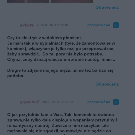
Odpowiedz
ekkore
2026-01-02 17:55:38
odpowiedź do
Czy to elektryk z widokiem płomieni.
Ja mam takie w sypialniach (tyle, że zamontowane w
kominek), włączyłam je tylko raz, po przeprowadzce,
żeby sprawdzić. Do tej pory nie było potrzeby.
Chyba, żeby dzisiaj wieczorem zrobić nastój, hmm...
Drugie to zdjęcie mojego męża...mnie też bardzo się
podoba.
Odpowiedz
goplana2
2026-01-03 10:32:54
odpowiedź do
O jak przytulnie tam u Was. Taki kominek to świetna
sprawa,nie tylko daje ciepło,ale wspaniały przytulny i
romantyczny nastrój. Zawsze o nim marzyłam ,ale
mężowski się nie zgodził,bo mówi,że nie będzie co