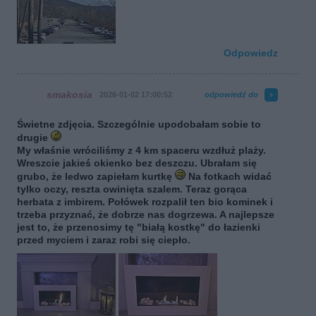
Odpowiedz
smakosia
2026-01-02 17:00:52
odpowiedź do
Świetne zdjęcia. Szczególnie upodobałam sobie to
drugie
My właśnie wróciliśmy z 4 km spaceru wzdłuż plaży.
Wreszcie jakieś okienko bez deszczu. Ubrałam się
grubo, że ledwo zapiełam kurtkę
Na fotkach widać
tylko oczy, reszta owinięta szalem. Teraz gorąca
herbata z imbirem. Połówek rozpalił ten bio kominek i
trzeba przyznać, że dobrze nas dogrzewa. A najlepsze
jest to, że przenosimy tę "białą kostkę" do łazienki
przed myciem i zaraz robi się ciepło.