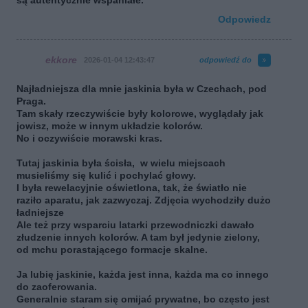
są autentycznie wspaniałe.
Odpowiedz
ekkore
2026-01-04 12:43:47
odpowiedź do
Najładniejsza dla mnie jaskinia była w Czechach, pod
Praga.
Tam skały rzeczywiście były kolorowe, wyglądały jak
jowisz, może w innym układzie kolorów.
No i oczywiście morawski kras.
Tutaj jaskinia była ścisła, w wielu miejscach
musieliśmy się kulić i pochylać głowy.
I była rewelacyjnie oświetlona, tak, że światło nie
raziło aparatu, jak zazwyczaj. Zdjęcia wychodziły dużo
ładniejsze
Ale też przy wsparciu latarki przewodniczki dawało
złudzenie innych kolorów. A tam był jedynie zielony,
od mchu porastającego formacje skalne.
Ja lubię jaskinie, każda jest inna, każda ma co innego
do zaoferowania.
Generalnie staram się omijać prywatne, bo często jest