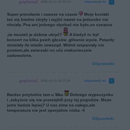
goplana2
2026-01-01 18:35:14
odpowiedź do
Super przesłanie i zawsze na czasie
Moje kociaki
też się biedne skryły i wyjść nawet na jedzonko nie
chciały. Psa ani jednego słychać nie było,co oznacza
,że musieli je dobrze ukryć?
A kiedyś to był
koncert na kilka psich głosów ,głównie wycie. Petardy
strzelały ile wlazło zewsząd. Widok wspaniały nie
powiem,ale zwierzaki no cóż niekoniecznie
zadowolone.
Odpowiedz
goplana2
2026-01-01 18:37:20
odpowiedź do
Bardzo przytulnie tam u Was
Dobrego wypoczynku
i ,żebyście się nie przeziębili przy tej pogodzie. Może
jutro będzie lepiej? U nas zima na całego,ale
temperatura nie jest specjalnie niska -4
Odpowiedz