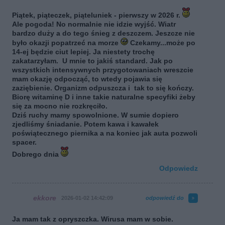
Piątek, piąteczek, piąteluniek - pierwszy w 2026 r.
Ale pogoda! No normalnie nie idzie wyjść. Wiatr
bardzo duży a do tego śnieg z deszczem. Jeszcze nie
było okazji popatrzeć na morze
Czekamy...może po
14-ej będzie ciut lepiej. Ja niestety trochę
zakatarzyłam. U mnie to jakiś standard. Jak po
wszystkich intensywnych przygotowaniach wreszcie
mam okazję odpocząć, to wtedy pojawia się
zaziębienie. Organizm odpuszcza i tak to się kończy.
Biorę witaminę D i inne takie naturalne specyfiki żeby
się za mocno nie rozkręciło.
Dziś ruchy mamy spowolnione. W sumie dopiero
zjedliśmy śniadanie. Potem kawa i kawałek
poświątecznego piernika a na koniec jak auta pozwoli
spacer.
Dobrego dnia
Odpowiedz
ekkore
2026-01-02 14:42:09
odpowiedź do
Ja mam tak z opryszczka. Wirusa mam w sobie.