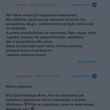
ekkore
2026-01-01 22:03:02
odpowiedź do
Ale fajnie zobaczyć rozgadana kawiarenkę.
My mieliśmy ograniczony czasowo poranek, bo
pospaliśmy długo, potem trzeba się było streszczać
do kościoła.
A potem pojechaliśmy na wycieczkę. Było super, choć
zupełnie inaczej niż pierwotnie było zakładane.
Ale o tym później albo jutro.
Zaraz muszę szykować obiad. Dzisiaj zeberka,
podopieczone w piekarniku.
I pewnie warzywa luzem.
Odpowiedz
goplana2
2026-01-02 10:32:18
odpowiedź do
Witam piątkowo
W 2 dzień Nowego Roku. Ani się obejrzymy jak
będziemy świętować koniec karnawału a potem
Wielkanoc
Póki co najwyższy czas na małą kawkę.
Napijecie się?