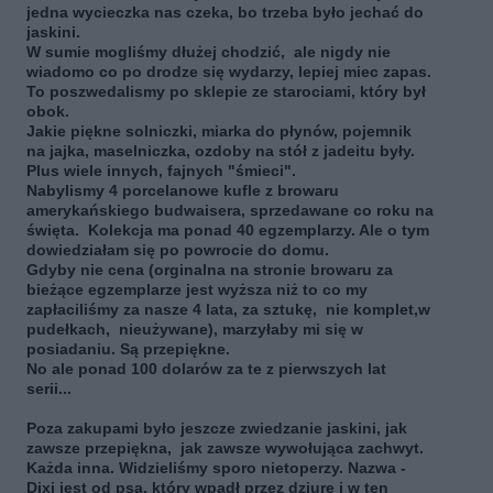
jedna wycieczka nas czeka, bo trzeba było jechać do
jaskini.
W sumie mogliśmy dłużej chodzić, ale nigdy nie
wiadomo co po drodze się wydarzy, lepiej miec zapas.
To poszwedalismy po sklepie ze starociami, który był
obok.
Jakie piękne solniczki, miarka do płynów, pojemnik
na jajka, maselniczka, ozdoby na stół z jadeitu były.
Plus wiele innych, fajnych "śmieci".
Nabylismy 4 porcelanowe kufle z browaru
amerykańskiego budwaisera, sprzedawane co roku na
święta. Kolekcja ma ponad 40 egzemplarzy. Ale o tym
dowiedziałam się po powrocie do domu.
Gdyby nie cena (orginalna na stronie browaru za
bieżące egzemplarze jest wyższa niż to co my
zapłaciliśmy za nasze 4 lata, za sztukę, nie komplet,w
pudełkach, nieużywane), marzyłaby mi się w
posiadaniu. Są przepiękne.
No ale ponad 100 dolarów za te z pierwszych lat
serii...
Poza zakupami było jeszcze zwiedzanie jaskini, jak
zawsze przepiękna, jak zawsze wywołująca zachwyt.
Każda inna. Widzieliśmy sporo nietoperzy. Nazwa -
Dixi jest od psa, który wpadł przez dziurę i w ten