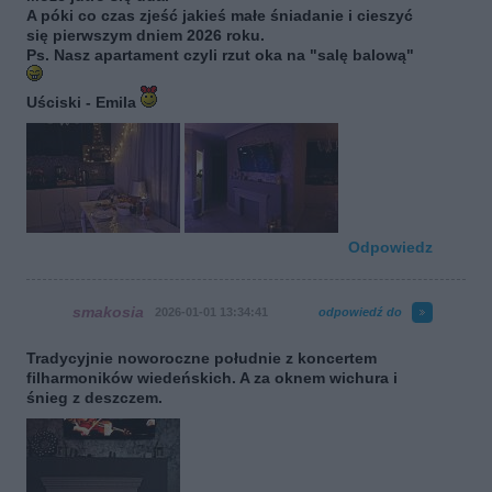
A póki co czas zjeść jakieś małe śniadanie i cieszyć
się pierwszym dniem 2026 roku.
Ps. Nasz apartament czyli rzut oka na "salę balową"
Uściski - Emila
Odpowiedz
smakosia
2026-01-01 13:34:41
odpowiedź do
Tradycyjnie noworoczne południe z koncertem
filharmoników wiedeńskich. A za oknem wichura i
śnieg z deszczem.