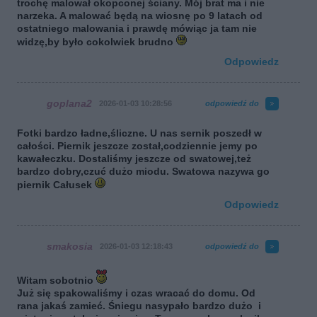
trochę malował okopconej ściany. Mój brat ma i nie
narzeka. A malować będą na wiosnę po 9 latach od
ostatniego malowania i prawdę mówiąc ja tam nie
widzę,by było cokolwiek brudno
Odpowiedz
goplana2
2026-01-03 10:28:56
odpowiedź do
Fotki bardzo ładne,śliczne. U nas sernik poszedł w
całości. Piernik jeszcze został,codziennie jemy po
kawałeczku. Dostaliśmy jeszcze od swatowej,też
bardzo dobry,czuć dużo miodu. Swatowa nazywa go
piernik Całusek
Odpowiedz
smakosia
2026-01-03 12:18:43
odpowiedź do
Witam sobotnio
Już się spakowaliśmy i czas wracać do domu. Od
rana jakaś zamieć. Śniegu nasypało bardzo dużo i