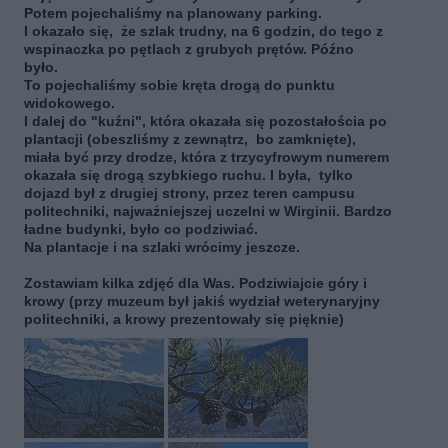
Potem pojechaliśmy na planowany parking.
I okazało się, że szlak trudny, na 6 godzin, do tego z
wspinaczka po pętlach z grubych prętów. Późno
było.
To pojechaliśmy sobie kręta drogą do punktu
widokowego.
I dalej do "kuźni", która okazała się pozostałościa po
plantacji (obeszliśmy z zewnątrz, bo zamknięte),
miała być przy drodze, która z trzycyfrowym numerem
okazała się drogą szybkiego ruchu. I była, tylko
dojazd był z drugiej strony, przez teren campusu
politechniki, najważniejszej uczelni w Wirginii. Bardzo
ładne budynki, było co podziwiać.
Na plantacje i na szlaki wrócimy jeszcze.
Zostawiam kilka zdjęć dla Was. Podziwiajcie góry i
krowy (przy muzeum był jakiś wydział weterynaryjny
politechniki, a krowy prezentowały się pięknie)