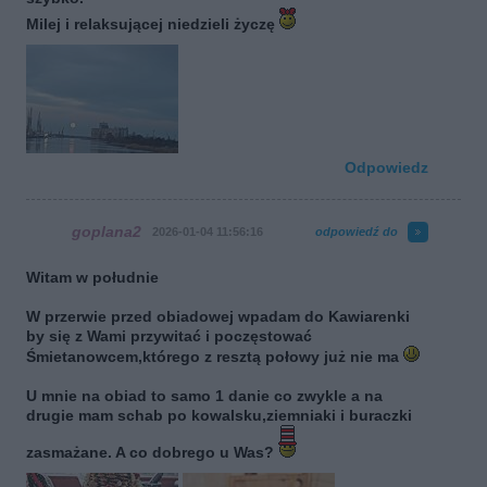
Milej i relaksującej niedzieli życzę
Odpowiedz
goplana2
2026-01-04 11:56:16
odpowiedź do
Witam w południe
W przerwie przed obiadowej wpadam do Kawiarenki
by się z Wami przywitać i poczęstować
Śmietanowcem,którego z resztą połowy już nie ma
U mnie na obiad to samo 1 danie co zwykle a na
drugie mam schab po kowalsku,ziemniaki i buraczki
zasmażane. A co dobrego u Was?