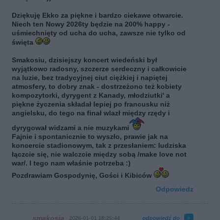
Dziękuję Ekko za piękne i bardzo ciekawe otwarcie.
Niech ten Nowy 2026ty będzie na 200% happy -
uśmiechnięty od ucha do ucha, zawsze nie tylko od
święta
Smakosiu, dzisiejszy koncert wiedeński był
wyjątkowo radosny, szczerze serdeczny i całkowicie
na luzie, bez tradycyjnej ciut ciężkiej i napiętej
atmosfery, to dobry znak - dostrzeżono też kobiety
kompozytorki, dyrygent z Kanady, młodziutki' a
piękne życzenia składał lepiej po francusku niż
angielsku, do tego na finał wlazł między rzędy i
dyrygował widzami a nie muzykami
Fajnie i spontanicznie to wyszło, prawie jak na
koncercie stadionowym, tak z przesłaniem: ludziska
łączcie się, nie walczcie między sobą /make love not
war/. I tego nam właśnie potrzeba :)
Pozdrawiam Gospodynię, Gości i Kibiców
Odpowiedz
smakosia
2026-01-01 18:25:44
odpowiedź do