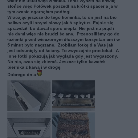
wiatr nie ustał więc zimnica. Teraz wyszło na chwilę
słońce więc Połówek poszedł na krótki spacer a ja w
tym czasie ogarnęłam podłogi.
Wracając jeszcze do tego kominka, to on jest na bio
paliwo czyli innymi słowy jakiś spirytus. Fajnie się
sprawdził, bo dawał sporo ciepła. Nie jest na prąd i
nie dymi więc nie brudzi ściany. Przenosiliśmy go do
łazienki przed wieczornym dłuższym korzystaniem i w
5 minut było nagrzane. Zrobiłam fotkę dla Was jak
jest odsunięty od ściany. To zwyczajnie prostokąt. A
inne fotki pokazują jak wygląda gdy jest wygaszony.
No nic, czas się zbierać. Jeszcze tylko kawałek
piernika z kawą i w drogę.
Dobrego dnia