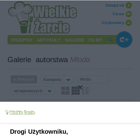
Zaloguj się
Forum
Użytkownicy
PRZEPISY
ARTYKUŁY
GALERIE
FILMY
Galerie autorstwa
Mloda
Polecane
Kategoria
od najnowszych
Drogi Użytkowniku,