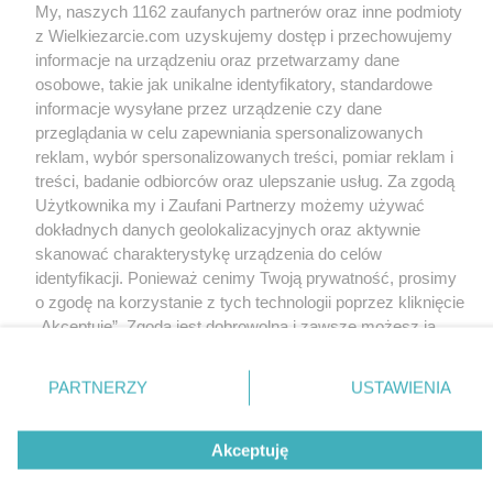
My, naszych 1162 zaufanych partnerów oraz inne podmioty
Torty
z Wielkiezarcie.com uzyskujemy dostęp i przechowujemy
Mloda
9.8k
2
1
informacje na urządzeniu oraz przetwarzamy dane
osobowe, takie jak unikalne identyfikatory, standardowe
informacje wysyłane przez urządzenie czy dane
Wersja mobilna
Napisz do nas
Regulamin
przeglądania w celu zapewniania spersonalizowanych
Polityka cookies
Polityka prywatności
Reklama
reklam, wybór spersonalizowanych treści, pomiar reklam i
treści, badanie odbiorców oraz ulepszanie usług. Za zgodą
Użytkownika my i Zaufani Partnerzy możemy używać
dokładnych danych geolokalizacyjnych oraz aktywnie
skanować charakterystykę urządzenia do celów
identyfikacji. Ponieważ cenimy Twoją prywatność, prosimy
o zgodę na korzystanie z tych technologii poprzez kliknięcie
„Akceptuję”. Zgoda jest dobrowolna i zawsze możesz ją
zmienić/wycofać klikając przycisk ustawień prywatności
znajdujący się w lewym dolnym rogu strony
. Niektóre
PARTNERZY
USTAWIENIA
rodzaje przetwarzania danych nie wymagają zgody
użytkownika, ale masz prawo sprzeciwić się takiemu
Akceptuję
przetwarzaniu. Preferencje będą miały zastosowania tylko
na tej witrynie.