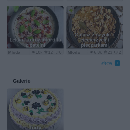
Gulasz z szynki z
Lekka i zdrowa tortilla
ciecierzycą i
z patelni
pieczarkami
Mloda
10k
12
0
Mloda
6.8k
23
2
więcej
Galerie
Torty