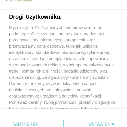
Drogi Użytkowniku,
My, naszych 1162 zaufanych partnerów oraz inne
podmioty z Wielkiezarcie.com uzyskujemy dostęp i
przechowujemy informacje na urządzeniu oraz
przetwarzamy dane osobowe, takie jak unikalne
identyfikatory, standardowe informacje wysyłane przez
urządzenie czy dane przeglądania w celu zapewniania
Od kiedy z nami:
2007-05-11
spersonalizowanych reklam, wybór spersonalizowanych
Status:
aktywny (offline)
treści, pomiar reklam i treści, badanie odbiorców oraz
ulepszanie usług. Za zgodą Użytkownika my i Zaufani
Wypowiedzi na forum:
542
Partnerzy możemy używać dokładnych danych
Wystawione komentarze:
772
geolokalizacyjnych oraz aktywnie skanować
Otrzymane komentarze:
1444
charakterystykę urządzenia do celów identyfikacji.
Ponieważ cenimy Twoją prywatność, prosimy o zgodę na
Wyróżnienia
korzystanie z tych technologii poprzez kliknięcie
Treści polecane:
21
„Akceptuję”. Zgoda jest dobrowolna i zawsze możesz ją
Treści w ulubionych:
36698
Obserwujących:
20
zmienić/wycofać klikając przycisk ustawień prywatności
PARTNERZY
USTAWIENIA