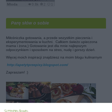
Mloda
9.8k
2
1
Parę słów o sobie
Miłośniczka gotowania, a przede wszystkim pieczenia i
eksperymentowania w kuchni. Całkiem świeżo upieczona
mama i żona;) Gotowanie jest dla mnie najlepszym
odpoczynkiem i sposobem na stres, nudę i gorszy dzień.
Więcej moich inspiracji znajdziesz na moim blogu kulinarnym
http://apetytprzepisy.blogspot.com/
Zapraszam! :)