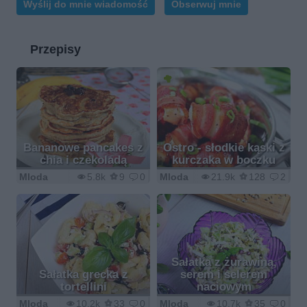
Wyślij do mnie wiadomość
Obserwuj mnie
Przepisy
Bananowe pancakes z
Ostro - słodkie kąski z
chia i czekoladą
kurczaka w boczku
Mloda
5.8k
9
0
Mloda
21.9k
128
2
Sałatka z żurawiną,
Sałatka grecka z
serem i selerem
tortellini
naciowym
Mloda
10.2k
33
0
Mloda
10.7k
35
0