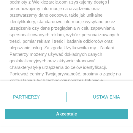
klapa. na wierzch dodałam jabłka i chyba to
podmioty z Wielkiezarcie.com uzyskujemy dostęp i
Drożdżówka nocna
było przyczyną "podnięcia" ciasta. nie wiem
przepyszna
przechowujemy informacje na urządzeniu oraz
xenka
248k
1.7k
528
ale napewno jeszcze spróbuję je zrobić, nie
odpuszczę bo bardzo lubimy drożdżowe.
przetwarzamy dane osobowe, takie jak unikalne
Pozdrawiam
identyfikatory, standardowe informacje wysyłane przez
urządzenie czy dane przeglądania w celu zapewniania
spersonalizowanych reklam, wybór spersonalizowanych
lucky
(2006-03-02 16:25)
treści, pomiar reklam i treści, badanie odbiorców oraz
Placuszki pyszności, mięciutkie i
ulepszanie usług. Za zgodą Użytkownika my i Zaufani
pulchniutkie. Polecam!! Mąki dałam faktycznie
Racuchy z jabłkami
"na oko" i udało się. Dziękuję.
Partnerzy możemy używać dokładnych danych
łatwe i szybkie
eNka
1.2m
1.7k
178
geolokalizacyjnych oraz aktywnie skanować
charakterystykę urządzenia do celów identyfikacji.
Ponieważ cenimy Twoją prywatność, prosimy o zgodę na
korzystanie z tych technologii poprzez kliknięcie
Wersja mobilna
Napisz do nas
Regulamin
„Akceptuję”. Zgoda jest dobrowolna i zawsze możesz ją
Polityka cookies
Polityka prywatności
Reklama
zmienić/wycofać klikając przycisk ustawień prywatności
PARTNERZY
USTAWIENIA
znajdujący się w lewym dolnym rogu strony
. Niektóre
rodzaje przetwarzania danych nie wymagają zgody
Akceptuję
użytkownika, ale masz prawo sprzeciwić się takiemu
przetwarzaniu. Preferencje będą miały zastosowania tylko
na tej witrynie.