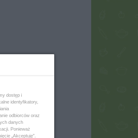
my dostęp i
lne identyfikatory,
iania
anie odbiorców oraz
nych danych
kacji. Ponieważ
ięcie „Akceptuję”.