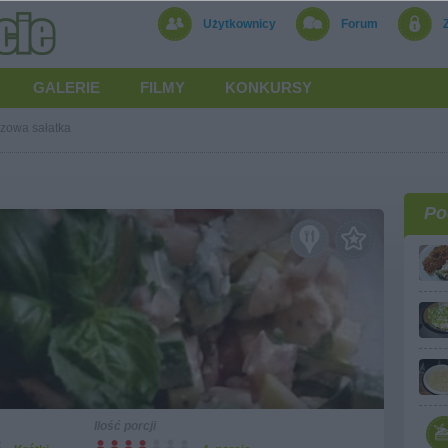
Użytkownicy
Forum
GALERIE
FILMY
KONKURSY
zowa sałatka
Po
Ilość porcji