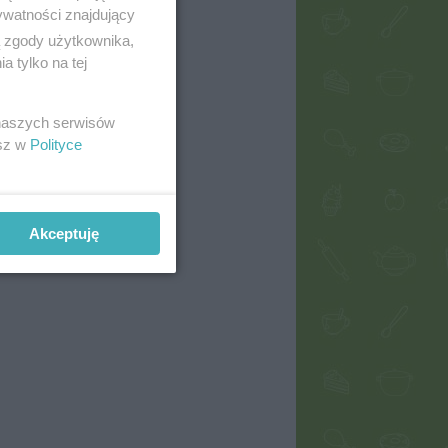
ywatności znajdujący
ą zgody użytkownika,
 tylko na tej
 naszych serwisów
esz w
Polityce
Akceptuję