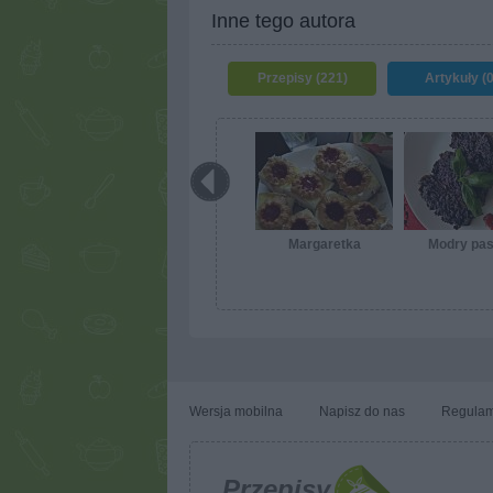
Inne tego autora
Przepisy (221)
Artykuły (0
Margaretka
Modry pas
Wersja mobilna
Napisz do nas
Regulam
Przepisy