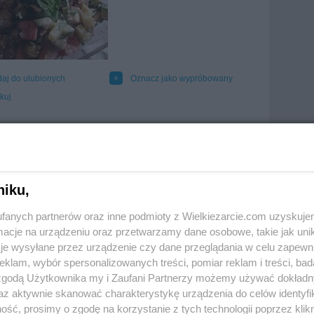
aj do ulubionych
Oznacz jako wypróbowany
kuj
niku,
fanych partnerów oraz inne podmioty z Wielkiezarcie.com uzyskuje
cje na urządzeniu oraz przetwarzamy dane osobowe, takie jak unika
je wysyłane przez urządzenie czy dane przeglądania w celu zapewn
klam, wybór spersonalizowanych treści, pomiar reklam i treści, bad
 zgodą Użytkownika my i Zaufani Partnerzy możemy używać dokład
az aktywnie skanować charakterystykę urządzenia do celów identyfi
ść, prosimy o zgodę na korzystanie z tych technologii poprzez klikn