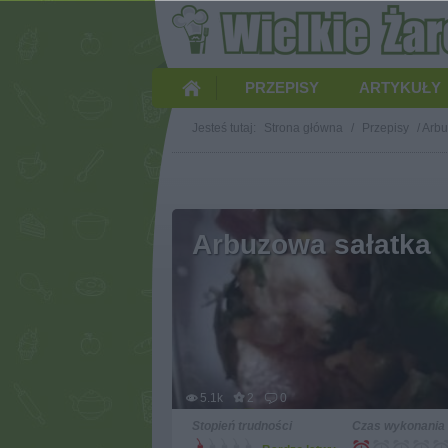
PRZEPISY
ARTYKUŁY
Jesteś tutaj:
Strona główna
/
Przepisy
/
Arbu
Arbuzowa sałatka
5.1k
2
0
Stopień trudności
Czas wykonania