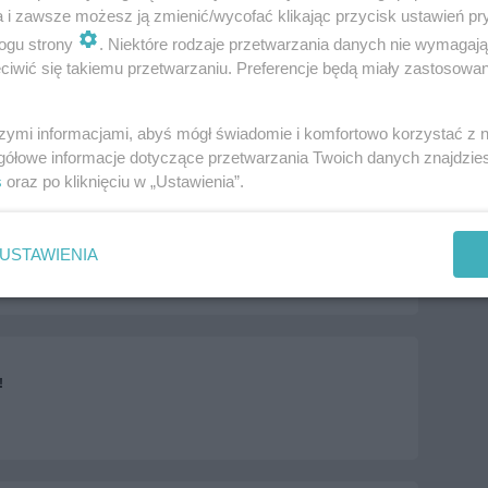
a i zawsze możesz ją zmienić/wycofać klikając przycisk ustawień pr
ogu strony
. Niektóre rodzaje przetwarzania danych nie wymagaj
iwić się takiemu przetwarzaniu. Preferencje będą miały zastosowania
szymi informacjami, abyś mógł świadomie i komfortowo korzystać z
gółowe informacje dotyczące przetwarzania Twoich danych znajdzi
s
oraz po kliknięciu w „Ustawienia”.
skie
Przekąski
Przekąski zimne
Przepisy dla leniwych
USTAWIENIA
wa
więcej tagów
!