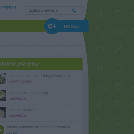
Zaloguj się
DODAJ
dobne przepisy
Sałatka brokułowa z fetą (wersja codzienna i wersja dla gości)
ksiezniczkaa87
Sałatka chrupiąca łatwa
kamila258
Sałatka złocista
kamila258
sałatka pomidorowa z sosem czosnkowym
agacim