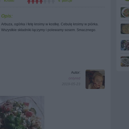
Krótki
4 porcje
Opis:
Arbuza, ogórka i fetę kroimy w kostkę. Cebulę kroimy w piórka.
Wszystkie składniki łączymy i polewamy sosem. Smacznego.
Autor:
onlyred
2019-05-23