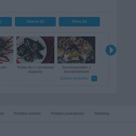
)
Galerie (0)
Filmy (0)
ztet
Kotleciki z czerwonej
Seromakowiec z
kapusty
brzoskwiniami
Zobacz wszystkie
in
Polityka cookies
Polityka prywatności
Reklama