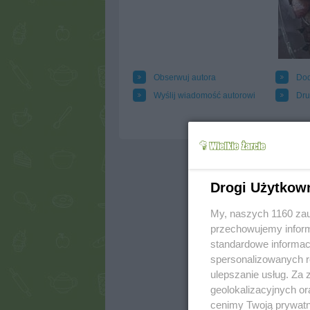
Obserwuj autora
Dod
Wyślij wiadomość autorowi
Dru
Drogi Użytkow
My, naszych 1160 zau
przechowujemy informa
standardowe informac
spersonalizowanych re
ulepszanie usług. Za
geolokalizacyjnych or
cenimy Twoją prywatno