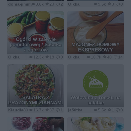
donia-jimmy
9.8k
20
2
Olkka
9.5k
0
0
Ogórki w zalewie
pomidorowej / Sałatka
MAJONEZ DOMOWY
z ogórków
EKSPRESOWY
Olkka
12.3k
18
0
Olkka
10.7k
40
14
SAŁATKA Z
Wołowina z rosołu na
PRAŻONYMI ZIARNAMI
sałatkę
Klaudia83
16.7k
37
1
ja50tka
5.5k
1
0