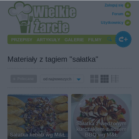
Zaloguj się
Forum
Użytkownicy
PRZEPISY
ARTYKUŁY
GALERIE
FILMY
Materiały z tagiem "sałatka"
Polecane
od najnowszych
Sałatka z wędzonym
kurczakiem z sosem
Sałatka kebab wg M&Ł
BBQ wg M&Ł