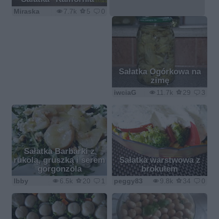
Miraska
7.7k
5
0
Sałatka Ogórkowa na
zimę
iwciaG
11.7k
29
3
Sałatka Barbarki z
rukolą, gruszką i serem
Sałatka warstwowa z
gorgonzola
brokułem
Ibby
6.5k
20
1
peggy83
9.8k
34
0