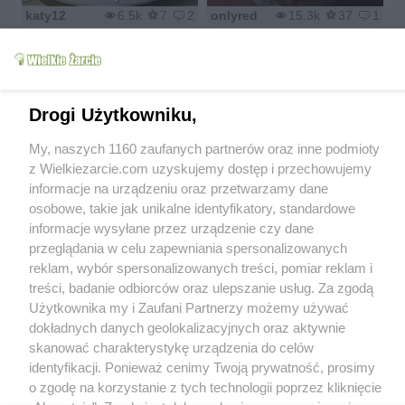
katy12
6.5k
7
2
onlyred
15.3k
37
1
Drogi Użytkowniku,
Sałatka " Bukiet
Surówka z kapusty
My, naszych 1160 zaufanych partnerów oraz inne podmioty
tulipanów"
pekińskiej wg M&Ł
z Wielkiezarcie.com uzyskujemy dostęp i przechowujemy
majolika
20.3k
79
39
mariola2000
5.8k
12
0
informacje na urządzeniu oraz przetwarzamy dane
osobowe, takie jak unikalne identyfikatory, standardowe
informacje wysyłane przez urządzenie czy dane
przeglądania w celu zapewniania spersonalizowanych
reklam, wybór spersonalizowanych treści, pomiar reklam i
Warstwowa,
treści, badanie odbiorców oraz ulepszanie usług. Za zgodą
sałatka z makaronem
imprezowa sałatka z
ryzowym i z
krakersami i
Użytkownika my i Zaufani Partnerzy możemy używać
kurczakiem...
pieczarkami
dokładnych danych geolokalizacyjnych oraz aktywnie
izaa_a
7.3k
35
3
ania5825
25.3k
69
4
skanować charakterystykę urządzenia do celów
identyfikacji. Ponieważ cenimy Twoją prywatność, prosimy
o zgodę na korzystanie z tych technologii poprzez kliknięcie
1
2
3
4
5
6
7
...
49
>