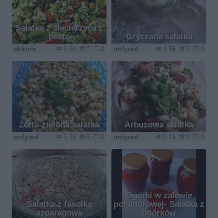
Sałatka z ciecierzycą z
pesto
Gryczana sałatka
ekkore
6.6k
7
0
onlyred
4.5k
2
0
Żółto-zielona sałatka
Arbuzowa sałatka
onlyred
5.1k
5
0
onlyred
5.1k
2
0
Ogórki w zalewie
Sałatka z fasolką
pomidorowej- Sałatka z
szparagową
ogórków