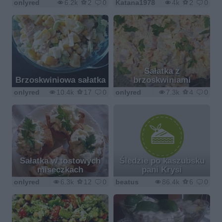
onlyred
6.2k
2
0
Katana1978
4k
2
0
Sałatka z
Brzoskwiniowa sałatka
brzoskwiniami
onlyred
10.4k
17
0
onlyred
7.3k
4
0
Sałatka w tostowych
Śledzie po kaszubsku
miseczkach
pani Krysi
onlyred
6.3k
12
0
beatus
86.4k
6
0