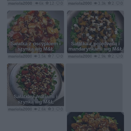
mariola2000
6k
12
0
mariola2000
3.3k
2
0
Sałatka z oscypkiem i
Sałatka z polędwicą i
szynką wg M&Ł
mandarynkami wg M&Ł
mariola2000
3.5k
7
0
mariola2000
2.9k
2
0
Sałatka z maliami i
szynką wg M&Ł
mariola2000
2.6k
3
0