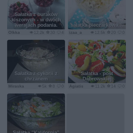
Sałatka z buraków
kiszonych - w dwóch
wersjach podania.
sałatka pieczarkowa…
Olkka
12.2k
30
4
izaa_a
12.5k
20
0
Sałatka z cykorii z
Sałatka - post
chrzanem
Dąbrowskiej
Miraska
5k
8
0
Agiatis
11.2k
14
0
Sałatka "Kalifornia"