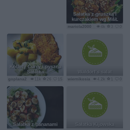
Sałatka z gruszką i
kurczakiem wg M&Ł
mariola2000
4k
3
0
Kotlety Curry i pyszna
Sałatka
Waldorf's salat
goplana2
11k
26
15
wiernikosia
4.2k
1
0
Sałatka z bananami
Sałatka Kijowska