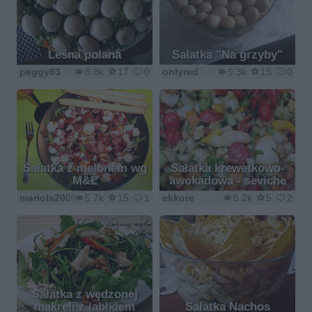
Leśna polana
Sałatka "Na grzyby"
peggy83
8.8k
17
0
onlyred
9.3k
15
0
Sałatka z melonem wg
Sałatka krewetkowo-
M&Ł
awokadowa - seviche
mariola2000
5.7k
15
1
ekkore
6.2k
5
2
Sałatka z wędzonej
makreli z jabłkiem
Sałatka Nachos