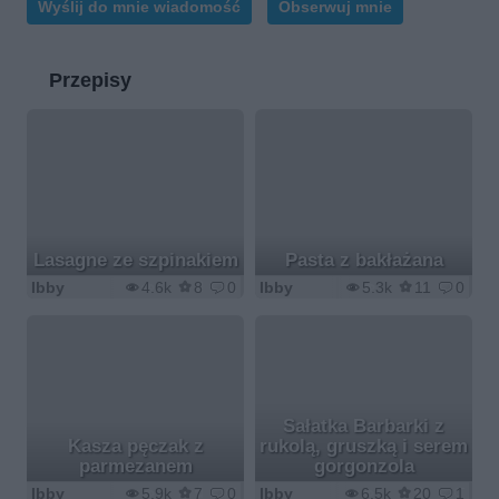
Wyślij do mnie wiadomość
Obserwuj mnie
Przepisy
Lasagne ze szpinakiem
Pasta z bakłażana
Ibby
4.6k
8
0
Ibby
5.3k
11
0
Sałatka Barbarki z
Kasza pęczak z
rukolą, gruszką i serem
parmezanem
gorgonzola
Ibby
5.9k
7
0
Ibby
6.5k
20
1