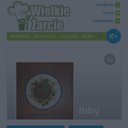
Zaloguj się
Forum
Użytkownicy
PRZEPISY
ARTYKUŁY
GALERIE
FILMY
Ibby