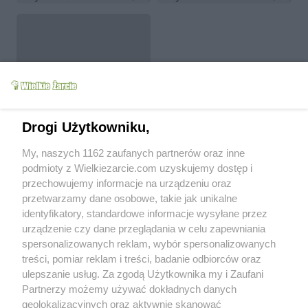
Policzki wołowe w
sosie cebulowo-
pomidorowo-winnym
Ibby
8.5k
11
5
Drogi Użytkowniku,
My, naszych 1162 zaufanych partnerów oraz inne
podmioty z Wielkiezarcie.com uzyskujemy dostęp i
Parę słów o sobie
przechowujemy informacje na urządzeniu oraz
przetwarzamy dane osobowe, takie jak unikalne
Po prostu uwielbiam degustować i gotować :)
identyfikatory, standardowe informacje wysyłane przez
urządzenie czy dane przeglądania w celu zapewniania
Od kiedy z nami:
2015-05-17
spersonalizowanych reklam, wybór spersonalizowanych
Status:
aktywny (offline)
treści, pomiar reklam i treści, badanie odbiorców oraz
ulepszanie usług. Za zgodą Użytkownika my i Zaufani
Wypowiedzi na forum:
0
Partnerzy możemy używać dokładnych danych
Wystawione komentarze:
2
geolokalizacyjnych oraz aktywnie skanować