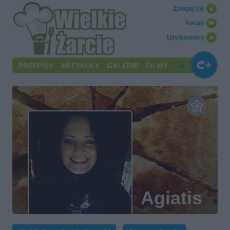
Zaloguj się
Forum
Użytkownicy
PRZEPISY
ARTYKUŁY
GALERIE
FILMY
Agiatis