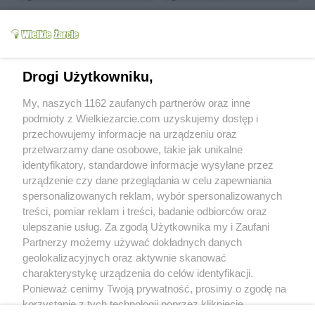
Drogi Użytkowniku,
Lahmacun - Turecka
My, naszych 1162 zaufanych partnerów oraz inne
Cebula nadziewana
Pizza
podmioty z Wielkiezarcie.com uzyskujemy dostęp i
Agiatis
6.2k
22
0
Agiatis
14.3k
132
9
przechowujemy informacje na urządzeniu oraz
przetwarzamy dane osobowe, takie jak unikalne
more
identyfikatory, standardowe informacje wysyłane przez
urządzenie czy dane przeglądania w celu zapewniania
Od kiedy z nami:
2011-11-08
spersonalizowanych reklam, wybór spersonalizowanych
Status:
aktywny (offline)
treści, pomiar reklam i treści, badanie odbiorców oraz
ulepszanie usług. Za zgodą Użytkownika my i Zaufani
Forum posts:
3
Partnerzy możemy używać dokładnych danych
Sent comments:
67
geolokalizacyjnych oraz aktywnie skanować
Last comments:
190
charakterystykę urządzenia do celów identyfikacji.
Ponieważ cenimy Twoją prywatność, prosimy o zgodę na
Wyróżnienia
korzystanie z tych technologii poprzez kliknięcie
Recommended:
43