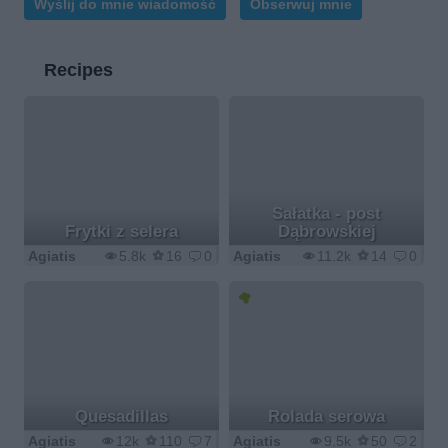
Wyślij do mnie wiadomość
Obserwuj mnie
Recipes
Sałatka - post
Frytki z selera
Dąbrowskiej
Agiatis
5.8k
16
0
Agiatis
11.2k
14
0
Quesadillas
Rolada serowa
Agiatis
12k
110
7
Agiatis
9.5k
50
2