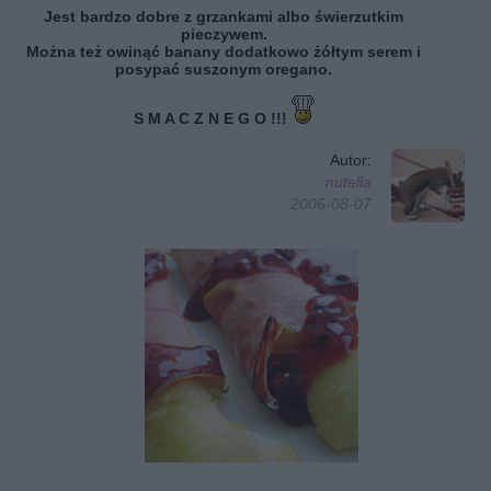
Jest bardzo dobre z grzankami albo świerzutkim
pieczywem.
Można też owinąć banany dodatkowo żółtym serem i
posypać suszonym oregano.
S M A C Z N E G O !!!
Autor:
nutella
2006-08-07