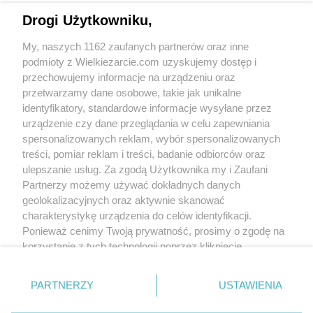
Brzmi smakowicie spróbuje to zrobić
Drogi Użytkowniku,
Krystyna911
(2009-01-11 08:35)
My, naszych 1162 zaufanych partnerów oraz inne
A to moje dzisiejsze śniadanie
podmioty z Wielkiezarcie.com uzyskujemy dostęp i
przechowujemy informacje na urządzeniu oraz
przetwarzamy dane osobowe, takie jak unikalne
identyfikatory, standardowe informacje wysyłane przez
urządzenie czy dane przeglądania w celu zapewniania
spersonalizowanych reklam, wybór spersonalizowanych
Łasuch:)
treści, pomiar reklam i treści, badanie odbiorców oraz
(2010-08-05 14:59)
Hm... Zachęcił mnie ten przepis, ponieważ
ulepszanie usług. Za zgodą Użytkownika my i Zaufani
lubie takie kuchenne 'wybryki'.
Partnerzy możemy używać dokładnych danych
Spróbowałam... I powiem szczerze, że trochę
geolokalizacyjnych oraz aktywnie skanować
się zawiodłam. Chyba niezbyt pasuje mi to
charakterystykę urządzenia do celów identyfikacji.
połączenie. Cóż, dla każdego coś dobrego.
Ponieważ cenimy Twoją prywatność, prosimy o zgodę na
Ale dla mnie chyba nie koniecznie to
Pozdrawiam ciepło.
korzystanie z tych technologii poprzez kliknięcie
„Akceptuję”. Zgoda jest dobrowolna i zawsze możesz ją
Skomentuj
zmienić/wycofać klikając przycisk ustawień prywatności
PARTNERZY
USTAWIENIA
znajdujący się w lewym dolnym rogu strony
. Niektóre
rodzaje przetwarzania danych nie wymagają zgody