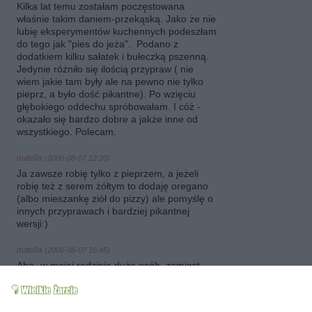
Kilka lat temu zostałam poczęstowana
właśnie takim daniem-przekąską. Jako że nie
lubię eksperymentów kuchennych podeszłam
do tego jak "pies do jeża". Podano z
dodatkiem kilku sałatek i bułeczką pszenną.
Jedynie różniło się ilością przypraw ( nie
wiem jakie tam były ale na pewno nie tylko
pieprz, a było dość pikantne). Po wzięciu
głębokiego oddechu spróbowałam. I cóż -
okazało się bardzo dobre a jakże inne od
wszystkiego. Polecam.
nutella
(2006-08-07 12:20)
Ja zawsze robię tylko z pieprzem, a jeżeli
robię też z serem żółtym to dodaję oregano
(albo mieszankę ziół do pizzy) ale pomyślę o
innych przyprawach i bardziej pikantnej
wersji:)
nutella
(2006-08-07 16:45)
Aha- w mojej rodzinie dużo osób, zamiast
żurawiny, woli takie banany z majonezem.
jareczek
(2007-11-22 20:47)