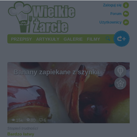
Zaloguj się
Forum
Użytkownicy
PRZEPISY
ARTYKUŁY
GALERIE
FILMY
Banany zapiekane z szynką
15k
80
6
Stopień trudności
Bardzo łatwy