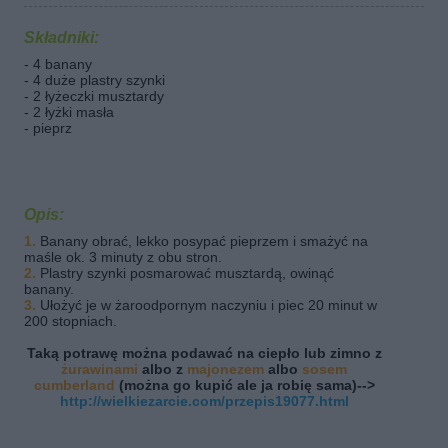
Składniki:
- 4 banany
- 4 duże plastry szynki
- 2 łyżeczki musztardy
- 2 łyżki masła
- pieprz
Opis:
1.
Banany obrać, lekko posypać pieprzem i smażyć na
maśle ok. 3 minuty z obu stron.
2.
Plastry szynki posmarować musztardą, owinąć
banany.
3.
Ułożyć je w żaroodpornym naczyniu i piec 20 minut w
200 stopniach.
Taką potrawę można podawać na ciepło lub zimno z
żurawinami
albo z
majonezem
albo
sosem
cumberland
(można go kupić ale ja robię sama)-->
http://wielkiezarcie.com/przepis19077.html