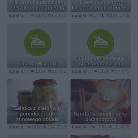
Makaron z kurczakiem
Nalewka cytrynowo-
pieczarkami i śmietaną
kawowa- moja ulubiona
nutella
20.4k
67
1
nutella
51.1k
184
19
Cukinia panierowana i
Sałatka Waldorf
smażona z serem
nutella
10.5k
27
1
nutella
53.7k
94
5
Sałatka z zielonych
pomidorów do
Szarlotka ananasowo-
zimowego obiadu
biszkoptowa
nutella
167k
274
19
nutella
12.5k
121
5