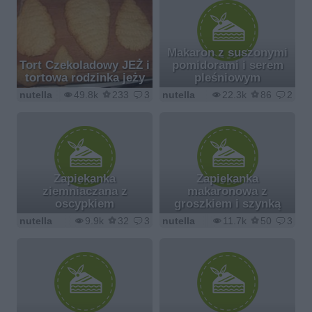
Makaron z suszonymi
Tort Czekoladowy JEŻ i
pomidorami i serem
tortowa rodzinka jeży
pleśniowym
nutella
49.8k
233
3
nutella
22.3k
86
2
Zapiekanka
Zapiekanka
ziemniaczana z
makaronowa z
oscypkiem
groszkiem i szynką
nutella
9.9k
32
3
nutella
11.7k
50
3