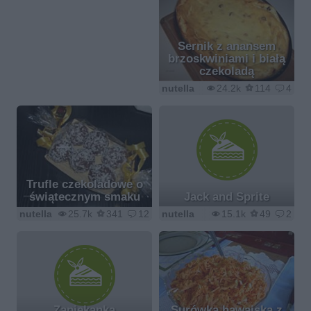
Sernik z anansem
brzoskwiniami i białą
czekoladą
nutella
24.2k
114
4
Trufle czekoladowe o
świątecznym smaku
Jack and Sprite
nutella
25.7k
341
12
nutella
15.1k
49
2
Zapiekanka
Surówka hawajska z