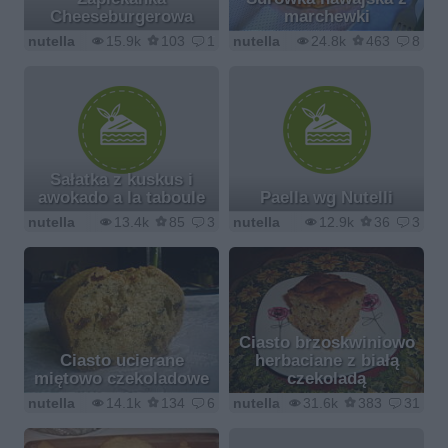
Cheeseburgerowa
marchewki
nutella
15.9k
103
1
nutella
24.8k
463
8
Sałatka z kuskus i
awokado a la taboule
Paella wg Nutelli
nutella
13.4k
85
3
nutella
12.9k
36
3
Ciasto brzoskwiniowo
Ciasto ucierane
herbaciane z białą
miętowo czekoladowe
czekoladą
nutella
14.1k
134
6
nutella
31.6k
383
31