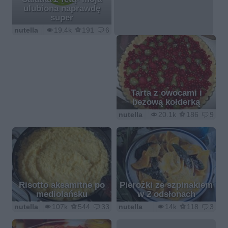
ulubiona naprawdę
super
nutella
19.4k
191
6
Tarta z owocami i
bezową kołderką
nutella
20.1k
186
9
Risotto aksamitne po
Pierożki ze szpinakiem
mediolańsku
w 2 odsłonach
nutella
107k
544
33
nutella
14k
118
3