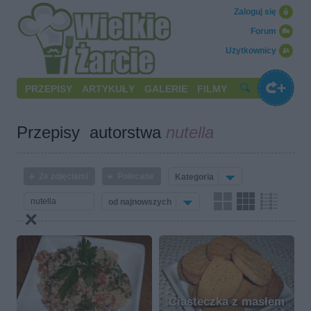
Zaloguj się
Forum
Użytkownicy
PRZEPISY
ARTYKUŁY
GALERIE
FILMY
Przepisy autorstwa
nutella
Ze zdjęciami
Polecane
Kategoria
od najnowszych
Ciasteczka z masłem