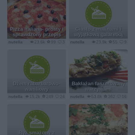
Pizza Italiana- prosty i
Ciasto z malinami i
sprawdzony przepis
wyjątkową galaretką
nutella
23.6k
99
3
nutella
23.9k
55
9
Dżem rabarbarowo-
Bakłażan faszerowany
waniliowy
warzywami
nutella
15.2k
249
24
nutella
53.8k
362
16
Ryż smażony z