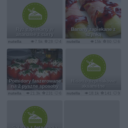
Ryż zapiekany w
Banany zapiekane z
ananasie z curry
szynką
nutella
7.5k
28
4
nutella
15k
80
6
Pomidory faszerowane
Risotto szpinakowe
na 2 pyszne sposoby
aksamitne
nutella
21.3k
231
6
nutella
18.1k
141
9
Sałatka z fetą- moja