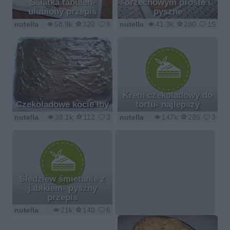
Sałatka tabuleh-
orzechowym proste i
ulubiony przepis
pyszne
nutella
58.9k
320
8
nutella
41.3k
280
15
Krem czekoladowy do
Czekoladowe kocie łby
tortu- najlepszy
nutella
38.1k
112
3
nutella
147k
285
3
Śledziew śmietanie z
jabłkiem- pyszny
przepis
nutella
21k
140
6