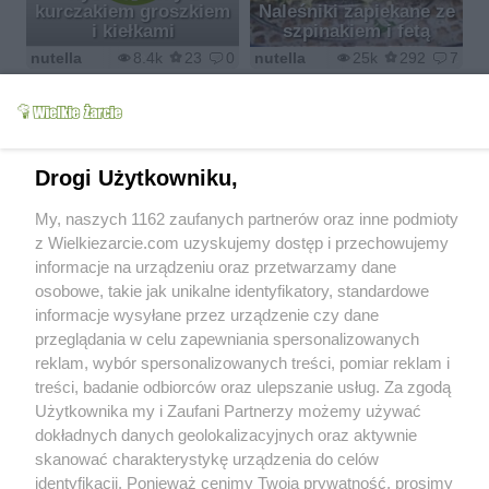
kurczakiem groszkiem
Naleśniki zapiekane ze
i kiełkami
szpinakiem i fetą
nutella
8.4k
23
0
nutella
25k
292
7
Drogi Użytkowniku,
Sernik na zimno-
Ciasto bezowe z
My, naszych 1162 zaufanych partnerów oraz inne podmioty
Owocowy Raj
owocami leciutkie
z Wielkiezarcie.com uzyskujemy dostęp i przechowujemy
nutella
21.7k
126
3
nutella
34.8k
97
7
informacje na urządzeniu oraz przetwarzamy dane
osobowe, takie jak unikalne identyfikatory, standardowe
informacje wysyłane przez urządzenie czy dane
przeglądania w celu zapewniania spersonalizowanych
reklam, wybór spersonalizowanych treści, pomiar reklam i
treści, badanie odbiorców oraz ulepszanie usług. Za zgodą
Danie z kurczaka czyli
Użytkownika my i Zaufani Partnerzy możemy używać
Tarta cytrynowa z bezą
pyszny obiadek
dokładnych danych geolokalizacyjnych oraz aktywnie
nutella
18.8k
220
17
nutella
27.6k
202
8
skanować charakterystykę urządzenia do celów
identyfikacji. Ponieważ cenimy Twoją prywatność, prosimy