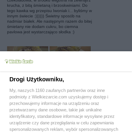
czekoladowa, w środku wilgotna na zewnątrz
krucha, z bitą śmietaną i brzoskwiniami. Do
tego kawka wg przepisu Iwoniak i... byliśmy w
innym świecie :)))))) Świetny sposób na
nadmiar białek. Ale następnym razem do bitej
śmietany nie dodam cukru, bo ciemna
pavlowa jest wystarczająco słodka :)
Drogi Użytkowniku,
My, naszych 1160 zaufanych partnerów oraz inne
podmioty z Wielkiezarcie.com uzyskujemy dostęp i
przechowujemy informacje na urządzeniu oraz
przetwarzamy dane osobowe, takie jak unikalne
identyfikatory, standardowe informacje wysyłane przez
renarb
(2007-12-09 04:25)
to bialka mozna zamrazac????????????:)
urządzenie czy dane przeglądania w celu zapewniania
spersonalizowanych reklam, wybór spersonalizowanych