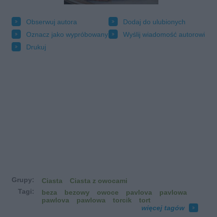
Obserwuj autora
Dodaj do ulubionych
Oznacz jako wypróbowany
Wyślij wiadomość autorowi
Drukuj
Grupy:
Ciasta
Ciasta z owocami
Tagi:
beza
bezowy
owoce
pavlova
pavlowa
pawlova
pawlowa
torcik
tort
więcej tagów