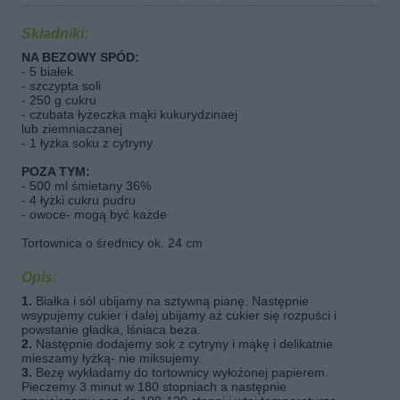
Składniki:
NA BEZOWY SPÓD:
- 5 białek
- szczypta soli
- 250 g cukru
- czubata łyżeczka mąki kukurydzinaej
lub ziemniaczanej
- 1 łyżka soku z cytryny
POZA TYM:
- 500 ml śmietany 36%
- 4 łyżki cukru pudru
- owoce- mogą być każde
Tortownica o średnicy ok. 24 cm
Opis:
1.
Białka i sól ubijamy na sztywną pianę. Następnie
wsypujemy cukier i dalej ubijamy aż cukier się rozpuści i
powstanie gładka, lśniaca beza.
2.
Następnie dodajemy sok z cytryny i mąkę i delikatnie
mieszamy łyżką- nie miksujemy.
3.
Bezę wykładamy do tortownicy wyłożonej papierem.
Pieczemy 3 minut w 180 stopniach a następnie