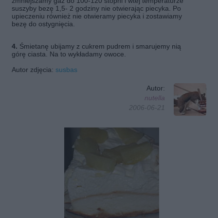
zmniejszamy gaz do 100-120 stopni i wtej temperaturze
suszyby bezę 1,5- 2 godziny nie otwierając piecyka. Po
upieczeniu również nie otwieramy piecyka i zostawiamy
bezę do ostygnięcia.
4.
Śmietanę ubijamy z cukrem pudrem i smarujemy nią
górę ciasta. Na to wykładamy owoce.
Autor zdjęcia:
susbas
Autor:
nutella
2006-06-21