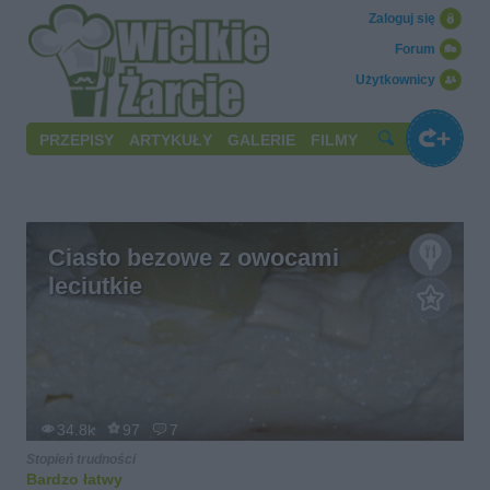
Zaloguj się
Forum
Użytkownicy
PRZEPISY
ARTYKUŁY
GALERIE
FILMY
Ciasto bezowe z owocami
leciutkie
34.8k
97
7
Stopień trudności
Bardzo łatwy