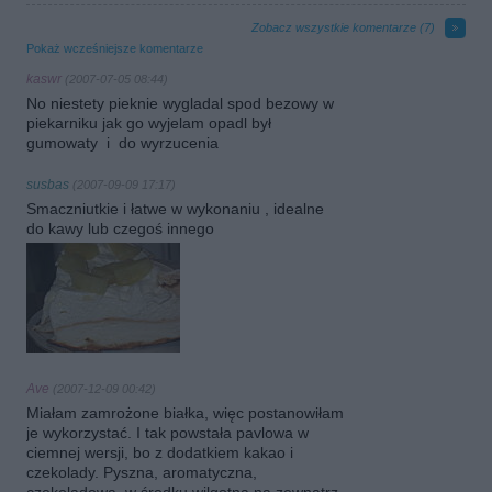
Zobacz wszystkie komentarze (
7
)
Pokaż wcześniejsze komentarze
kaswr
(2007-07-05 08:44)
No niestety pieknie wygladal spod bezowy w
piekarniku jak go wyjelam opadl był
gumowaty i do wyrzucenia
susbas
(2007-09-09 17:17)
Smaczniutkie i łatwe w wykonaniu , idealne
do kawy lub czegoś innego
Ave
(2007-12-09 00:42)
Miałam zamrożone białka, więc postanowiłam
je wykorzystać. I tak powstała pavlowa w
ciemnej wersji, bo z dodatkiem kakao i
czekolady. Pyszna, aromatyczna,