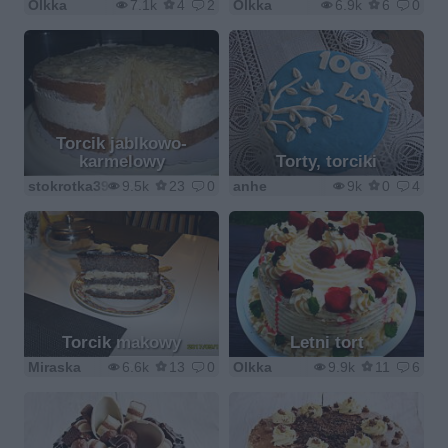
Olkka
7.1k
4
2
Olkka
6.9k
6
0
Torcik jablkowo-
karmelowy
Torty, torciki
stokrotka390
9.5k
23
0
anhe
9k
0
4
Torcik makowy
Letni tort
Miraska
6.6k
13
0
Olkka
9.9k
11
6