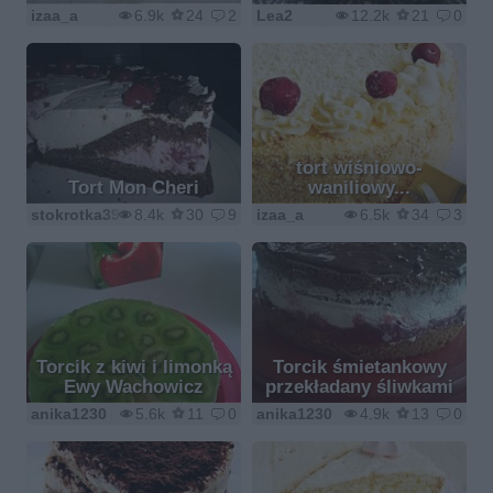
izaa_a
6.9k
24
2
Lea2
12.2k
21
0
tort wiśniowo-
Tort Mon Cheri
waniliowy...
stokrotka390
8.4k
30
9
izaa_a
6.5k
34
3
Torcik z kiwi i limonką
Torcik śmietankowy
Ewy Wachowicz
przekładany śliwkami
anika1230
5.6k
11
0
anika1230
4.9k
13
0