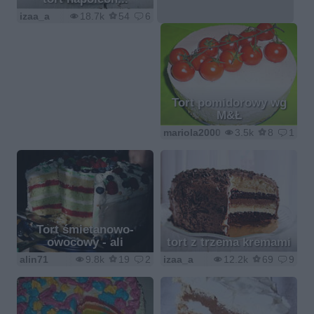
izaa_a
18.7k
54
6
Tort pomidorowy wg
M&Ł
mariola2000
3.5k
8
1
Tort śmietanowo-
owocowy - ali
tort z trzema kremami
alin71
9.8k
19
2
izaa_a
12.2k
69
9