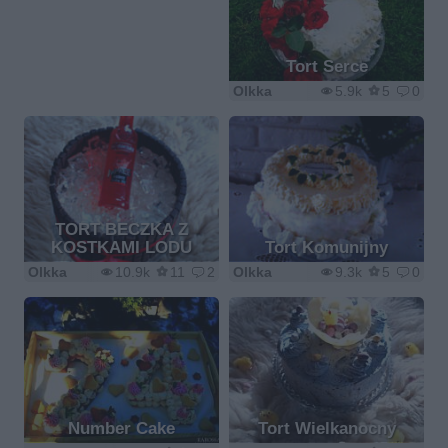
Tort Serce
Olkka
5.9k
5
0
TORT BECZKA Z
KOSTKAMI LODU
Tort Komunijny
Olkka
10.9k
11
2
Olkka
9.3k
5
0
Number Cake
Tort Wielkanocny