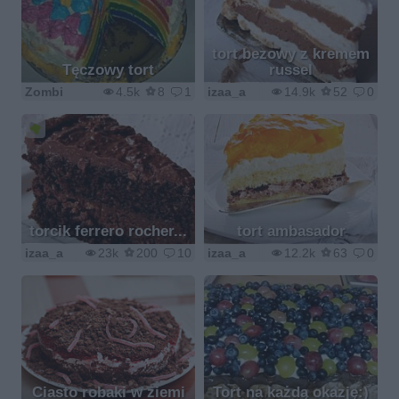
tort bezowy z kremem
Tęczowy tort
russel
Zombi
4.5k
8
1
izaa_a
14.9k
52
0
torcik ferrero rocher...
tort ambasador
izaa_a
23k
200
10
izaa_a
12.2k
63
0
Ciasto robaki w ziemi
Tort na każdą okazję:)