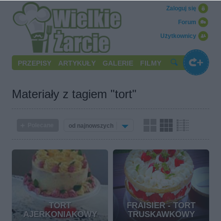
Zaloguj się
Forum
Użytkownicy
PRZEPISY
ARTYKUŁY
GALERIE
FILMY
Materiały z tagiem "tort"
Polecane
od najnowszych
TORT
FRAISIER - TORT
AJERKONIAKOWY
TRUSKAWKOWY