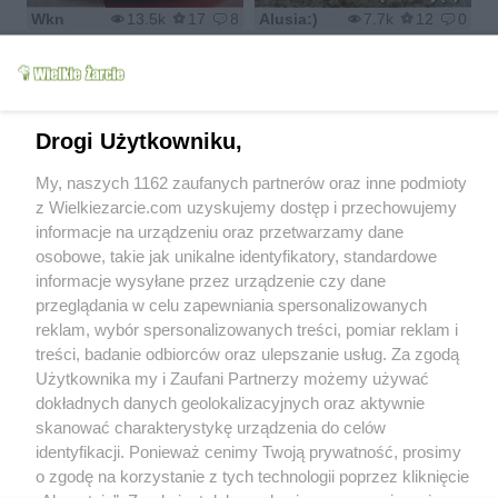
Wkn
13.5k
17
8
Alusia:)
7.7k
12
0
Drogi Użytkowniku,
Tort urodzinowy do
Tort truskawkowo-
My, naszych 1162 zaufanych partnerów oraz inne podmioty
przedszkola
śmietanowy
z Wielkiezarcie.com uzyskujemy dostęp i przechowujemy
Wróbelek
12.3k
2
0
KasiaKatarzyna
5.4k
12
2
informacje na urządzeniu oraz przetwarzamy dane
osobowe, takie jak unikalne identyfikatory, standardowe
informacje wysyłane przez urządzenie czy dane
przeglądania w celu zapewniania spersonalizowanych
reklam, wybór spersonalizowanych treści, pomiar reklam i
treści, badanie odbiorców oraz ulepszanie usług. Za zgodą
Biszkopt wysoki i
puszysty,zawsze się
tęczowy tort…rainbow
Użytkownika my i Zaufani Partnerzy możemy używać
udaje
cake….
dokładnych danych geolokalizacyjnych oraz aktywnie
goplana2
23k
70
0
izaa_a
6.2k
16
0
skanować charakterystykę urządzenia do celów
identyfikacji. Ponieważ cenimy Twoją prywatność, prosimy
o zgodę na korzystanie z tych technologii poprzez kliknięcie
1
2
3
4
5
6
7
...
15
>