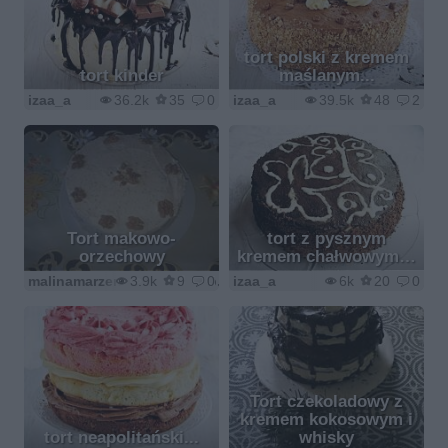
tort polski z kremem
tort kinder
maślanym...
izaa_a
36.2k
35
0
izaa_a
39.5k
48
2
Tort makowo-
tort z pysznym
orzechowy
kremem chałwowym…
malinamarzenamalina1@wp.pl
3.9k
9
0
izaa_a
6k
20
0
Tort czekoladowy z
kremem kokosowym i
tort neapolitański...
whisky