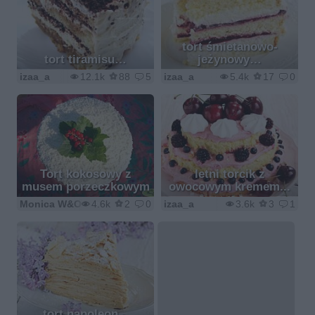
tort śmietanowo-
tort tiramisu…
jeżynowy…
izaa_a
12.1k
88
5
izaa_a
5.4k
17
0
Tort kokosowy z
letni torcik z
musem porzeczkowym
owocowym kremem...
Monica W&O
4.6k
2
0
izaa_a
3.6k
3
1
tort napoleon...