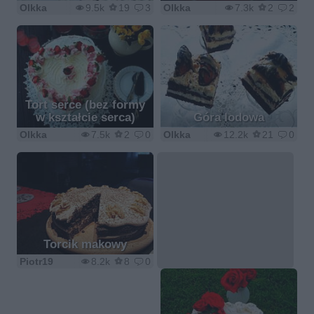
Olkka
9.5k
19
3
Olkka
7.3k
2
2
Tort serce (bez formy
w kształcie serca)
Góra lodowa
Olkka
7.5k
2
0
Olkka
12.2k
21
0
Torcik makowy
Piotr19
8.2k
8
0