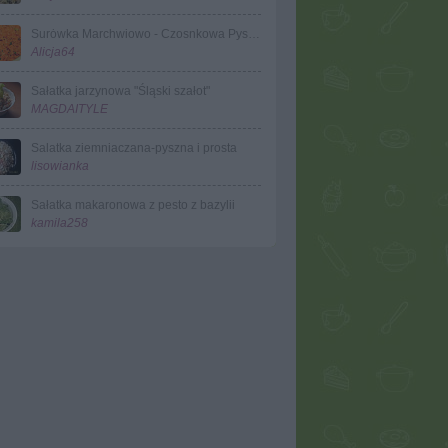
Surȯwka Marchwiowo - Czosnkowa Pyszotka Ali
Alicja64
Sałatka jarzynowa "Śląski szałot"
MAGDAITYLE
Salatka ziemniaczana-pyszna i prosta
lisowianka
Sałatka makaronowa z pesto z bazylii
kamila258