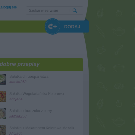
Zaloguj się
DODAJ
dobne przepisy
Sałatka chrupiąca łatwa
kamila258
Sałatka Wegetariańska Kolorowa
Alicja64
Sałatka z kurczaka z curry
kamila258
Sałatka z Makaronem Kolorowa Mozaika wg Ali
Alicja64