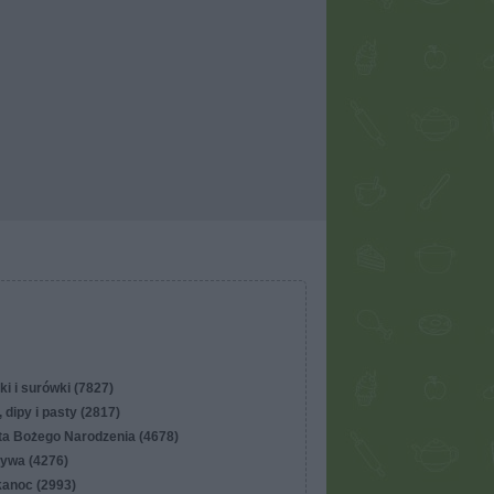
ki i surówki (7827)
 dipy i pasty (2817)
ta Bożego Narodzenia (4678)
ywa (4276)
kanoc (2993)