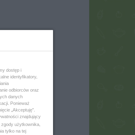
my dostęp i
lne identyfikatory,
iania
anie odbiorców oraz
nych danych
kacji. Ponieważ
ięcie „Akceptuję”.
ywatności znajdujący
ą zgody użytkownika,
 tylko na tej