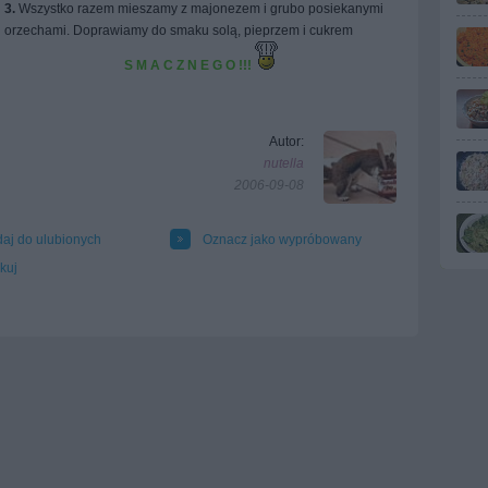
3.
Wszystko razem mieszamy z majonezem i grubo posiekanymi
orzechami. Doprawiamy do smaku solą, pieprzem i cukrem
S M A C Z N E G O !!!
Autor:
nutella
2006-09-08
aj do ulubionych
Oznacz jako wypróbowany
kuj