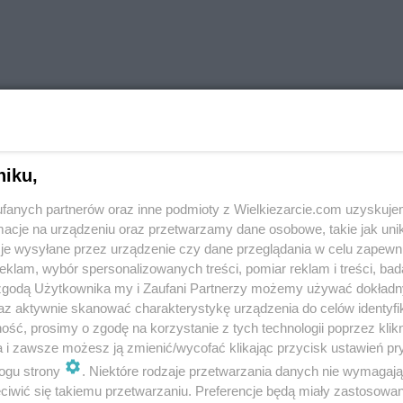
niku,
fanych partnerów oraz inne podmioty z Wielkiezarcie.com uzyskuje
cje na urządzeniu oraz przetwarzamy dane osobowe, takie jak unika
je wysyłane przez urządzenie czy dane przeglądania w celu zapewn
klam, wybór spersonalizowanych treści, pomiar reklam i treści, bad
 zgodą Użytkownika my i Zaufani Partnerzy możemy używać dokład
ykańska
Sałatki i surówki
az aktywnie skanować charakterystykę urządzenia do celów identyfi
winogrona
więcej tagów
ść, prosimy o zgodę na korzystanie z tych technologii poprzez klikn
a i zawsze możesz ją zmienić/wycofać klikając przycisk ustawień pr
ogu strony
. Niektóre rodzaje przetwarzania danych nie wymagaj
Zobacz wszystkie komentarze (
1
)
iwić się takiemu przetwarzaniu. Preferencje będą miały zastosowania