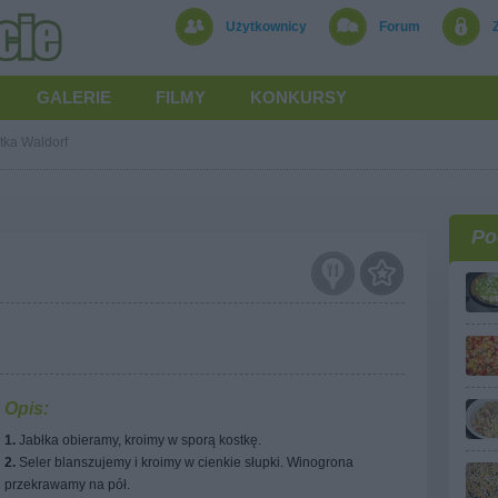
Użytkownicy
Forum
GALERIE
FILMY
KONKURSY
tka Waldorf
Po
Opis:
1.
Jabłka obieramy, kroimy w sporą kostkę.
2.
Seler blanszujemy i kroimy w cienkie słupki. Winogrona
przekrawamy na pół.