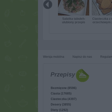
Sałatka tabuleh-
Ciasteczka z
ulubiony przepis
orzechowym p
pyszn
Wersja mobilna
Napisz do nas
Regulam
Przepisy
Bezmięsne (8596)
Ciasta (17685)
Ciasteczka (4397)
Desery (3855)
Diety (1292)