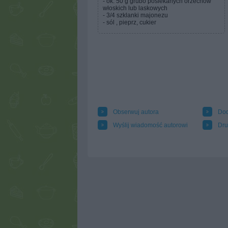
- ok. 50 g grubo posiekanych orzechów
włoskich lub laskowych
- 3/4 szklanki majonezu
- sól , pieprz, cukier
Obserwuj autora
Dod
Wyślij wiadomość autorowi
Dru