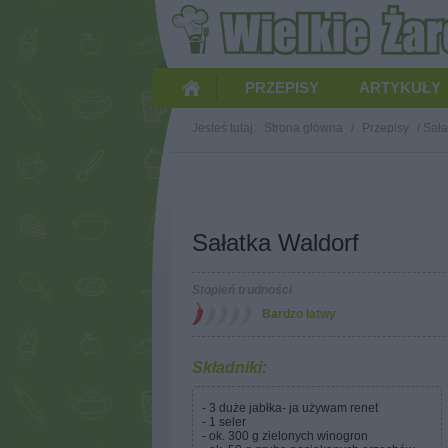
PRZEPISY
ARTYKUŁY
Jesteś tutaj:
Strona główna
/
Przepisy
/
Sała
Sałatka Waldorf
Stopień trudności
Bardzo łatwy
Składniki:
- 3 duże jabłka- ja używam renet
- 1 seler
- ok. 300 g zielonych winogron