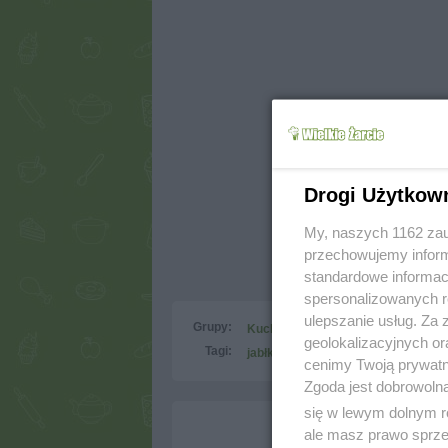
Drogi Użytkow
My, naszych 1162 zau
przechowujemy informa
standardowe informac
spersonalizowanych re
ulepszanie usług. Za
Grupy:
Kuchnie narodów
Kuchnia amer
geolokalizacyjnych or
Tagi:
jabłko
majonez
sałatka
seler
cenimy Twoją prywatno
Zgoda jest dobrowoln
się w lewym dolnym r
ale masz prawo sprzec