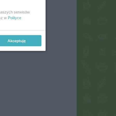
 naszych serwisów
esz w
Polityce
Akceptuję