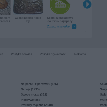
 masłem
Czekoladowe kocie
Krem czekoladowy
roste i
łby
do tortu- najlepszy
e
Zobacz wszystkie
in
Polityka cookies
Polityka prywatności
Reklama
Na parze i z parowaru (126)
Sałat
Napoje (1935)
Sosy,
Owoce morza (362)
Świę
Pieczywo (853)
Warz
Potrawy mączne (2840)
Wiel