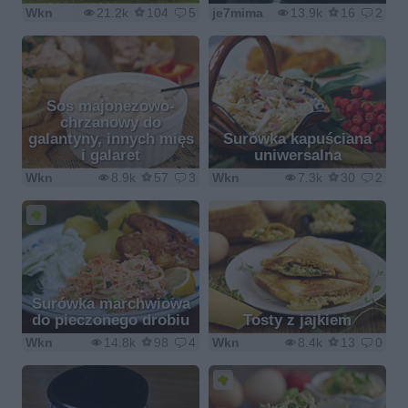
Wkn
21.2k
104
5
je7mima
13.9k
16
2
Sos majonezowo-
chrzanowy do
galantyny, innych mięs
Surówka kapuściana
i galaret
uniwersalna
Wkn
8.9k
57
3
Wkn
7.3k
30
2
Surówka marchwiowa
do pieczonego drobiu
Tosty z jajkiem
Wkn
14.8k
98
4
Wkn
8.4k
13
0