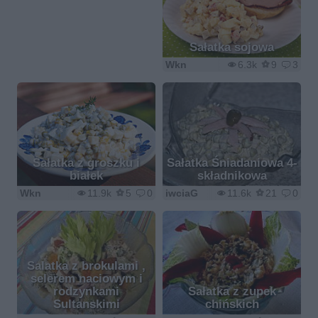
Sałatka sojowa
Wkn
6.3k
9
3
Sałatka z groszku i
Sałatka Śniadaniowa 4-
białek
składnikowa
Wkn
11.9k
5
0
iwciaG
11.6k
21
0
Salatka z brokulami ,
selerem naciowym i
rodzynkami
Sałatka z zupek
Sultanskimi
chińskich