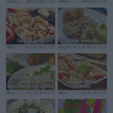
tingra
8.4k
20
3
Olkka
8k
22
5
Sałatka gyros
Koltet sokólski
Wkn
11.9k
22
0
megi65
19.2k
170
18
Sałatka ryżowa z
parówkami,
Jajka z makrelą i
kabanosami lub szynką
kiełkami
Wkn
6.5k
16
0
Wkn
5.3k
3
0