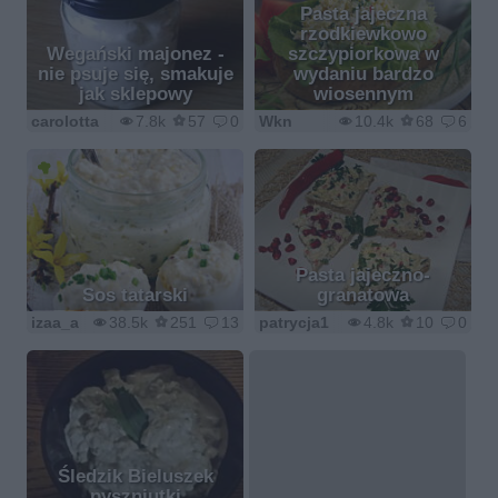
Pasta jajeczna
rzodkiewkowo
Wegański majonez -
szczypiorkowa w
nie psuje się, smakuje
wydaniu bardzo
jak sklepowy
wiosennym
carolotta
7.8k
57
0
Wkn
10.4k
68
6
Pasta jajeczno-
Sos tatarski
granatowa
izaa_a
38.5k
251
13
patrycja1
4.8k
10
0
Śledzik Bieluszek
pyszniutki