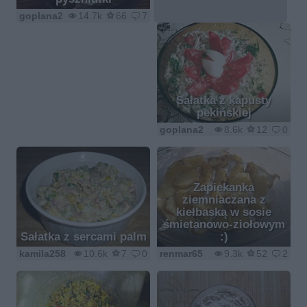
goplana2
14.7k
66
7
Sałatka z kapusty
pekińskiej
goplana2
8.6k
12
0
Zapiekanka
ziemniaczana z
kiełbaską w sosie
śmietanowo-ziołowym
Sałatka z sercami palm
:)
kamila258
10.6k
7
0
renmar65
9.3k
52
2