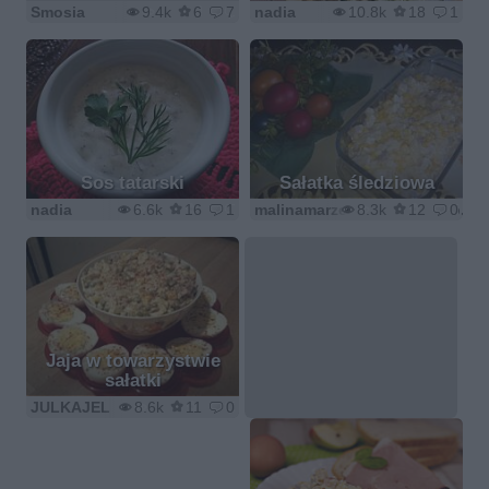
Smosia
9.4k
6
7
nadia
10.8k
18
1
Sos tatarski
Sałatka śledziowa
nadia
6.6k
16
1
malinamarzenamalina1@wp.pl
8.3k
12
0
Jaja w towarzystwie
sałatki
JULKAJEL
8.6k
11
0