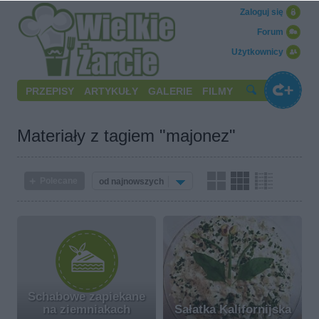
Zaloguj się
Forum
Użytkownicy
PRZEPISY
ARTYKUŁY
GALERIE
FILMY
Materiały z tagiem "majonez"
Polecane
od najnowszych
Schabowe zapiekane
na ziemniakach
Sałatka Kalifornijska