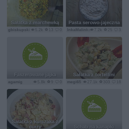
Sałatka z marchewką
Pasta serowo-jajeczna
gbiskupski
5.2k
13
0
InkaMalinka
7.2k
25
3
Faszerowane jajka
Sałatka z tortellini
agamig
5.8k
9
0
megi65
27.1k
303
18
Sałatka z kurczaka z
curry
Schab na kanapki