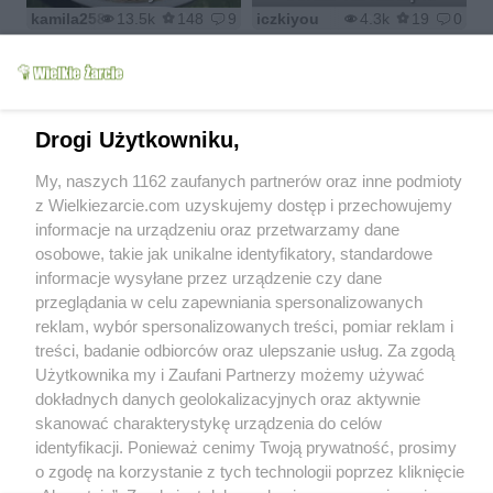
kamila258
13.5k
148
9
iczkiyou
4.3k
19
0
Drogi Użytkowniku,
Sałatka dla
Surowka coleslaw
niespodziewanych
My, naszych 1162 zaufanych partnerów oraz inne podmioty
tęczowa
gości
z Wielkiezarcie.com uzyskujemy dostęp i przechowujemy
kamila258
8.1k
30
0
Neonka82
22.1k
130
1
informacje na urządzeniu oraz przetwarzamy dane
osobowe, takie jak unikalne identyfikatory, standardowe
informacje wysyłane przez urządzenie czy dane
przeglądania w celu zapewniania spersonalizowanych
reklam, wybór spersonalizowanych treści, pomiar reklam i
Sałatka ziemniaczana z
treści, badanie odbiorców oraz ulepszanie usług. Za zgodą
paryką i ogórkiem
Pasta twarożkowa z
Użytkownika my i Zaufani Partnerzy możemy używać
kiszonym
rybą
dokładnych danych geolokalizacyjnych oraz aktywnie
neliada
5.6k
35
0
neliada
5.3k
41
2
skanować charakterystykę urządzenia do celów
identyfikacji. Ponieważ cenimy Twoją prywatność, prosimy
o zgodę na korzystanie z tych technologii poprzez kliknięcie
1
2
3
4
5
6
7
...
14
>