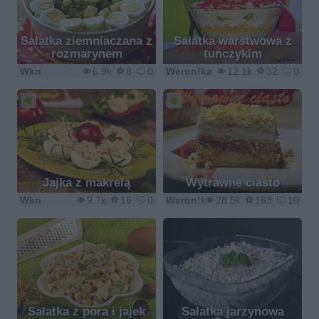
Sałatka ziemniaczana z
Sałatka warstwowa z
rozmarynem
tuńczykim
Wkn
6.9k
8
0
Weron!ka
12.1k
32
0
Jajka z makrelą
Wytrawne ciasto
Wkn
9.7k
16
0
Weron!ka
28.5k
163
10
Sałatka z pora i jajek
Sałatka jarzynowa