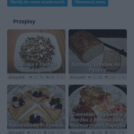
Wyślij do mnie wiadomość
Obserwuj mnie
Przepisy
Sałatka z Fasolki
Domowy Chlebek Ali -
Szparagowej
Pyszny
Alicja64
14.7k
49
1
Alicja64
22.5k
216
6
Ziemniaki Pieczone w
Boczku z Morską Solą,
Naleśnikowy Przysmak
Rozmarynem i Papryką
Alicja64
19.1k
118
0
Alicja64
18k
281
5