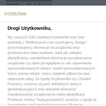
Alicja64
6.7k
1
4
Parę słów o sobie
Drogi Użytkowniku,
Witam wszystkich odwiedzajacych moj profil
. Bardzo lubie
My, naszych 1162 zaufanych partnerów oraz inne
gotowac i probowac rozne przepisy. Dodaje przepisy
wyprobowane i sprawdzone przeze mnie. Lubie dania
podmioty z Wielkiezarcie.com uzyskujemy dostęp i
smaczne, szybkie i nie skomplikowane bo czas jest dla mnie
przechowujemy informacje na urządzeniu oraz
wazny. Zapraszam wszystkich do probowania moich
przetwarzamy dane osobowe, takie jak unikalne
przepisow. Pozdrawiam Serdecznie i Cieplutko
identyfikatory, standardowe informacje wysyłane przez
urządzenie czy dane przeglądania w celu zapewniania
spersonalizowanych reklam, wybór spersonalizowanych
treści, pomiar reklam i treści, badanie odbiorców oraz
ulepszanie usług. Za zgodą Użytkownika my i Zaufani
Partnerzy możemy używać dokładnych danych
geolokalizacyjnych oraz aktywnie skanować
charakterystykę urządzenia do celów identyfikacji.
Ponieważ cenimy Twoją prywatność, prosimy o zgodę na
korzystanie z tych technologii poprzez kliknięcie