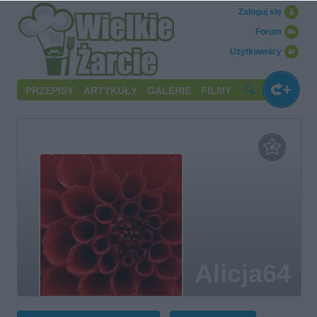
Zaloguj się
Forum
Użytkownicy
PRZEPISY
ARTYKUŁY
GALERIE
FILMY
Alicja64