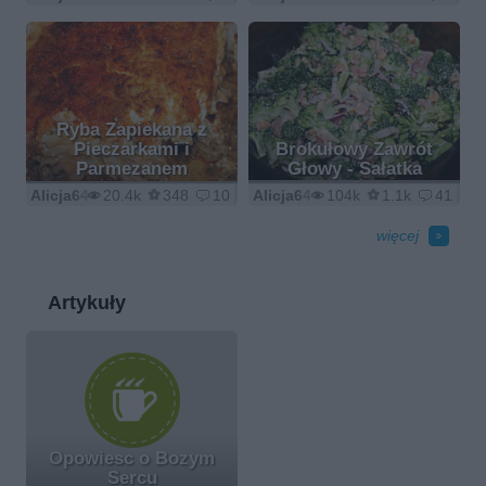
Ryba Zapiekana z
Pieczarkami i
Brokułowy Zawrót
Parmezanem
Głowy - Sałatka
Alicja64
20.4k
348
10
Alicja64
104k
1.1k
41
więcej
Artykuły
Opowiesc o Bozym
Sercu