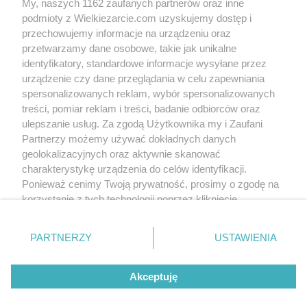
My, naszych 1162 zaufanych partnerów oraz inne
podmioty z Wielkiezarcie.com uzyskujemy dostęp i
przechowujemy informacje na urządzeniu oraz
przetwarzamy dane osobowe, takie jak unikalne
identyfikatory, standardowe informacje wysyłane przez
urządzenie czy dane przeglądania w celu zapewniania
spersonalizowanych reklam, wybór spersonalizowanych
treści, pomiar reklam i treści, badanie odbiorców oraz
Grupy:
Ciasta
Ciasta z owocami
Serniki
ulepszanie usług. Za zgodą Użytkownika my i Zaufani
Tagi:
agar agar
borówki
mąka kokosowa
Partnerzy możemy używać dokładnych danych
mąka migdałowa
sernik
sernik borówkowy
sernik gotowany
więcej tagów
geolokalizacyjnych oraz aktywnie skanować
charakterystykę urządzenia do celów identyfikacji.
Ponieważ cenimy Twoją prywatność, prosimy o zgodę na
Nikt jeszcze nie napisał opinii. Bądź pierwszy!
korzystanie z tych technologii poprzez kliknięcie
„Akceptuję”. Zgoda jest dobrowolna i zawsze możesz ją
Skomentuj
zmienić/wycofać klikając przycisk ustawień prywatności
PARTNERZY
USTAWIENIA
znajdujący się w lewym dolnym rogu strony
. Niektóre
rodzaje przetwarzania danych nie wymagają zgody
Wersja mobilna
Napisz do nas
Regulamin
Akceptuję
użytkownika, ale masz prawo sprzeciwić się takiemu
Polityka cookies
Polityka prywatności
Reklama
przetwarzaniu. Preferencje będą miały zastosowania tylko