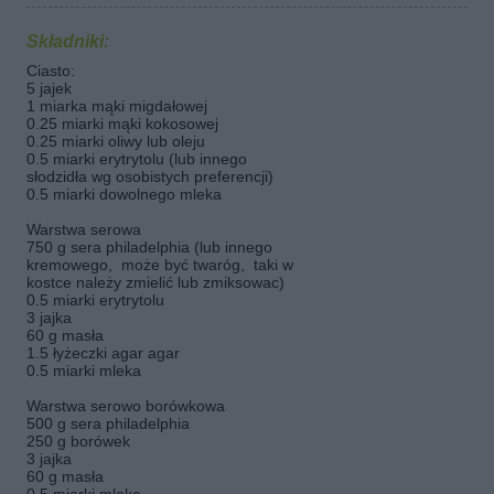
Składniki:
Ciasto:
5 jajek
1 miarka mąki migdałowej
0.25 miarki mąki kokosowej
0.25 miarki oliwy lub oleju
0.5 miarki erytrytolu (lub innego
słodzidła wg osobistych preferencji)
0.5 miarki dowolnego mleka
Warstwa serowa
750 g sera philadelphia (lub innego
kremowego, może być twaróg, taki w
kostce należy zmielić lub zmiksowac)
0.5 miarki erytrytolu
3 jajka
60 g masła
1.5 łyżeczki agar agar
0.5 miarki mleka
Warstwa serowo borówkowa
500 g sera philadelphia
250 g borówek
3 jajka
60 g masła