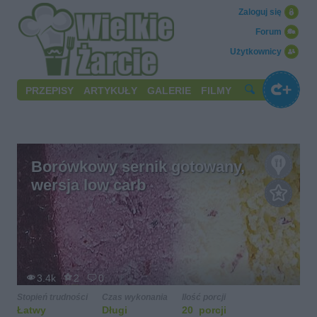
Zaloguj się
Forum
Użytkownicy
PRZEPISY
ARTYKUŁY
GALERIE
FILMY
Borówkowy sernik gotowany,
wersja low carb
3.4k
2
0
Stopień trudności
Czas wykonania
Ilość porcji
Łatwy
Długi
20 porcji