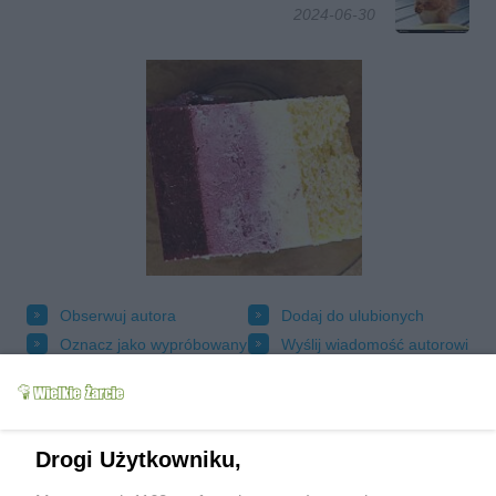
2024-06-30
Obserwuj autora
Dodaj do ulubionych
Oznacz jako wypróbowany
Wyślij wiadomość autorowi
Drukuj
Drogi Użytkowniku,