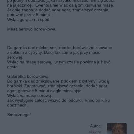
po jednym dodawać jajka i szybko mieszać nim się zetna
na jajecznicę. Ewentualnie wlac całą zmiksowana masę.
Jak się zagotuje dodać agar agar, zmniejszyć grzanie,
gotować przez 5 minut.
Wylac gorące na spód.
Masa serowo borowkowa.
Do garnka dać mleko, ser, masło, borówki zmiksowane
z sokiem z cytryny. Dalej tak samo jak przy masie
serowej.
Wylac na masę serową, w tym czasie powinna już być
gęsta.
Galaretka borówkowa
Do garnka dać zmiksowane z sokiem z cytryny i wodą
borówki. Zagotować, zmniejszyć grzanie, dodać agar
agar, gotować 5 minut ciągle mieszając.
Wylać na masę serową.
Jak wystygnie całość włożyć do lodówki, kroić po kilku
godzinach.
Smacznego!
Autor:
ekkore