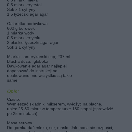
0.5 miarki mleka
0.5 miarki erytrytol
Sok z 1 cytryny
1.5 łyżeczki agar agar
Galaretka borówkowa
600 g borówek
1 miarka wody
0.5 miarki ertytolu
2 płaskie łyżeczki agar agar
Sok z 1 cytryny
Miarka - amerykański cup, 237 ml
Blacha duża, głęboka
Dawkowanie agar agar najlepiej
dopasować do instrukcji na
opakowaniu, nie wszystkie są takie
same.
Opis:
Ciasto:
Wymieszać składniki mikserem, wyłożyć na blachę,
upiec 25-30 minut w temperaturze 180 stopni (sprawdzić
po 25 minutach).
Masa serowa.
Do garnka dać mleko, ser, masło. Jak masa się rozpuści,