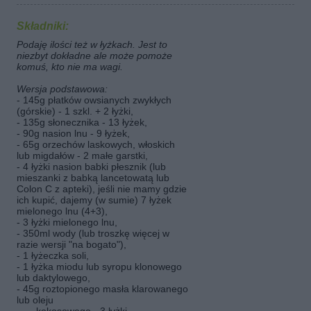
Składniki:
Podaję ilości też w łyżkach. Jest to
niezbyt dokładne ale może pomoże
komuś, kto nie ma wagi.
Wersja podstawowa:
- 145g płatków owsianych zwykłych
(górskie) - 1 szkl. + 2 łyżki,
- 135g słonecznika - 13 łyżek,
- 90g nasion lnu - 9 łyżek,
- 65g orzechów laskowych, włoskich
lub migdałów - 2 małe garstki,
- 4 łyżki nasion babki płesznik (lub
mieszanki z babką lancetowatą lub
Colon C z apteki), jeśli nie mamy gdzie
ich kupić, dajemy (w sumie) 7 łyżek
mielonego lnu (4+3),
- 3 łyżki mielonego lnu,
- 350ml wody (lub troszkę więcej w
razie wersji "na bogato"),
- 1 łyżeczka soli,
- 1 łyżka miodu lub syropu klonowego
lub daktylowego,
- 45g roztopionego masła klarowanego
lub oleju