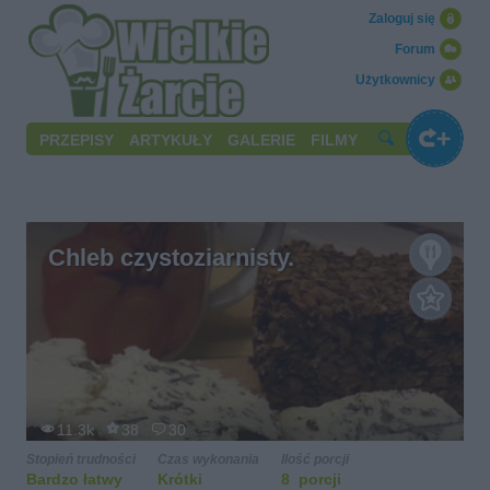
Zaloguj się
Forum
Użytkownicy
PRZEPISY
ARTYKUŁY
GALERIE
FILMY
Chleb czystoziarnisty.
11.3k
38
30
Stopień trudności
Czas wykonania
Ilość porcji
Bardzo łatwy
Krótki
8 porcji