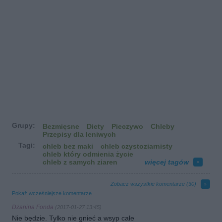
Grupy:
Bezmięsne
Diety
Pieczywo
Chleby
Przepisy dla leniwych
Tagi:
chleb bez maki
chleb czystoziarnisty
chleb który odmienia życie
chleb z samych ziaren
więcej tagów
Zobacz wszystkie komentarze (
30
)
Pokaż wcześniejsze komentarze
Dżanina Fonda
(2017-01-27 13:45)
Nie będzie. Tylko nie gnieć a wsyp całe