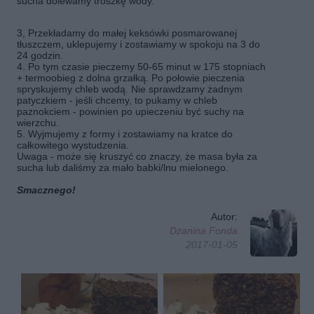
sucha dolewamy troszkę wody.
3, Przekładamy do małej keksówki posmarowanej
tłuszczem, uklepujemy i zostawiamy w spokoju na 3 do
24 godzin.
4. Po tym czasie pieczemy 50-65 minut w 175 stopniach
+ termoobieg z dolna grzałką. Po połowie pieczenia
spryskujemy chleb wodą. Nie sprawdzamy żadnym
patyczkiem - jeśli chcemy, to pukamy w chleb
paznokciem - powinien po upieczeniu być suchy na
wierzchu.
5. Wyjmujemy z formy i zostawiamy na kratce do
całkowitego wystudzenia.
Uwaga - może się kruszyć co znaczy, że masa była za
sucha lub daliśmy za mało babki/lnu mielonego.
Smacznego!
Autor:
Dżanina Fonda
2017-01-05