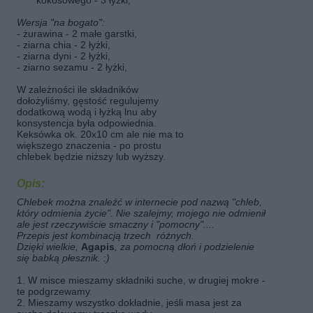
kokosowego - 3 łyżki,
Wersja "na bogato":
- żurawina - 2 małe garstki,
- ziarna chia - 2 łyżki,
- ziarna dyni - 2 łyżki,
- ziarno sezamu - 2 łyżki,
W zależności ile składników
dołożyliśmy, gęstość regulujemy
dodatkową wodą i łyżką lnu aby
konsystencja była odpowiednia.
Keksówka ok. 20x10 cm ale nie ma to
większego znaczenia - po prostu
chlebek będzie niższy lub wyższy.
Opis:
Chlebek można znaleźć w internecie pod nazwą "chleb,
który odmienia życie". Nie szalejmy, mojego nie odmienił
ale jest rzeczywiście smaczny i "pomocny"....
Przepis jest kombinacją trzech różnych.
Dzięki wielkie,
Agapis
, za pomocną dłoń i podzielenie
się babką płesznik. :)
1. W misce mieszamy składniki suche, w drugiej mokre -
te podgrzewamy.
2. Mieszamy wszystko dokładnie, jeśli masa jest za