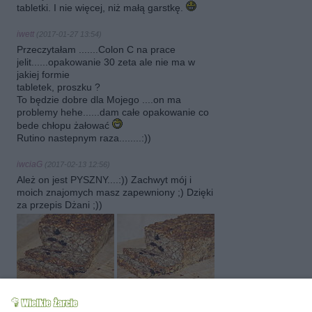
tabletki. I nie więcej, niż małą garstkę.
iwett
(2017-01-27 13:54)
Przeczytałam .......Colon C na prace
jelit......opakowanie 30 zeta ale nie ma w
jakiej formie
tabletek, proszku ?
To będzie dobre dla Mojego ....on ma
problemy hehe......dam całe opakowanie co
bede chłopu żałować
Rutino nastepnym raza........:))
iwciaG
(2017-02-13 12:56)
Ależ on jest PYSZNY....:)) Zachwyt mój i
moich znajomych masz zapewniony ;) Dzięki
za przepis Dżani ;))
iwciaG
(2018-01-26 16:10)