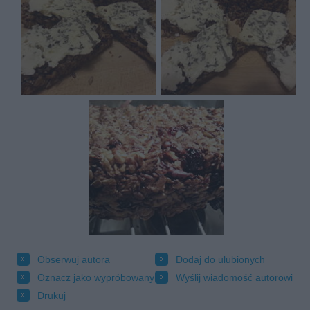
Obserwuj autora
Dodaj do ulubionych
Oznacz jako wypróbowany
Wyślij wiadomość autorowi
Drukuj