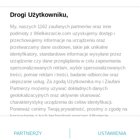
Moja mama na diecie po posmakowaniu
zabrała przepis, bo była nim zachwycona :)
Drogi Użytkowniku,
My, naszych 1162 zaufanych partnerów oraz inne
podmioty z Wielkiezarcie.com uzyskujemy dostęp i
przechowujemy informacje na urządzeniu oraz
przetwarzamy dane osobowe, takie jak unikalne
identyfikatory, standardowe informacje wysyłane przez
Lea2
(2018-01-27 00:22)
urządzenie czy dane przeglądania w celu zapewniania
Fajnie wygląda i pewnie też świetnie smakuje,
spersonalizowanych reklam, wybór spersonalizowanych
dlatego i ja chętnie go wypróbuję :)
treści, pomiar reklam i treści, badanie odbiorców oraz
ekkore
(2019-06-14 12:21)
ulepszanie usług. Za zgodą Użytkownika my i Zaufani
Dżani czy po upieczeniu chleb ma lekko
Partnerzy możemy używać dokładnych danych
glutowatą konsystencje - mówię o babce. czy
geolokalizacyjnych oraz aktywnie skanować
to ja źle rozmieszałam. Mam wrażenie, że
charakterystykę urządzenia do celów identyfikacji.
jem coś oślizgłego, galaretowatego - co
Ponieważ cenimy Twoją prywatność, prosimy o zgodę na
całkowicie kłóci mi się z samymi ziarnami,
które są relatywnie wypieczone.
korzystanie z tych technologii poprzez kliknięcie
„Akceptuję”. Zgoda jest dobrowolna i zawsze możesz ją
Skomentuj
zmienić/wycofać klikając przycisk ustawień prywatności
PARTNERZY
USTAWIENIA
znajdujący się w lewym dolnym rogu strony
. Niektóre