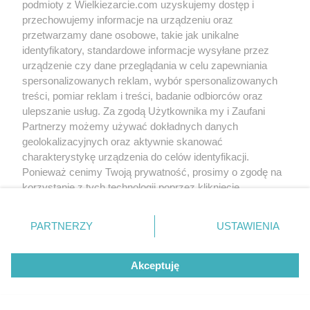
podmioty z Wielkiezarcie.com uzyskujemy dostęp i
tyniunia123
(2008-11-26 09:21)
przechowujemy informacje na urządzeniu oraz
Dodaj proszę fotkę bo bardzo chciałabym je zobaczyć
przetwarzamy dane osobowe, takie jak unikalne
identyfikatory, standardowe informacje wysyłane przez
urządzenie czy dane przeglądania w celu zapewniania
Skomentuj
spersonalizowanych reklam, wybór spersonalizowanych
treści, pomiar reklam i treści, badanie odbiorców oraz
ulepszanie usług. Za zgodą Użytkownika my i Zaufani
Wersja mobilna
Napisz do nas
Regulamin
Partnerzy możemy używać dokładnych danych
Polityka cookies
Polityka prywatności
Reklama
geolokalizacyjnych oraz aktywnie skanować
charakterystykę urządzenia do celów identyfikacji.
Ponieważ cenimy Twoją prywatność, prosimy o zgodę na
korzystanie z tych technologii poprzez kliknięcie
„Akceptuję”. Zgoda jest dobrowolna i zawsze możesz ją
zmienić/wycofać klikając przycisk ustawień prywatności
PARTNERZY
USTAWIENIA
znajdujący się w lewym dolnym rogu strony
. Niektóre
rodzaje przetwarzania danych nie wymagają zgody
Akceptuję
użytkownika, ale masz prawo sprzeciwić się takiemu
przetwarzaniu. Preferencje będą miały zastosowania tylko
na tej witrynie.