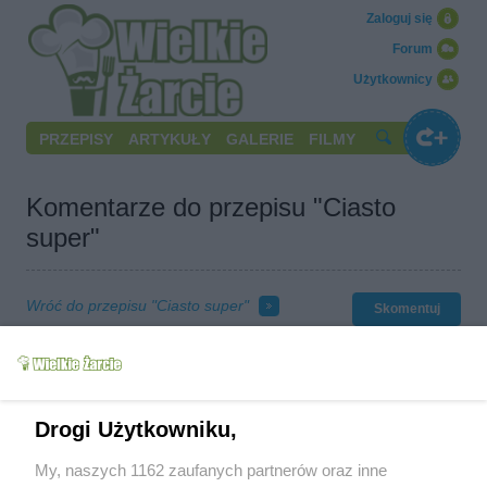
Zaloguj się
Forum
Użytkownicy
PRZEPISY
ARTYKUŁY
GALERIE
FILMY
Komentarze do przepisu "Ciasto
super"
Wróć do przepisu "Ciasto super"
Skomentuj
gonia
(2007-12-23 14:19)
aaaaaaaa chyba rozumiem ,o ja ciemna masa....wszystkie
wyrabiamy i wykładamy na siebie przed upieczeniem tak? a ile
pieczemy i w jakiej temperaturze?
Drogi Użytkowniku,
kriszna
(2007-12-27 13:05)
Tak ciasta wykładamy na blachę według przepisu , ja cisto
My, naszych 1162 zaufanych partnerów oraz inne
0
piekę ok godziny aż nabierze rumianego koloru w 200
C