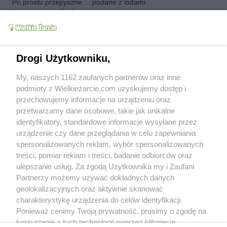
Po prostu przepyszne.....podane z lodami
tworzą zgrany duet.
kwadrans_po
(2009-10-28 23:22)
Takiego przepisu właśnie szukałam :)
Wymyśliłam sobie, że w sobotę zrobię
Drogi Użytkowniku,
gruszeczki w cieście francuskim na małą
imprezkę :) Jak tylko mi się uda to wstawię
My, naszych 1162 zaufanych partnerów oraz inne
zdjęcia ;)
Pozdrawiam.
podmioty z Wielkiezarcie.com uzyskujemy dostęp i
przechowujemy informacje na urządzeniu oraz
kwadrans_po
(2009-10-31 11:33)
przetwarzamy dane osobowe, takie jak unikalne
Oto i moje gruszki w cieście francuskim :)
identyfikatory, standardowe informacje wysyłane przez
urządzenie czy dane przeglądania w celu zapewniania
spersonalizowanych reklam, wybór spersonalizowanych
treści, pomiar reklam i treści, badanie odbiorców oraz
ulepszanie usług. Za zgodą Użytkownika my i Zaufani
Partnerzy możemy używać dokładnych danych
geolokalizacyjnych oraz aktywnie skanować
charakterystykę urządzenia do celów identyfikacji.
kwadrans_po
(2009-11-09 13:10)
Ponieważ cenimy Twoją prywatność, prosimy o zgodę na
Już 4 raz robię owe gruszeczki- tak wszyskim
smakują :)
korzystanie z tych technologii poprzez kliknięcie