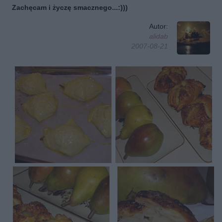
Zachęcam i życzę smacznego...:)))
Autor:
alidab
2007-08-21