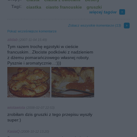
Tagi:
ciastka
ciasto francuskie
gruszki
więcej tagów
Zobacz wszystkie komentarze (
13
)
Pokaż wcześniejsze komentarze
alidab
(2007-11-04 15:49)
Tym razem trochę egzotyki w cieście
francuskim...Złociste podkówki z nadzieniem
z dżemu pomarańczowego własnej roboty.
Pysznie i aromatycznie...:)))
wiolawiola
(2008-02-07 22:53)
zrobiłam dzis gruszki z tego przepisu wyszły
super:)
KasiaQ
(2008-10-12 13:20)