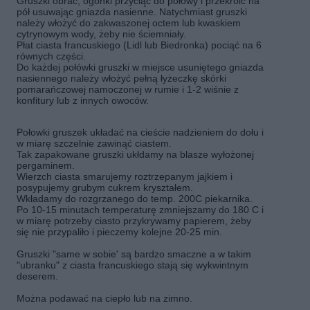
Gruszki obrać, ogonki przyciąć do połowy i przekroić na
pół usuwając gniazda nasienne. Natychmiast gruszki
należy włożyć do zakwaszonej octem lub kwaskiem
cytrynowym wody, żeby nie ściemniały.
Płat ciasta francuskiego (Lidl lub Biedronka) pociąć na 6
równych części.
Do każdej połówki gruszki w miejsce usuniętego gniazda
nasiennego należy włożyć pełną łyżeczkę skórki
pomarańczowej namoczonej w rumie i 1-2 wiśnie z
konfitury lub z innych owoców.
Połowki gruszek układać na cieście nadzieniem do dołu i
w miarę szczelnie zawinąć ciastem.
Tak zapakowane gruszki ukłdamy na blasze wyłożonej
pergaminem.
Wierzch ciasta smarujemy roztrzepanym jajkiem i
posypujemy grubym cukrem kryształem.
Wkładamy do rozgrzanego do temp. 200C piekarnika.
Po 10-15 minutach temperaturę zmniejszamy do 180 C i
w miarę potrzeby ciasto przykrywamy papierem, żeby
się nie przypaliło i pieczemy kolejne 20-25 min.
Gruszki "same w sobie' są bardzo smaczne a w takim
"ubranku" z ciasta francuskiego stają się wykwintnym
deserem.
Można podawać na ciepło lub na zimno.