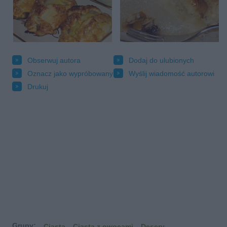
Obserwuj autora
Dodaj do ulubionych
Oznacz jako wypróbowany
Wyślij wiadomość autorowi
Drukuj
Grupy:
Ciasta
Ciasta z owocami
Desery