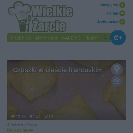
Zaloguj się
Forum
Użytkownicy
PRZEPISY
ARTYKUŁY
GALERIE
FILMY
Gruszki w cieście francuskim
20.5k
241
13
Stopień trudności
Bardzo łatwy