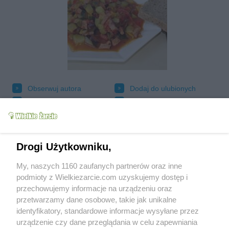
Obserwuj autora
Dodaj do ulubionych
Oznacz jako wypróbowany
Wyślij wiadomość autorowi
Drukuj
Drogi Użytkowniku,
My, naszych 1160 zaufanych partnerów oraz inne
podmioty z Wielkiezarcie.com uzyskujemy dostęp i
przechowujemy informacje na urządzeniu oraz
przetwarzamy dane osobowe, takie jak unikalne
identyfikatory, standardowe informacje wysyłane przez
urządzenie czy dane przeglądania w celu zapewniania