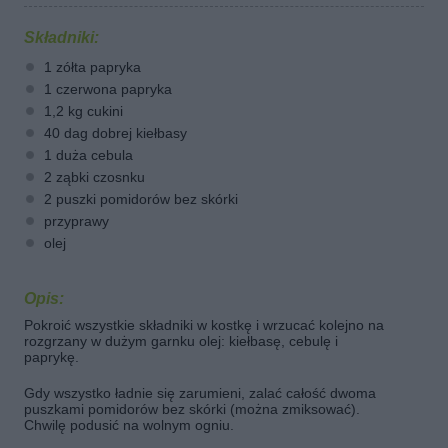
Składniki:
1 zółta papryka
1 czerwona papryka
1,2 kg cukini
40 dag dobrej kiełbasy
1 duża cebula
2 ząbki czosnku
2 puszki pomidorów bez skórki
przyprawy
olej
Opis:
Pokroić wszystkie składniki w kostkę i wrzucać kolejno na
rozgrzany w dużym garnku olej: kiełbasę, cebulę i
paprykę.
Gdy wszystko ładnie się zarumieni, zalać całość dwoma
puszkami pomidorów bez skórki (można zmiksować).
Chwilę podusić na wolnym ogniu.