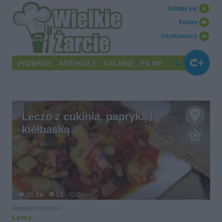
Zaloguj się
Forum
Użytkownicy
PRZEPISY
ARTYKUŁY
GALERIE
FILMY
Leczo z cukinią, papryką i
kiełbaską
26.9k
14
0
Stopień trudności
Łatwy