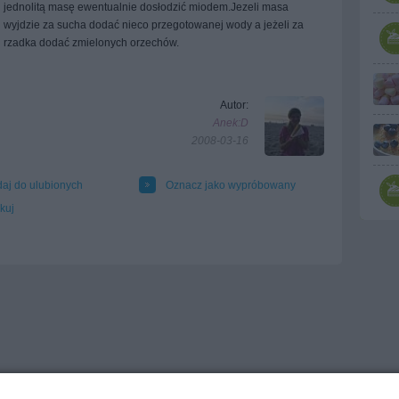
jednolitą masę ewentualnie dosłodzić miodem.Jezeli masa
wyjdzie za sucha dodać nieco przegotowanej wody a jeżeli za
rzadka dodać zmielonych orzechów.
Autor:
Anek:D
2008-03-16
aj do ulubionych
Oznacz jako wypróbowany
kuj