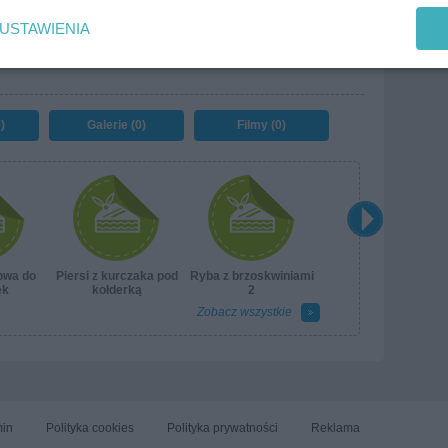
USTAWIENIA
)
Galerie (0)
Filmy (0)
owa do
Piersi z kurczaka pod
Ryba z brzoskwiniami
ek
kołderką
2
Zobacz wszystkie
in
Polityka cookies
Polityka prywatności
Reklama