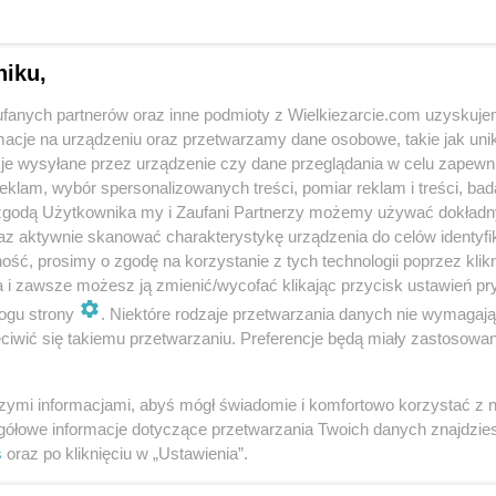
niku,
fanych partnerów oraz inne podmioty z Wielkiezarcie.com uzyskuje
cje na urządzeniu oraz przetwarzamy dane osobowe, takie jak unika
je wysyłane przez urządzenie czy dane przeglądania w celu zapewn
klam, wybór spersonalizowanych treści, pomiar reklam i treści, bad
 zgodą Użytkownika my i Zaufani Partnerzy możemy używać dokład
az aktywnie skanować charakterystykę urządzenia do celów identyfi
ść, prosimy o zgodę na korzystanie z tych technologii poprzez klikn
a i zawsze możesz ją zmienić/wycofać klikając przycisk ustawień pr
ogu strony
. Niektóre rodzaje przetwarzania danych nie wymagaj
iwić się takiemu przetwarzaniu. Preferencje będą miały zastosowania
ry
szymi informacjami, abyś mógł świadomie i komfortowo korzystać z
gółowe informacje dotyczące przetwarzania Twoich danych znajdzi
!
s
oraz po kliknięciu w „Ustawienia”.