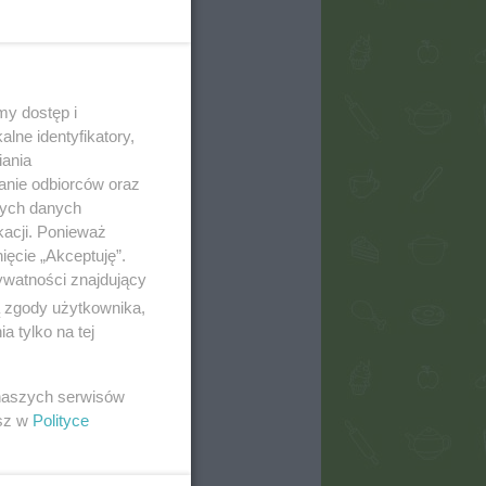
my dostęp i
lne identyfikatory,
iania
anie odbiorców oraz
nych danych
kacji. Ponieważ
ięcie „Akceptuję”.
ywatności znajdujący
ą zgody użytkownika,
 tylko na tej
 naszych serwisów
esz w
Polityce