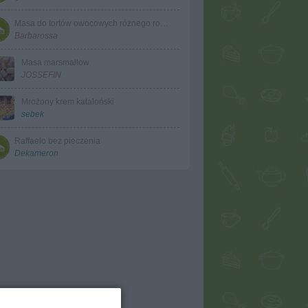
Masa do tortów owocowych różnego rodzaju
Barbarossa
Masa marsmallow
JOSSEFIN
Mrożony krem kataloński
sebek
Raffaelo bez pieczenia
Dekameron