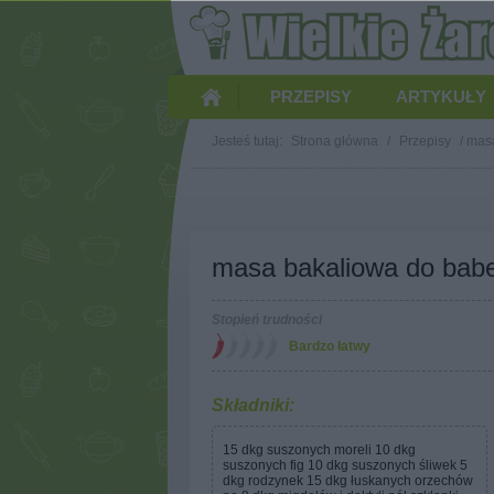
PRZEPISY
ARTYKUŁY
Jesteś tutaj:
Strona główna
/
Przepisy
/
masa
masa bakaliowa do bab
Stopień trudności
Bardzo łatwy
Składniki:
15 dkg suszonych moreli 10 dkg
suszonych fig 10 dkg suszonych śliwek 5
dkg rodzynek 15 dkg łuskanych orzechów