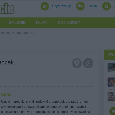
Użytkownicy
Forum
GALERIE
FILMY
KONKURSY
 bakaliowa do babeczek
Po
eczek
Opis:
Umyte morele figi śliwki i rodzynki drobno pokroić zalać rumem
wymieszanym z połową szklanki przegotowanejletniej wody i
odstawić na 8 godzin Dodać pozostałe składniki i zmiksować na