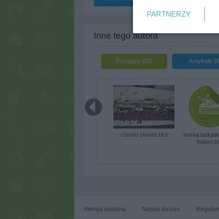
PARTNERZY
Inne tego autora
Przepisy (30)
Artykuły (0
ciasto słoneczko
masa bakali
babecz
Wersja mobilna
Napisz do nas
Regulam