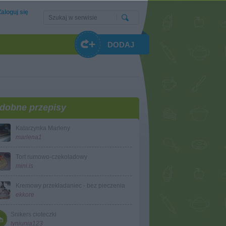
Zaloguj się
DODAJ
dobne przepisy
Katarzynka Marleny
marlena1
Tort rumowo-czekoladowy
mini.is
Kremowy przekładaniec - bez pieczenia
ekkore
Snikers cioteczki
tyniunia123