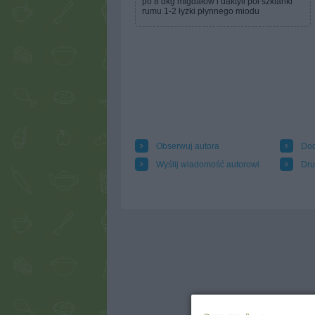
po 8 dkg migdałów i daktyli pół szklanki
rumu 1-2 łyżki płynnego miodu
Obserwuj autora
Dod
Wyślij wiadomość autorowi
Dru