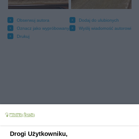
Obserwuj autora
Dodaj do ulubionych
Oznacz jako wypróbowany
Wyślij wiadomość autorowi
Drukuj
Grupy:
Ciasta
Ciasta bez pieczenia
Ciasta warstwowe
Torty
Święta Bożego Narodzenia
Wielkanoc
Drogi Użytkowniku,
Tagi: