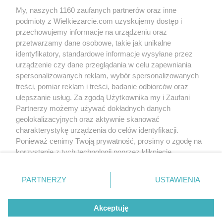
biszkopty
kremówka
migdały
tort malakoff
tort śmietankowo-migdałowy
My, naszych 1160 zaufanych partnerów oraz inne
tort śmietankowy
więcej tagów
podmioty z Wielkiezarcie.com uzyskujemy dostęp i
przechowujemy informacje na urządzeniu oraz
Zobacz wszystkie komentarze (
3
)
przetwarzamy dane osobowe, takie jak unikalne
pwyso
identyfikatory, standardowe informacje wysyłane przez
(2017-05-05 22:04)
musi być niezły ... ale ja niestety nie mam
urządzenie czy dane przeglądania w celu zapewniania
zacięcia do ciast, więc może poczekam aż
spersonalizowanych reklam, wybór spersonalizowanych
ktoś mnie poczęstuję ...
treści, pomiar reklam i treści, badanie odbiorców oraz
ulepszanie usług. Za zgodą Użytkownika my i Zaufani
Dżanina Fonda
(2017-05-06 07:17)
Partnerzy możemy używać dokładnych danych
Ciebie, zawsze! Zapraszam, tort jest,
geolokalizacyjnych oraz aktywnie skanować
poznasz Hyrnego. :)
charakterystykę urządzenia do celów identyfikacji.
pwyso
(2017-05-06 21:21)
Ponieważ cenimy Twoją prywatność, prosimy o zgodę na
dzięki
korzystanie z tych technologii poprzez kliknięcie
„Akceptuję”. Zgoda jest dobrowolna i zawsze możesz ją
Skomentuj
zmienić/wycofać klikając przycisk ustawień prywatności
PARTNERZY
USTAWIENIA
znajdujący się w lewym dolnym rogu strony
. Niektóre
rodzaje przetwarzania danych nie wymagają zgody
Wersja mobilna
Napisz do nas
Regulamin
Akceptuję
użytkownika, ale masz prawo sprzeciwić się takiemu
Polityka cookies
Polityka prywatności
Reklama
przetwarzaniu. Preferencje będą miały zastosowania tylko