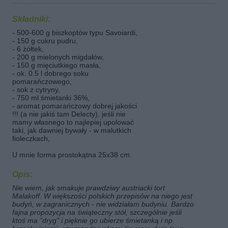
Składniki:
- 500-600 g biszkoptów typu Savoiardi,
- 150 g cukru pudru,
- 6 żółtek,
- 200 g mielonych migdałów,
- 150 g mięciutkiego masła,
- ok. 0.5 l dobrego soku
pomarańczowego,
- sok z cytryny,
- 750 ml śmietanki 36%,
- aromat pomarańczowy dobrej jakości
!!! (a nie jakiś tam Delecty), jeśli nie
mamy własnego to najlepiej upolować
taki, jak dawniej bywały - w malutkich
fioleczkach,
U mnie forma prostokątna 25x38 cm.
Opis:
Nie wiem, jak smakuje prawdziwy austriacki tort
Malakoff. W większości polskich przepisów na niego jest
budyń, w zagranicznych - nie widziałam budyniu. Bardzo
fajna propozycja na świąteczny stół, szczególnie jeśli
ktoś ma "dryg" i pięknie go ubierze śmietanką i np.