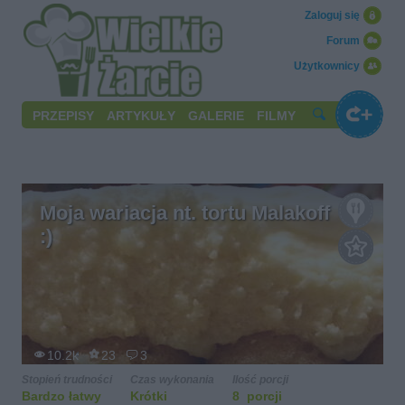
Zaloguj się
Forum
Użytkownicy
PRZEPISY
ARTYKUŁY
GALERIE
FILMY
Moja wariacja nt. tortu Malakoff
:)
10.2k
23
3
Stopień trudności
Czas wykonania
Ilość porcji
Bardzo łatwy
Krótki
8 porcji