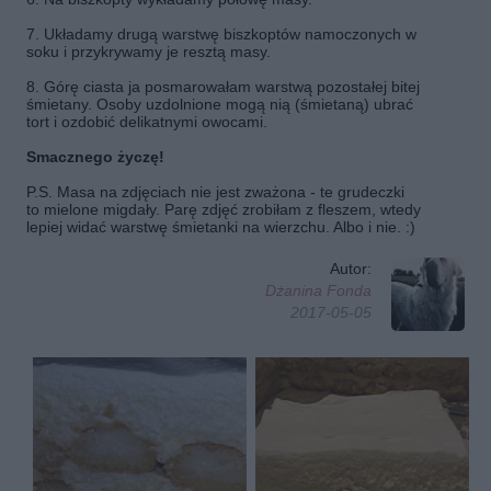
7. Układamy drugą warstwę biszkoptów namoczonych w
soku i przykrywamy je resztą masy.
8. Górę ciasta ja posmarowałam warstwą pozostałej bitej
śmietany. Osoby uzdolnione mogą nią (śmietaną) ubrać
tort i ozdobić delikatnymi owocami.
Smacznego życzę!
P.S. Masa na zdjęciach nie jest zważona - te grudeczki
to mielone migdały. Parę zdjęć zrobiłam z fleszem, wtedy
lepiej widać warstwę śmietanki na wierzchu. Albo i nie. :)
Autor:
Dżanina Fonda
2017-05-05