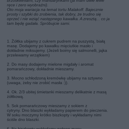
brzoskwiniami, czy mandarynkami (ja mam dwie lewe
ręce i zero wyobraźni).
Oto moja wariacja na temat tortu Malakoff. Bajecznie
prosty i szybki do zrobienia, tak dobry, że trudno się
oprzeć i nie wziąć następnego kawałka. A zresztą... co ja
tam będę gadała. Spróbujcie sami.
1. Żółtka ubijamy z cukrem pudrem na puszystą, białą
masę. Dodajemy po kawałku mięciutkie masło i
dokładnie miksujemy. (Jeżeli boimy się salmonelli, jajka
przelewamy wrzątkiem)
2. Do masy dodajemy mielone migdały i aromat
pomarańczowy, dokładnie mieszamy.
3. Mocno schłodzoną kremówkę ubijamy na sztywno
(uwaga, żeby nie zrobić masła :)).
4. Ok. 2/3 ubitej śmietanki mieszamy delikatnie z masą
żółtkową.
5. Sok pomarańczowy mieszamy z sokiem z
cytryny. Dno blaszki wykładamy papierem do pieczenia.
W soku moczymy krótko biszkopty i wykładamy nimi
ściśle dno blaszki.
6. Na biszkopty wykładamy połowę masy.